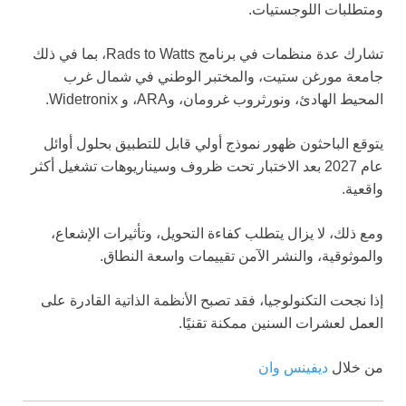
ومتطلبات اللوجستيات.
تشارك عدة منظمات في برنامج Rads to Watts، بما في ذلك
جامعة مورغن ستيت، والمختبر الوطني في شمال غرب
المحيط الهادئ، ونورثروب غرومان، وARA، و Widetronix.
يتوقع الباحثون ظهور نموذج أولي قابل للتطبيق بحلول أوائل
عام 2027 بعد الاختبار تحت ظروف وسيناريوهات تشغيل أكثر
واقعية.
ومع ذلك، لا يزال يتطلب كفاءة التحويل، وتأثيرات الإشعاع،
والموثوقية، والنشر الآمن تقييمات واسعة النطاق.
إذا نجحت التكنولوجيا، فقد تصبح الأنظمة الذاتية القادرة على
العمل لعشرات السنين ممكنة تقنيًا.
من خلال
ديفينس وان