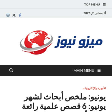
TOP MENU
أغسطس 7, 2026
ميز
بوابة
إخبارية
نيوز
عربية تقد
الأخبار
العاجلة
والتقارير
السياسية
MAIN MENU
والاقتصاد
الأجهزة والإلكترونيات
يونيو: ملخص أبحاث لشهر
يونيو: 6 قصص علمية رائعة