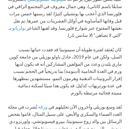
سابقًا باسم كاتاني)، وهي جمال معروف في المجتمع الراقي في
فلورنسا الذي أعجب بها بوتشيلي كثيرًا. لقد رسمها خمس مرات
قبل وفاتها المأساوية في أوائل العشرينات من عمرها. تم نقل
نعشها المفتوح عبر شوارع فلورنسا. وقد لقبها الشاعر
بولزيانو
بـ
“التي لا تضاهى” (
).
لا سانس بار
كان يُعتقد لفترة طويلة أن سيمونيتا قد فقدت حياتها بسبب
السل، ولكن في عام 2019، جادل باولو بوزيلي من جامعة كوين
ماري بلندن وعدد من المؤلفين المشاركين أنه قد يكون لديها
ورم في الغدة النخامية (أدينومة) نما تدريجياً في الحجم بسبب
إفراز البروتينات الدهنية وهرمون النمو، مستشهدين بمظهرها
في عدة بورتريهات كدليل. قد يكون هذا سببًا لسكتة دماغية
مميتة فجائية مرتبطة بالورم.
لقد وسع بوزيلي وآخرون الآن تحليلهم في
ورقة
نُشرت في مجلة
الغدد الصماء والسكري والأيض. على سبيل المثال، قاموا بفحص
الرسائل بين والد زوج سيمونيتا، بييرو فيسوبوتشي، ولورنزو دي
ميديشي، التي وصفت كيف سقطت سيمونيتا خلال حفلة قبل