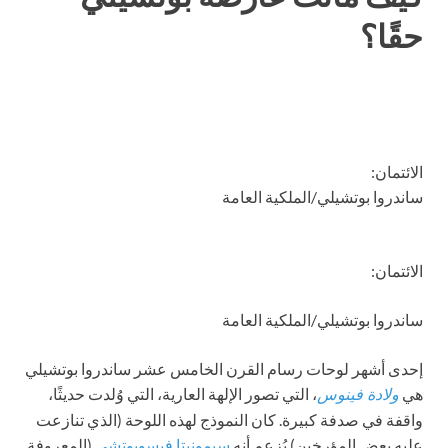
حقًا؟
الائتمان:
ساندروا بوتشيلي/الملكية العامة
الائتمان:
ساندروا بوتشيلي/الملكية العامة
إحدى أشهر لوحات رسام القرن الخامس عشر ساندروا بوتشيلي
هي
، التي تصور الإلهة العارية، التي وُلدت حديثًا،
ولادة فينوس
واقفة في صدفة كبيرة. كان النموذج لهذه اللوحة (الذي تنازعت
عليه بعض المؤرخين) يُزعم أنه
سيمونيتا فيسوبوتشي
(المعروفة