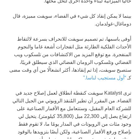
حاليًا الميزانية لبناء واحدة أخرى لتحل محلها.”
بينما لا يمكن إنقاذ كل شيء في الفضاء، سويفت مميزة، قال
دوماغال-غولدمان.
أوفى باسمها، تم تصميم سويفت للانحراف بسرعة لالتقاط
الأحداث الفلكية الطارئة مثل انفجارات أشعة غاما والنجوم
المنفجرة. مع توقع المزيد من الاكتشافات من تلسكوب ويب
الفضائي وتلسكوب الرومان الفضائي الذي سيطلق قريبًا،
ستصبح سويفت، إذا تم إنقاذها، أكثر انشغالًا من أي وقت مضى
كـ
“أول مستجيب لناسا.”
ترى Katalyst سويفت كنقطة انطلاق لعمل إصلاح جديد في
الفضاء. من المقرر أن تطير المُنقذ الروبوتي من الجيل التالي
للشركة العام المقبل، وستتعامل مع الأقمار الصناعية على
ارتفاع يصل إلى 22,300 ميل (35,800 كيلومتر). يتخيل لي
وجود مئات من الروبوتات في المدار يومًا ما، لا تقوم فقط
بإصلاح ورفع الأقمار الصناعية، ولكن أيضًا بتزويدها بالوقود