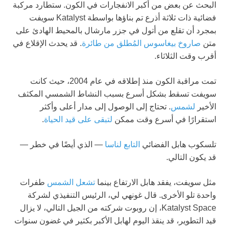
البحث عن بعض من أكبر الانفجارات في الكون. ستطارد مركبة
فضائية ذات ثلاثة أذرع تم بناؤها بواسطة Katalyst سويفت
بمجرد أن تقلع من أتول في جزر مارشال بالمحيط الهادئ على
متن
صاروخ بيغاسوس المُطلق من طائرة
. قد يحدث الإقلاع في
أقرب وقت الثلاثاء.
تمت مراقبة الكون منذ إطلاقه في عام 2004، حيث كانت
سويفت تسقط بشكل أسرع بسبب النشاط الشمسي المكثف
الأخير
لشمس
. تحتاج إلى الوصول إلى مدار أعلى وأكثر
استقرارًا في أسرع وقت ممكن
لتبقى على قيد الحياة
.
تلسكوب هابل الفضائي
التابع لناسا
— الذي أيضًا في خطر —
قد يكون التالي.
مثل سويفت، يفقد هابل الارتفاع بينما
تشعل الشمس
طفرات
واحدة تلو الأخرى. قال غونهي لي، الرئيس التنفيذي لشركة
Katalyst Space، إن روبوت شركته من الجيل التالي، لا يزال
قيد التطوير، قد ينقذ اليوم لهابل الأكبر بكثير في غضون سنوات