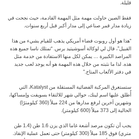
قليلة.
فقط الصين حاولت مهمة مثل المهمة القادمة، حيث نجحت في
زيادة مدار قمر صناعي إلى مدار أكبر قبل أربع سنوات.
“هذا هو أول روبوت فضاء أمريكي يذهب للقيام بشيء من هذا
القبيل”، قال لي لوكالة أسوشيتيد برس. “تمتلك ناسا جميع هذه
المراصد الكبيرة … يمكن لكل منها الاستفادة من خدمة مثل
هذه. لذا ما نثبته من خلال هذه المهمة هو أنه يوجد لعب جديد
في دفتر الألعاب المتاح.”
ستستغرق المركبة الفضائية المستقلة من Katalyst، التي
أُطلق عليها اسم لينك، حوالي شهر للالتقاء بسويفت وإمساكها،
وشهرين آخرين لرفع مدارها من 224 ميلاً (360 كيلومترًا)
الحالية إلى 373 ميلاً (600 كيلومتر).
يجب أن تكون مرصد أشعة غاما الذي يزن 1.6 طن (1.4 طن
متري) فوق 185 ميلاً (300 كيلومتر) حتى تعمل عملية الإنقاذ.