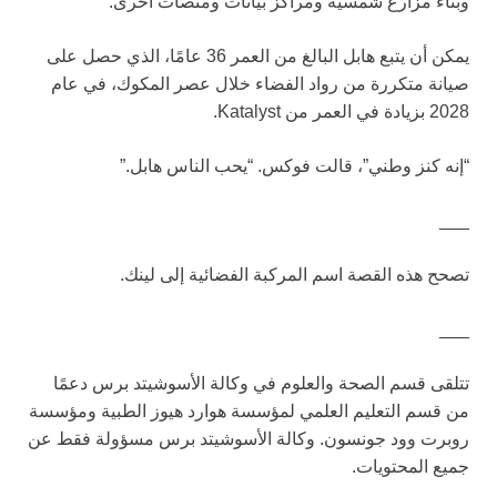
وبناء مزارع شمسية ومراكز بيانات ومنصات أخرى.
يمكن أن يتبع هابل البالغ من العمر 36 عامًا، الذي حصل على
صيانة متكررة من رواد الفضاء خلال عصر المكوك، في عام
2028 بزيادة في العمر من Katalyst.
“إنه كنز وطني”، قالت فوكس. “يحب الناس هابل.”
___
تصحح هذه القصة اسم المركبة الفضائية إلى لينك.
___
تتلقى قسم الصحة والعلوم في وكالة الأسوشيتد برس دعمًا
من قسم التعليم العلمي لمؤسسة هوارد هيوز الطبية ومؤسسة
روبرت وود جونسون. وكالة الأسوشيتد برس مسؤولة فقط عن
جميع المحتويات.