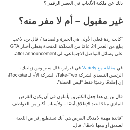
ذلك عن ملكية الألعاب في العصر الرقمي؟
غير مقبول – أم لا مفر منه؟
“كانت ردة فعلي الأولى هي الحيرة والصدمة”، قال بن، لاعب
يبلغ من العمر 24 عامًا من المملكة المتحدة يغطي أخبار GTA
على وسائل التواصل الاجتماعي، لي after announcement.
في
مقابلة مع Variety
في فبراير، قال ستراوس زيلنيك،
الرئيس التنفيذي لشركة Take-Two، الشركة الأم لـ Rockstar،
إن إطلاقًا رقميًا فقط “ليس الخطة”.
قال بن إن هذا جعل الكثيرين يأملون في أن يكون القرص
المادي متاحًا عند الإطلاق أيضًا – ولأسباب أكبر من العواطف.
“فائدة مهمة لامتلاك القرص هي أنك تستطيع إقراض اللعبة
لصديق أو بيعها لاحقًا”، قال.