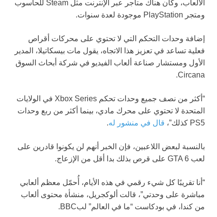
الألعاب، وكان هناك متاجر عبر الإنترنت مثل Steam للحاسوب
ومتجر PlayStation موجودة لعدة سنوات.
إضافة وحدات التحكم التي لا تحتوي على محركات أقراص
فعلية تساعد في تعزيز هذا الاتجاه، يقول مات بيسكاتيلا، المدير
الأول ومستشار صناعة ألعاب الفيديو في شركة أبحاث السوق
Circana.
“أكثر من نصف جميع وحدات تحكم Xbox Series في الولايات
المتحدة لا تحتوي على محرك مادي، بينما أكثر من ربع وحدات
PS5 كذلك”،
قال في منشور له
.
بالنسبة لبعض اللاعبين، فإن الخبر أنهم لن يكونوا قادرين على
لعب GTA 6 على قرص بذلك بدا أقل من الإزعاج.
“أنا تقريبًا كل شيء رقمي في هذه الأيام، أُحمّل معظم ألعابي
مباشرة على وحدتي”، قالت ألوكجريل، منشأة محتوى ألعاب
من كندا، في بودكاست “ما في العالم” لبBBC.