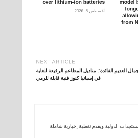
over lithium-ion batteries
model b
longe
أغسطس 8, 2026
allowi
from N
NEXT ARTICLE
مال العديم الفائدة’: مناديل المطاعم الرفيعة للغاية
في إسبانيا كنوز فنية قابلة للرمي
مستجدات الدولية ويقدم تغطية إخبارية شاملة