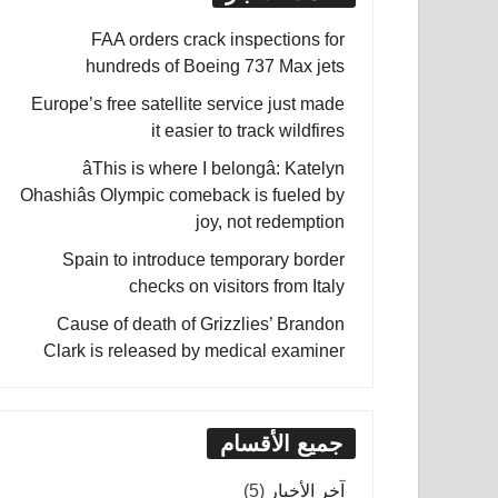
FAA orders crack inspections for
hundreds of Boeing 737 Max jets
Europe’s free satellite service just made
it easier to track wildfires
âThis is where I belongâ: Katelyn
Ohashiâs Olympic comeback is fueled by
joy, not redemption
Spain to introduce temporary border
checks on visitors from Italy
Cause of death of Grizzlies’ Brandon
Clark is released by medical examiner
جميع الأقسام
آخر الأخبار
(5)