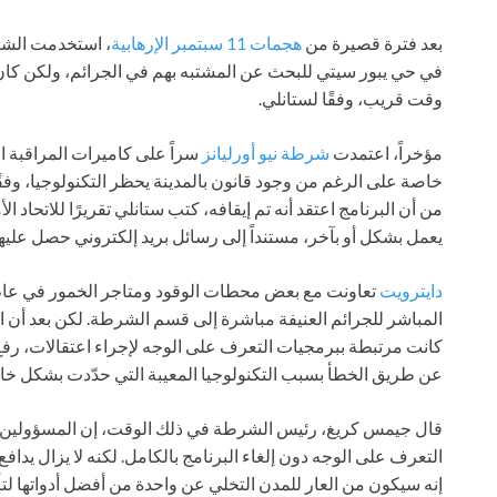
بعد فترة قصيرة من
هجمات 11 سبتمبر الإرهابية
، استخدمت الشرط
في حي يبور سيتي للبحث عن المشتبه بهم في الجرائم، ولكن كان
وقت قريب، وفقًا لستانلي.
مؤخراً، اعتمدت
شرطة نيو أورليانز
سراً على كاميرات المراقبة ا
خاصة على الرغم من وجود قانون بالمدينة يحظر التكنولوجيا، وف
من أن البرنامج اعتقد أنه تم إيقافه، كتب ستانلي تقريرًا للاتحاد ا
يعمل بشكل أو بآخر، مستنداً إلى رسائل بريد إلكتروني حصل عل
دايترويت
المباشر للجرائم العنيفة مباشرة إلى قسم الشرطة. لكن بعد أن 
كانت مرتبطة ببرمجيات التعرف على الوجه لإجراء اعتقالات، رفع
عن طريق الخطأ بسبب التكنولوجيا المعيبة التي حدّدت بشكل خا
قال جيمس كريغ، رئيس الشرطة في ذلك الوقت، إن المسؤولين شع
التعرف على الوجه دون إلغاء البرنامج بالكامل. لكنه لا يزال يد
إنه سيكون من العار للمدن التخلي عن واحدة من أفضل أدواتها لت