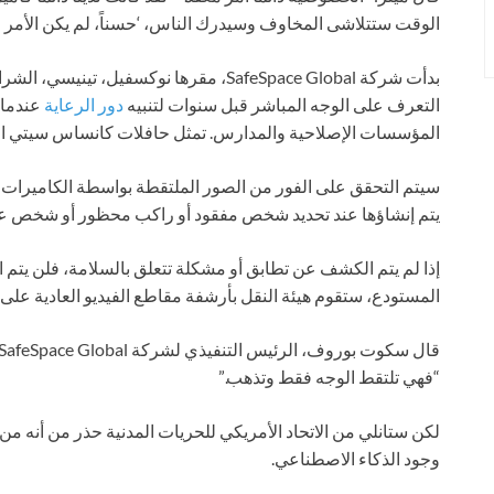
الوقت ستتلاشى المخاوف وسيدرك الناس، ‘حسناً، لم يكن الأمر مختل
بدأت شركة SafeSpace Global، مقرها نوكسف
التعرف على الوجه المباشر قبل سنوات لتنبيه
دور الرعاية
عندما ي
المؤسسات الإصلاحية والمدارس. تمثل حافلات كانساس سيتي ا
سيتم التحقق على الفور من الصور الملتقطة بواسطة الكاميرات ال
يتم إنشاؤها عند تحديد شخص مفقود أو راكب محظور أو شخص على 
إذا لم يتم الكشف عن تطابق أو مشكلة تتعلق بالسلامة، فلن يتم الا
المستودع، ستقوم هيئة النقل بأرشفة مقاطع الفيديو العادية ع
“فهي تلتقط الوجه فقط وتذهب.”
لكن ستانلي من الاتحاد الأمريكي للحريات المدنية حذر من أنه م
وجود الذكاء الاصطناعي.