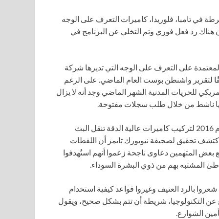
ة في تامبا، فلوريدا، كاميرات التعرف على الوجه
 هناك رد فعل فوري وتم التخلي عن البرنامج في
لمعتمدة على التعرف على الوجه التي تديرها شركة
قًا لتقرير واشنطن بوست العام الماضي. على الرغم
لأمريكي للحريات المدنية الشهر الماضي وجد أنه لا يزال
يها ناشط من خلال طلب سجلات مفتوحة.
تعاونت مع بعض محطات الوقود ومتاجر الخمور في عام 2016 لتركيب كاميرات عالية الدقة تنقل البث
اكتشف تحقيق لصحيفة نيويورك تايمز أن اللقطات
 بعض المتهمين دعاوى ناجحة زعموا أنهم استُهدفوا
طئ المشتبه بهم من ذوي البشرة السوداء.
روا بالرد العنيف وغيروا قواعد كيفية استخدام
افع عن التكنولوجيا، شريطة أن تتم بشكل صحيح، ويقول
أمين الشوارع.