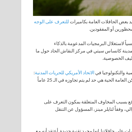
د بعض الحافلات العامة بكاميرات
للتعرف على الوجه
محظورين أو المفقودين.
سياً لاستغلال البرمجيات المدعومة بالذكاء
مدينة كانساس سيتي في مركز النقاش الحاد حول ما
اليف الخصوصية.
ية والتكنولوجيا في
الاتحاد الأمريكي للحريات المدنية
:
“إن فكرة تشغيل التعرف على الوجه في كاميرا موجهة نحو الأماكن العامة الحية هي حد لم يتم تجاوزه في الـ 25 عاماً
ع بسبب المخاوف المتعلقة بمكون التعرف على
ي، وفقاً لتايلر مينز، المسؤول عن التنقل
رات على حافلاتنا. إنها مجرد تقنية جديدة. أعتقد أنه مع