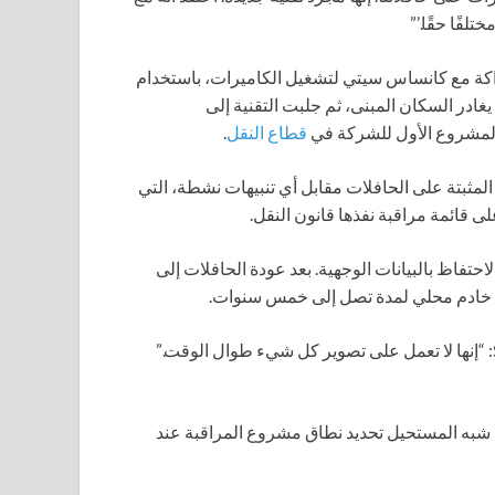
فًا حقًا.’”
يل، تينيسي، الشراكة مع كانساس سيتي لتشغيل الكاميرات، باستخدام
غادر السكان المبنى، ثم جلبت التقنية إلى
لمشروع الأول للشركة في
قطاع النقل
.
مثبتة على الحافلات مقابل أي تنبيهات نشطة، التي
قائمة مراقبة نفذها قانون النقل.
حتفاظ بالبيانات الوجهية. بعد عودة الحافلات إلى
لى خادم محلي لمدة تصل إلى خمس سنوات.
قال سكوت بوروف، الرئيس التنفيذي لشركة SafeSpace Global: “إنها لا تعمل على تصوير كل شيء طوال الوقت.”
ن شبه المستحيل تحديد نطاق مشروع المراقبة عند