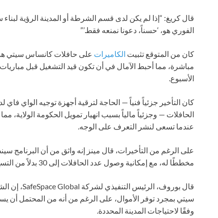
قال كريغ: “إذا لم يكن لدى قسم الشرطة أو المدينة الرؤية لبناء
الفوري هو، ‘حسناً، دعونا نمنعه فقط.’”
كان من المتوقع تثبيت
الكاميرات
على حافلات كانساس سيتي هذا ا
مباشرة، مما أحبط الآمال في أن تكون قيد التشغيل قبل مباريات
الأسبوع.
كان التأخير جزئياً فنياً — الحاجة لترقية أجهزة توجيه الواي فاي
الحافلات — وجزئياً مالياً بسبب انهيار تمويل الحكومة الولاية، مما
عندما تسعى لنشر التعرف على الوجه.
على الرغم من التأخيرات، قال مينز إنه واثق من أن البرنامج سينط
مخططًا له، مع إمكانية وصول عدد الحافلات إلى 30 بدلاً من التسع التي كانت مخططًا لها ضمن التجربة.
قال بوروف، ال
سيتي بمجرد توفر الأموال، على الرغم من أنه من المحتمل أن يستغ
وفقًا لاحتياجات المدينة المحددة.