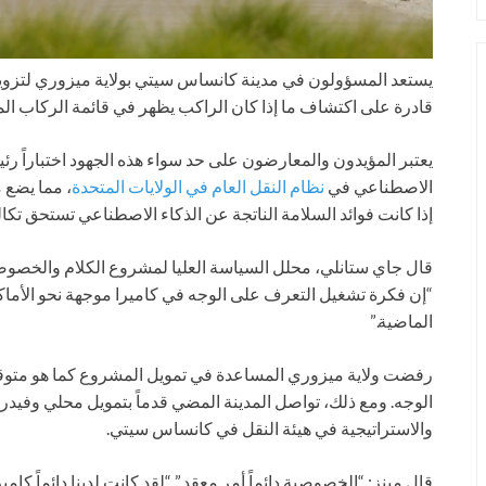
يستعد المسؤولون في مدينة كانساس سيتي بولاية ميزوري لتزوي
قادرة على اكتشاف ما إذا كان الراكب يظهر في قائمة الركاب ال
يعتبر المؤيدون والمعارضون على حد سواء هذه الجهود اختباراً رئي
الاصطناعي في
نظام النقل العام في الولايات المتحدة
، مما يضع 
إذا كانت فوائد السلامة الناتجة عن الذكاء الاصطناعي تستحق تك
قال جاي ستانلي، محلل السياسة العليا لمشروع الكلام والخصوص
الماضية.”
رفضت ولاية ميزوري المساعدة في تمويل المشروع كما هو متوق
الوجه. ومع ذلك، تواصل المدينة المضي قدماً بتمويل محلي وفيدرال
والاستراتيجية في هيئة النقل في كانساس سيتي.
قال مينز: “الخصوصية دائماً أمر معقد.” “لقد كانت لدينا دائماً كامي