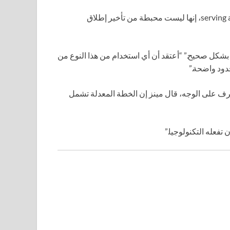
قالت رايانا باركس-شاو، عضو مجلس المدينة serving as mayor pro tem، إنها ليست محبطة من تأخير إطلاق
 بشكل صحيح.” “أعتقد أن أي استخدام من هذا النوع من
حدود واضحة.”
عرف على الوجه، قال مينز إن الخطة المعدلة تشمل
 تفعله التكنولوجيا.”