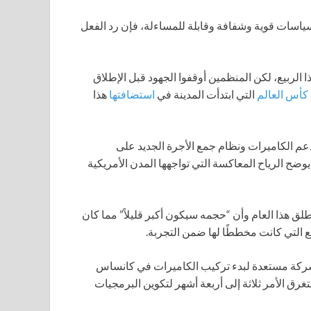
 سياسات قوية وشفافة وقابلة للمساءلة، فإن رد الفعل
لربيع، لكن المنظمين أوقفوا الجهود قبل الإطلاق
كأس العالم
التي ابتدأت المدينة في
استضافتها
هذا
 لدعم الكاميرات ونظام جمع الأجرة الجديد على
 يوضح الرياح المعاكسة التي تواجهها المدن الأمريكية
لق هذا العام وأن “حجمه سيكون أكبر قليلاً” مما كان
رئيس التنفيذي لشركة SafeSpace Global، إن الشركة مستعدة لبدء تركيب الكاميرات في كانساس
رق الأمر ثلاثة إلى أربعة أشهر لتكوين البرمجيات