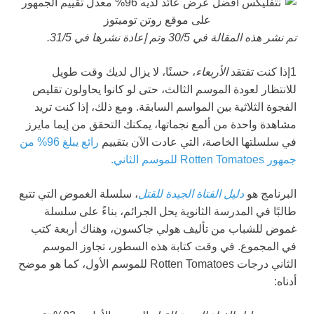
تم نشر هذه المقالة في 30/5 وتم إعادة نشرها في 31/5.
1إذا كنت تفتقد
الأربعاء
، حسنًا، لا يزال لديك وقت طويل
للانتظار لعودة الموسم الثالث، حتى لو كانوا يحاولون تقليص
الفجوة الثلاثية بين المواسم السابقة. ومع ذلك، إذا كنت تريد
مشاهدة واحدة من ألمع نجماتها، يمكنك التحقق من إيما مايرز
في سلسلتها الخاصة، التي عادت الآن بتقييم
رائع يبلغ 96% من
جمهور Rotten Tomatoes للموسم الثاني.
البرنامج هو
دليل الفتاة الجيدة للقتل
، سلسلة الغموض التي تتبع
طالبًا في المدرسة الثانوية يحل الجرائم، بناءً على سلسلة
غموض للشباب من تأليف هولي جاكسون، وهناك أربعة كتب
في المجموع. في وقت كتابة هذه السطور، تجاوز الموسم
الثاني درجات Rotten Tomatoes للموسم الأول، كما هو موضح
أدناه: