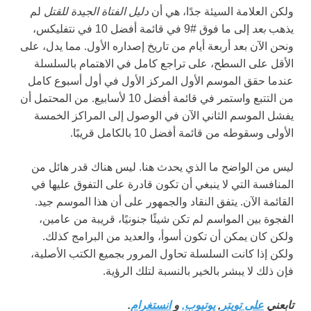
ولكن العلامة السيئة جدًا، هي أن
دليل الفتاة الجيدة للقتل
لم
يذهب
بعد
إلى ما فوق #9 في قائمة أفضل 10 في نتفليكس،
ونحن الآن بعد أربعة أيام من تاريخ إصداره الأول. مما يدل، على
الأقل على السطح، على تراجع كامل في الاهتمام بالسلسلة
عندما حقق الموسم الأول المركز الأول في أول أسبوع كامل
من التتبع واستمر في قائمة أفضل 10 لأسابيع. من المحتمل أن
يفشل الموسم الثاني الآن في الوصول إلى المراكز الخمسة
الأولى وسقوطه من قائمة أفضل 10 بالكامل قريبًا.
ليس من الواضح ما الذي يحدث هنا. ليس هناك قدر هائل من
المنافسة التي لا ينبغي أن تكون قادرة على التفوق عليها في
القائمة الآن. يتفق النقاد والجمهور على أن هذا الموسم جيد.
الفجوة بين المواسم لم تكن شيئًا جنونيًا، قريبة من عامين،
ولكن كان يمكن أن تكون أسوأ، والعديد من البرامج كذلك.
ولكن إذا كانت السلسلة تحاول المرور بجميع الكتب الأصلية،
فإن ذلك لا يبشر بالخير بالنسبة لتلك الرؤية.
تابعني
على تويتر
,
يوتيوب
,
و
انستغرام
.