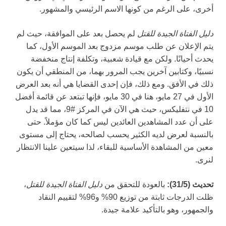
أخرى، على الرغم من كونها الاسم الرئيسي والمشهور.
دليل الفتاة الجيدة للقتل
لم يحصل بعد على الموافقة، حيث لم
يتم الإعلان عن طلب موسم مزدوج بعد الموسم الأول، كما
يحدث أحيانًا. ولكن مع قيادة شعبية، وتكلفة إنتاج منخفضة
نسبيًا، وكتابين آخرين يجب المرور بهما، من المنطقي أن يكون
ذلك في الأفق. ومع ذلك، فإن إحدى القضايا هي أنه بعد العرض
الأول في 27 مايو، هنا في 30 مايو، فإنها تبتعد عن قائمة أفضل
10 في نتفليكس، حيث هي الآن في المركز #9، مما قد يدل
على أن عدد المشاهدين العائدين ليس كما كان مؤملاً. حتى
بالنسبة لعرض لديه الكثير يحسب لصالحه، يحتاج إلى مستوى
معين من المشاهدة الأساسية للبقاء، لذا سيتعين علينا الانتظار
لنرى.
تحديث (31/5):
بالعودة للتحقق من
دليل الفتاة الجيدة للقتل
،
ظلت الدرجات ثابتة من توزيع 90% و96% لتقييم النقاد
والجمهور، وهو بالتأكيد علامة جيدة.