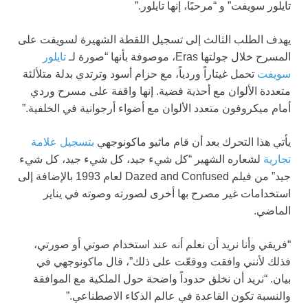
تايلور سويفت” و “مرحبًا، إنها تايلور.”
يهدف الطلب الثالث إلى تسجيل اللقطة الشهيرة لسويفت على
المسرح خلال جولتها Eras، موصوفة بأنها “صورة لـ
تايلور
سويفت
تحمل غيتاراً وردياً، مع حزام أسود وترتدي بدلة متلألئة
متعددة الألوان مع أحذية فضية. إنها واقفة على مسرح وردي
أمام ميكروفون متعدد الألوان مع أضواء أرجوانية في الخلفية.”
يأتي هذا التحرك بعد أن قام ماثيو ماكونوجهي
بتسجيل علامة
تجارية
لشعاره الشهير “كل شيء جيد، كل شيء جيد، كل شيء
جيد” من فيلم Dazed and Confused لعام 1993 بالإضافة إلى
استخدامات غير مصرح بها أخرى لصورته وصوته في يناير
الماضي.
“فريقي وأنا نريد أن نعلم أنه عند استخدام صوتي أو صورتي،
فذلك لأنني وافقت ووقعّت على ذلك”، قال ماكونوجهي في
بيان. “نريد أن نخلق حدوداً واضحة حول الملكية مع الموافقة
والنسبة تكون القاعدة في عالم الذكاء الاصطناعي.”