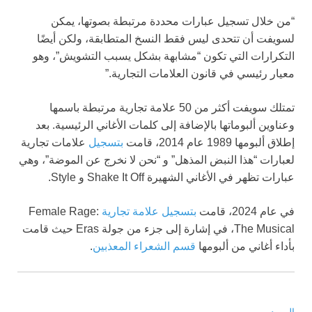
“من خلال تسجيل عبارات محددة مرتبطة بصوتها، يمكن
لسويفت أن تتحدى ليس فقط النسخ المتطابقة، ولكن أيضًا
التكرارات التي تكون “مشابهة بشكل يسبب التشويش”، وهو
معيار رئيسي في قانون العلامات التجارية.”
تمتلك سويفت أكثر من 50 علامة تجارية مرتبطة باسمها
وعناوين ألبوماتها بالإضافة إلى كلمات الأغاني الرئيسية. بعد
إطلاق ألبومها 1989 عام 2014، قامت
بتسجيل
علامات تجارية
لعبارات “هذا النبض المذهل” و “نحن لا نخرج عن الموضة”، وهي
عبارات تظهر في الأغاني الشهيرة Shake It Off و Style.
في عام 2024، قامت
بتسجيل علامة تجارية
Female Rage:
The Musical، في إشارة إلى جزء من جولة Eras حيث قامت
بأداء أغاني من ألبومها
قسم الشعراء المعذبين
.