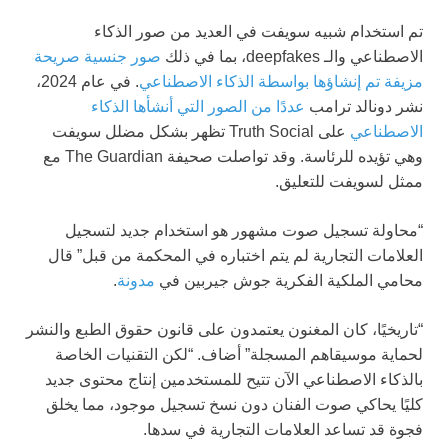
تم استخدام شبيه سويفت في العديد من صور الذكاء
الاصطناعي والـ deepfakes، بما في ذلك
صور جنسية صريحة
مزيفة تم إنشاؤها بواسطة الذكاء الاصطناعي
. في عام 2024،
نشر دونالد ترامب
عددًا من الصور التي أنشأها الذكاء
الاصطناعي
على Truth Social تظهر بشكل مضلل سويفت
وهي تؤيده للرئاسة. وقد تواصلت صحيفة The Guardian مع
ممثل لسويفت للتعليق.
“محاولة تسجيل صوت مشهور هو استخدام جديد لتسجيل
العلامات التجارية لم يتم اختباره في المحكمة من قبل” قال
محامي الملكية الفكرية جوش جيربين في
مدونة
.
“تاريخيًا، كان المغنون يعتمدون على قانون حقوق الطبع والنشر
لحماية موسيقاهم المسجلة” أضاف. “لكن التقنيات الخاصة
بالذكاء الاصطناعي الآن تتيح للمستخدمين إنتاج محتوى جديد
كليًا يحاكي صوت الفنان دون نسخ تسجيل موجود، مما يخلق
فجوة قد تساعد العلامات التجارية في سدها.