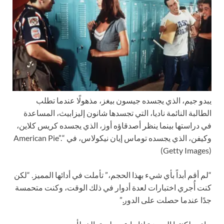
يبدو جيم، الذي يجسده جيسون بيغز، مذهولًا عندما تطلب
الطالبة النائمة ناديا، التي تجسدها شانون إليزابيث، المساعدة
في دراستها بينما ينظر أصدقاؤه أوز، الذي يجسده كريس كلاين،
وكيفن، الذي يجسده توماس إيان نيكولاس، في “American Pie”.
(Getty Images)
“لم أقم أبداً بأي شيء بهذا الحجم،” تأملت في أدائها المميز. “لكن
كنت أُجري اختبارات لعدة أدوار في ذلك الوقت، وكنت متحمسة
جدًا عندما حصلت على الدور.”