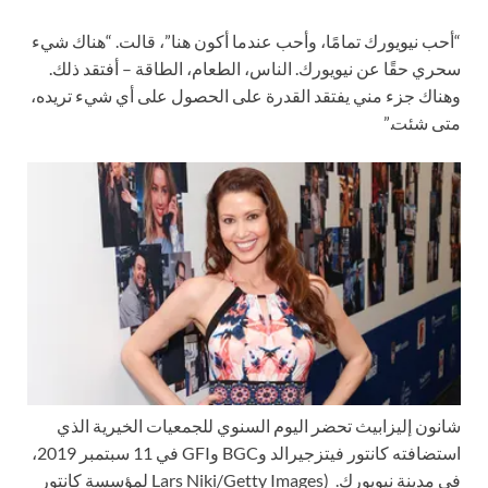
“أحب نيويورك تمامًا، وأحب عندما أكون هنا”، قالت. “هناك شيء
سحري حقًا عن نيويورك. الناس، الطعام، الطاقة – أفتقد ذلك.
وهناك جزء مني يفتقد القدرة على الحصول على أي شيء تريده،
متى شئت.”
شانون إليزابيث تحضر اليوم السنوي للجمعيات الخيرية الذي
استضافته كانتور فيتزجيرالد وBGC وGFI في 11 سبتمبر 2019،
في مدينة نيويورك.
(Lars Niki/Getty Images لمؤسسة كانتور