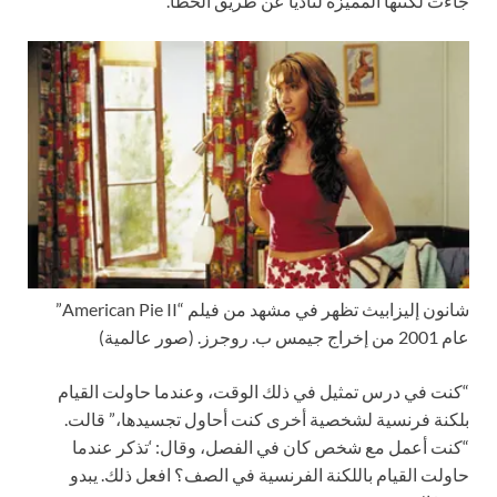
جاءت لكنتها المميزة لناديا عن طريق الخطأ.
شانون إليزابيث تظهر في مشهد من فيلم “American Pie II”
عام 2001 من إخراج جيمس ب. روجرز.
(صور عالمية)
“كنت في درس تمثيل في ذلك الوقت، وعندما حاولت القيام
بلكنة فرنسية لشخصية أخرى كنت أحاول تجسيدها،” قالت.
“كنت أعمل مع شخص كان في الفصل، وقال: ‘تذكر عندما
حاولت القيام باللكنة الفرنسية في الصف؟ افعل ذلك. يبدو