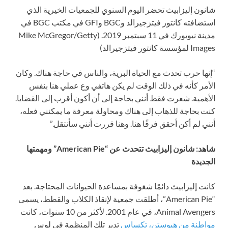
شانون إليزابيث تحضر اليوم السنوي للجمعيات الخيرية الذي
استضافته كانتور فيتزجيرالد وBGC وGFI في مكتب BGC في
مدينة نيويورك في 11 سبتمبر 2019.
(Mike McGregor/Getty
Images لمؤسسة كانتور فيتزجيرالد)
“إنها حرب تحدث مع الحياة البرية، والناس في حاجة هناك. وكان
الأمر كأنه في ذلك الوقت لم يكن هاتفي وع عملي هنا بنفس
الأهمية. شعرت فقط أنني بحاجة إلى أن أكون أقرب إلى القضايا.
كنت بحاجة للذهاب إلى هناك ومحاولة معرفة ما يمكنني فعله،
أنني لم أكن أحقق فرقًا هنا. وهنا قررت أنني سأنتقل.”
شاهد: شانون إليزابيث تتحدث عن “American Pie” ومهمتها
الجديدة
كانت إليزابيث دائمًا شغوفة بمساعدة الحيوانات المحتاجة. بعد
“American Pie”، أطلقت جمعية لإنقاذ الكلاب والقطط، يسمى
Animal Avengers، في عام 2001. لأكثر من 10 سنوات، كانت
مواطنة من هيوستن، تكساس
تدير تلك المنظمة في لوس