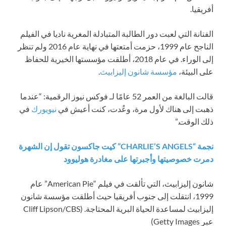
أفريقيا.
الفنانة التي لعبت دور الطالبة المتبادلة المغرية ناديا في الفيلم
الناجح عام 1999، حزمت أمتعتها في نهاية عام 2016 ولم تنظر
إلى الوراء. في عام 2018، أطلقت مؤسستها الخيرية للحفاظ
على البيئة،
مؤسسة شانون إليزابيث
.
قالت البالغة من العمر 52 عامًا لـ فوكس نيوز الرقمية: “عندما
ذهبت إلى هناك لأول مرة، وعُدت، كنت أعيش في
نيويورك
في
ذلك الوقت.”
نجمة “CHARLIE’S ANGELS” كيت جاكسون تقول إن الشهرة
دمرت خصوصيتها وأجبرتها على مغادرة هوليوود
شانون إليزابيث، التي تألقت في فيلم “American Pie” عام
1999، انتقلت إلى جنوب أفريقيا حيث أطلقت مؤسسة شانون
إليزابيث لمساعدة الحياة البرية المحتاجة.
(Cliff Lipson/CBS
عبر Getty Images)