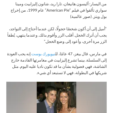
من اليسار: أليسون هانيغان، تارا ريد، شانون إليزابيث ومينا
سواري تألقوا في فيلم “American Pie” عام 1999، من إخراج
بول ويتز.
(صور عالمية)
“أميل إلى أن أكون شخصًا خجولًا، لكن عندما أحتاج إلى التواجد،
يجب أن أترك الخجل. أقلب الزر وأقوم بذلك. وعندما ينتهي، يُطفأ
الزر مرة أخرى، وأعود إلى وضع الخجل.”
في مارس، قال بيغز، 47 عامًا، لل
نيويورك بوست
إنه يحب العودة
إلى السلسلة. بينما تشرع إليزابيث في مغامرتها القادمة خارج
الشاشة، فهي فضولية بشأن ما قد تكون ناديا عليه اليوم. مثل
شريكها في البطولة، فهي لا تستبعد أي شيء.