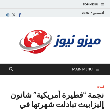
TOP MENU
أغسطس 7, 2026
ميز
بوابة
إخبارية
نيوز
عربية تقد
الأخبار
العاجلة
والتقارير
السياسية
MAIN MENU
والاقتصاد
الثقافة
نجمة “فطيرة أمريكية” شانون
إليزابيث تبادلت شهرتها في