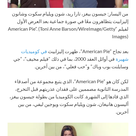
من اليسار: جيسون بيغز، تارا ريد، شون ويليام سكوت وشانون
إليزابيث يتظاهرون معًا في صورة جماعية بعد العرض الأول
لفيلم “American Pie”.
(Toni Anne Barson/WireImage/Getty
Images)
بعد نجاح “American Pie”، ظهرت إليزابيث
في كوميديات
شهيرة
في أوائل العقد 2000، بما في ذلك “فيلم مخيف”، “جي
وسايلنت بوب وباك” و”حب فعلي”، من بين آخرين.
لكن كان هو “American Pie”، الذي يتبع مجموعة من أصدقاء
المدرسة الثانوية مصممين على فقدان عذريتهم قبل التخرج،
الذي قادها إلى الشهرة. كانت الكوميديا من بطولة جيسون بيغز،
أليسون هانيغان، شون ويليام سكوت ويوجين ليفي، من بين
آخرين.