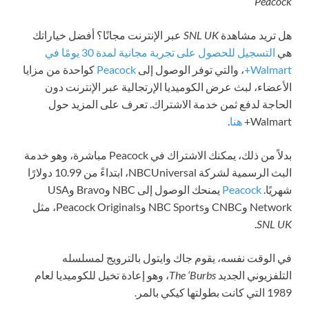
Peacock
هل تريد مشاهدة
SNL UK
عبر الإنترنت مجانًا؟ أفضل خياراتك
هي
التسجيل للحصول على تجربة مجانية لمدة 30 يومًا في
Walmart+
، والتي توفر الوصول إلى
Peacock
كواحدة من مزايا
الأعضاء، لبث عرض الكوميديا الإرتجالية عبر الإنترنت دون
الحاجة لدفع ثمن خدمة الاشتراك. تعرف على المزيد حول
Walmart+
هنا
.
بدلاً من ذلك، يمكنك الاشتراك في Peacock مباشرة، وهو خدمة
البث الرسمية لشركة NBCUniversal، ابتداءً من 10.99 دولارًا
شهريًا.
Peacock
يمنحك الوصول إلى NBC وBravo وUSA
Network وCNBC وNBC Sports وPeacock Originals، مثل
.
SNL UK
في الوقت نفسه، يقوم جاك وايتول بالترويج لمسلسله
التلفزيوني الجديد
The ‘Burbs
، وهو إعادة تخيل للكوميديا لعام
1989 التي كانت بطولتها كيكي بالمر.