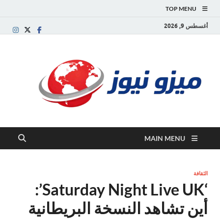
TOP MENU
أغسطس 9, 2026
ميز
بوابة
إخبارية
نيوز
عربية تقد
الأخبار
العاجلة
والتقارير
السياسية
MAIN MENU
والاقتصاد
الثقافة
‘Saturday Night Live UK’:
أين تشاهد النسخة البريطانية