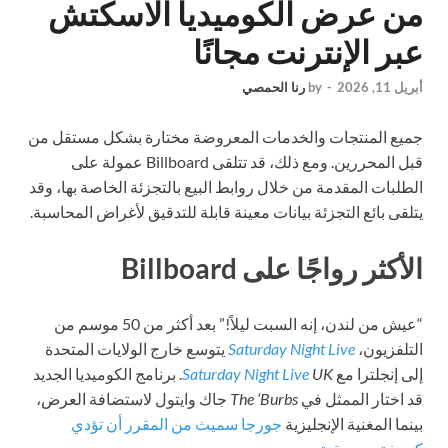
من عرض الكوميديا الاسكتش
عبر الإنترنت مجانًا
أبريل 11, 2026
-
by
رنا الحمصي
جميع المنتجات والخدمات المعروضة مختارة بشكل مستقل من
قبل المحررين. ومع ذلك، قد تتلقى Billboard عمولة على
الطلبات المقدمة من خلال روابط البيع بالتجزئة الخاصة بها، وقد
يتلقى بائع التجزئة بيانات معينة قابلة للتدقيق لأغراض المحاسبة.
الأكثر رواجًا على Billboard
“عيش من لندن، إنه السبت ليلاً!” بعد أكثر من 50 موسم من
التلفزيون،
Saturday Night Live
يتوسع خارج الولايات المتحدة
إلى إنجلترا مع
UK
Saturday Night Live
. برنامج الكوميديا الجديد
قد اختار الممثل في
The ‘Burbs
جاك وايتول لاستضافة العرض،
بينما المغنية الإنجليزية
جورجا سميث من المقرر أن تؤدي