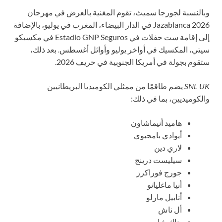
وبالنسبة لجورجا سميث، تقوم المغنية بالعرض في مهرجان
Jazablanca 2026 في الدار البيضاء، المغرب في يوليو، بالإضافة
إلى إقامة ست حفلات في Estadio GNP Seguros في مكسيكو
سيتي، المكسيك في أواخر يوليو وأوائل أغسطس. بعد ذلك،
ستقوم بجولة في أمريكا الجنوبية في خريف 2026.
SNL UK
يضم طاقمًا من ممثلي الكوميديا البريطانيين
والكوميديين، بما في ذلك:
هاميد أنيماشاون
أيوادي بامجبوي
لاري دين
سيليست درينج
جورج فوراكرز
أنيا ماغليانو
أنابيل مارلو
أل ناش
جاك شارب