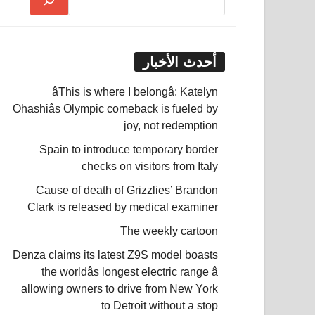
أحدث الأخبار
âThis is where I belongâ: Katelyn
Ohashiâs Olympic comeback is fueled by
joy, not redemption
Spain to introduce temporary border
checks on visitors from Italy
Cause of death of Grizzlies’ Brandon
Clark is released by medical examiner
The weekly cartoon
Denza claims its latest Z9S model boasts
the worldâs longest electric range â
allowing owners to drive from New York
to Detroit without a stop