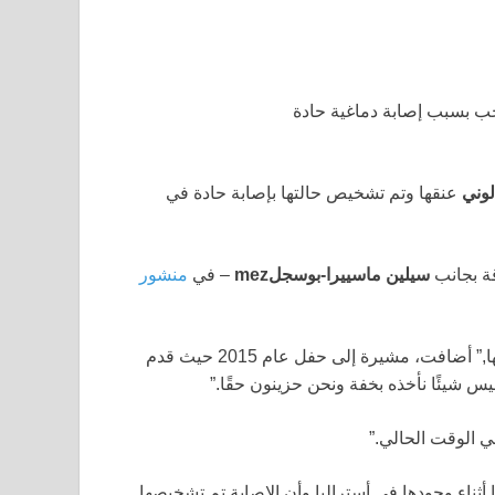
لوني
عنقها وتم تشخيص حالتها بإصابة حادة في
قة بجانب
سيلين ماسييرا-بوسجلmez
– في
منشور
وألعبها,” أضافت، مشيرة إلى حفل عام 2015 حيث قدم
شيئًا نأخذه بخفة ونحن حزينون حقًا.”
ي الوقت الحالي.”
ثناء وجودها في أستراليا وأن الإصابة تم تشخيصها