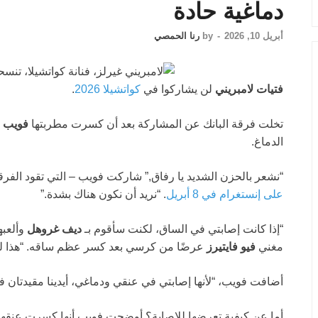
دماغية حادة
أبريل 10, 2026
-
by
رنا الحمصي
فتيات لامبريني
لن يشاركوا في
كواتشيلا 2026
.
تخلت فرقة البانك عن المشاركة بعد أن كسرت مطربتها
فويب 
الدماغ.
“نشعر بالحزن الشديد يا رفاق,” شاركت فويب – التي تقود الفر
على إنستغرام في 8 أبريل
. “نريد أن نكون هناك بشدة.”
“إذا كانت إصابتي في الساق، لكنت سأقوم بـ
ديف غروهل
مغني
فيو فايتيرز
عرضًا من كرسي بعد كسر عظم ساقه. “هذا ليس 
أضافت فويب، “لأنها إصابتي في عنقي ودماغي، أيدينا مقيدتان ف
أما عن كيفية تعرضها للإصابة؟ أوضحت فويب أنها كسرت عنقها أ