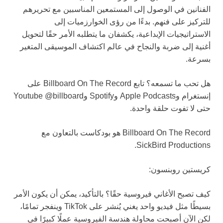
الفنانين في الوصول إلى المستمعين المناسبين مع تحريرهم
للتركيز على فنهم. بدءًا من رؤى الخوارزميات إلى
الاستراتيجيات الإبداعية، يكشفان ما يتطلبه الأمر حقًا لتحويل
أغنية إلى ضربة والنجاح في عالم اكتشاف الموسيقى المتغير
بسرعة.
هل تحب ما تسمعه؟ تابع Billboard On The Record على
إنستغرام وApple Podcasts وSpotify وYoutube @billboard
حتى لا تفوت حلقة واحدة.
Billboard On The Record هو بودكاست بالتعاون مع
SickBird Productions.
كريستين روبنسون:
كيف تصبح الأغاني فيروسية حقًا؟ بالتأكيد، يمكن أن يكون الأمر
بسيطًا مثل فيديو واحد يغني يُنشر على TikTok وينفجر تمامًا،
لكن الآن أصبحت محاولة هندسة الفيروسية عملًا كبيرًا في