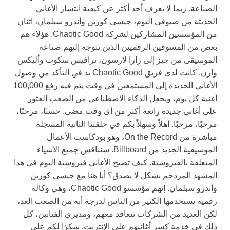
الصناعة. ربما لا يعرف أحد أكثر عن كيفية انتشار الأغاني
الحديثة من ضيوفي اليوم، جيسي كورين وأندرو سبلمان، اثنان
من المؤسسين المشاركين لشركة Chaotic Good. هؤلاء هم
بعض من المسوقين الرقميين الذين يتوجه إليهم صناعة
الموسيقى من جيز إلى زارا لارسون، ترافيس سكوت وأليكس
وارن. كانت لدى فريق Chaotic Good يد في التأكد من وصول
الأغاني الجديدة إلى المستمعين في وقت يتم فيه رفع 100,000
أغنية كل يوم، ويجعل الذكاء الاصطناعي من الصعب العثور
على أغاني جديدة رائعة أكثر من أي وقت مضى. حسنًا، مرحبًا،
مرحبًا، مرحبًا. أهلاً وسهلاً بكم في حلقتنا الثانية المسجلة
مباشرة من On the Record، وهو بودكاست الأعمال
الموسيقية الجديد من Billboard. سنناقش جميع الأشياء
المتعلقة بالفيروسية. كيف تصبح الأغاني فيروسية اليوم في هذا
المشهد المزدحم بشكل لا يصدق؟ أنا هنا مع جيسي كورين
وأندرو سبلمان. إنهم مؤسسو Chaotic Good، وهي وكالة
رقمية يستخدمها الكثير من الناس لدرجة أنه من الصعب العد،
لكن العديد من الشركات تتعاقد معهم، ومديري الفنانين، كل
ذلك في خدمة كسر أغانيهم على الإنترنت. شكرًا لكم على