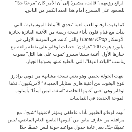
الرائع رؤيتهم،” قالت، مشيرةً إلى أن الأمر كان “مرعبًا جدًا”
للصعود على المسرح أمام هذا العدد الكبير من الناس.
كما بقيت لوفاتو للعب لعبة “تحدي الأنماط الموسيقية”، التي
بدأت مع قيام فلون بأداء نسخة ريفية من الأغنية الفائزة بجائزة
الأوسكار
Hunter KPop
والتي كانت في المرتبة الأولى في
بيلبورد هوت 100 “غولدن”. حصلت لوفاتو على نقطة رائعة مع
خيارها الأول: أغنية سيينا سبيرو “تموت على هذا التل” بصوت
يناسب “البالاد الديفا”، التي بالطبع غنتها بصوتها الجبار.
انتهت الجولة بجيمي وهو يغني نسخة مشابهة من دوبي براذرز
لنوع اليخوت من أغنية هاري ستايلز الجديدة “الأمريكيون”، تلاها
لوفاتو وهي تغني أغنيتها الخاصة “آسفة، ليس آسفًا” بأسلوب
الموجة الجديدة في الثمانينات.
أنهت لوفاتو الظهور بأداء عاطفي ومؤثر لاغنيتها “شبح”، مع
مرافقة من عازف بيانو، من ألبومها التاسع العام الماضي،
ليس
عميقًا جدًا
. بعد إعادة جدول مواعيد جولة ليس عميقًا جدًا