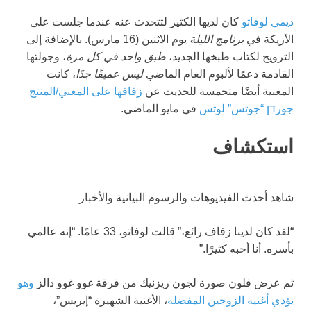
ديمي لوفاتو
كان لديها الكثير لتتحدث عنه عندما جلست على
الأريكة في
برنامج الليلة
يوم الاثنين (16 مارس). بالإضافة إلى
الترويج لكتاب طبخها الجديد،
طبق واحد في كل مرة
، وجولتها
القادمة دعمًا لألبوم العام الماضي
ليس عميقًا جدًا
، كانت
المغنية أيضًا متحمسة للحديث عن
زفافها على المغني/المنتج
جورדן “جوتس” لوتس
في مايو الماضي.
استكشاف
شاهد أحدث الفيديوهات والرسوم البيانية والأخبار
“لقد كان لدينا زفاف رائع،” قالت لوفاتو، 33 عامًا. “إنه عالمي
بأسره. أنا أحبه كثيرًا.”
ثم عرض فلون صورة لجون ريزنيك من فرقة غوو غوو دالز
وهو
يؤدي أغنية الزوجين المفضلة
، الأغنية الشهيرة “إيريس”،