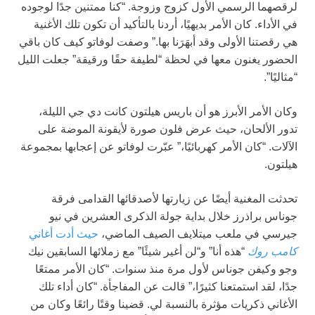
لرقصهما الرسمي الأول كزوج وزوجة. “كنا ممتنين جدًا لوجوده
في الأداء. كان الأمر بديهيًا، أردنا بالتأكيد أن تكون تلك الأغنية
هي رقصتنا الأولى وقد أبهَرَنا بها.” وصفت لوفاتو كيف كان باقي
الحضور يغنون معها في لحظة “لطيفة حقًا ورقيقة” جعلت الليل
“مثاليًا”.
وكان الأمر الأبرز هو أن باريس هيلتون كانت دي جي الليلة،
تدور الألحان، حيث عرض فلون صورة لأيقونة الموضة على
الآلات. “كان الأمر كهربائيًا،” عبّرت لوفاتو عن إعجابها بمجموعة
هيلتون.
تحدثت المغنية أيضًا عن زيارتها لأصدقائها القدامى فرقة
جوناس براذرز خلال بداية جولة الذكرى العشرين في نيو
جيرسي في ملعب ميتلايف الصيف الماضي،
حيث أدت أغاني
كامب روك
“هذه أنا” و“لن أغير شيئًا” مع زملائها السابقين نيك
وجو وكيفن جوناس لأول مرة منذ سنوات. “كان الأمر ممتعًا
جدًا، لقد استمتعنا كثيرًا،” قالت عن المفاجأة. “كان أداء تلك
الأغاني ذكريات مؤثرة بالنسبة لي. قضينا وقتًا رائعًا وكان من