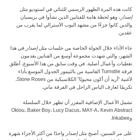
كانت هذه المرة الظهور الرسمي للثنائي في استوديو
مثل
إصدار
، وهو لحظة هامة للفنانين الذين نشأوا في بريسبان
والذين كانوا جزءًا من مشهد البوب الأسترالي لما يقرب من
عقدين.
جاء الأداء خلال الجولة الخاصة من جلسات
مثل إصدار
في هذا
الشهر، والتي شهدت مجموعة أوسع من الفنانين يقدمون
تغطيات وأعمال أصلية. في وقت سابق من هذا الأسبوع، أطلق
فرقة Turnstile القاسية من بالتيمور الجدول الموسع بأداء
لأغنية “أريد أن أكون محبوبًا” الكلاسيكية من Stone Roses،
تكريمًا لعازف الباس الراحل في الفرقة ماني.
تشمل الأعمال الإضافية المقرر أن تظهر خلال السلسلة
Oklou، Baker Boy، Lucy Dacus، MAY-A، Kevin Abstract
وInkabee.
على مر السنين، أصبح
مثل إصدار
واحدًا من أكثر الأجزاء شهرة