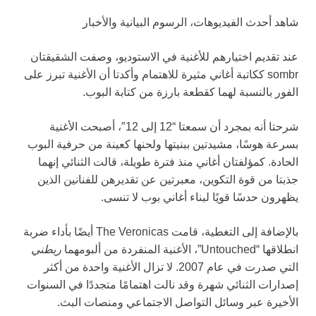
شاهد أحدث الفيديوهات، الرسوم البيانية والأخبار
عند تقديم اختيارهم للأغنية في الاستوديو، وصفت الشقيقتان
sombr ككاتبة أغاني مثيرة للاهتمام وأكدتا أن الأغنية تبرز على
الفور بالنسبة لهما كقطعة بارزة من كتابة البوب.
شرحتا أنه بمجرد أن سمعتا “12 إلى 12″، أصبحت الأغنية
بسرعة هوسًا، مشيدتين ببنيتها ولحنها كعينة من حرفية البوب
الحادة. كمؤلفتان أغاني منذ فترة طويلة، قالت الثنائي إنهما
جذبتا من قوة التكوين، معبرتين عن تقديرهن للفنانين الذين
يظهرون حدسًا قويًا لبناء أغاني بوب لا تنسى.
بالإضافة إلى التغطية، قامت The Veronicas أيضًا بأداء ضربة
انطلاقها “Untouched”، الأغنية المنفردة من ألبومهما
ربطني
التي صدرت في عام 2007. لا تزال الأغنية واحدة من أكثر
إصدارات الثنائي شهرة وقد نالت اهتمامًا متجددًا في السنوات
الأخيرة عبر وسائل التواصل الاجتماعي ومنصات البث.