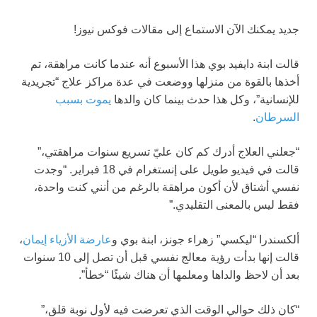
جديد
يمكنك الآن الاستماع إلى مقالات فوكس نيوز!
قالت ابنة دايفيد بوي هذا الأسبوع أنه عندما كانت مراهقة، تم
أخذها بالقوة من منزلها ووضعت في عدة مراكز علاج “تجريدية
للإنسانية”، وكل هذا حدث بينما كان والدها
يموت بسبب
السرطان
.
“جعلني العلاج أدرك كم كان عليّ تسريع سنوات مراهقتي،”
قالت في فيديو طويل على إنستغرام في 18 فبراير. “وجدت
نفسي أشتاق لأن أكون مراهقة بالرغم من أنني كنت واحدة،
فقط ليس بالمعنى التقليدي.”
ألكسندرا “ليكسي” زهراء جونز، ابنة بوي و
عارضة الأزياء إيمان
،
قالت إنها بدأت رؤية معالج نفسي قبل أن تصل إلى 10 سنوات
بعد أن لاحظ والداها ومعلمها أن هناك شيئًا “خطأ”.
“كان ذلك حوالي الوقت الذي تعرضت فيه لأول نوبة قلق،”