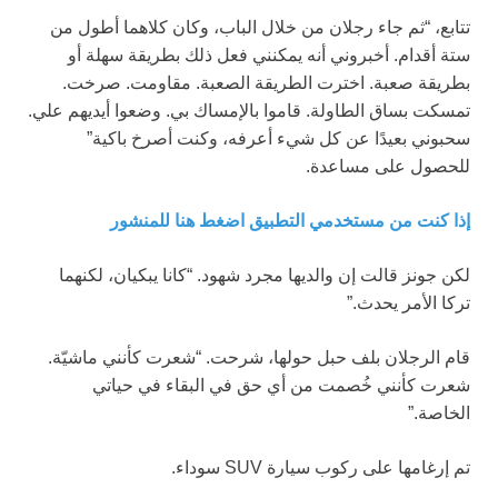
تتابع، “ثم جاء رجلان من خلال الباب، وكان كلاهما أطول من
ستة أقدام. أخبروني أنه يمكنني فعل ذلك بطريقة سهلة أو
بطريقة صعبة. اخترت الطريقة الصعبة. مقاومت. صرخت.
تمسكت بساق الطاولة. قاموا بالإمساك بي. وضعوا أيديهم علي.
سحبوني بعيدًا عن كل شيء أعرفه، وكنت أصرخ باكية”
للحصول على مساعدة.
إذا كنت من مستخدمي التطبيق اضغط هنا للمنشور
لكن جونز قالت إن والديها مجرد شهود. “كانا يبكيان، لكنهما
تركا الأمر يحدث.”
قام الرجلان بلف حبل حولها، شرحت. “شعرت كأنني ماشيّة.
شعرت كأنني خُصمت من أي حق في البقاء في حياتي
الخاصة.”
تم إرغامها على ركوب سيارة SUV سوداء.