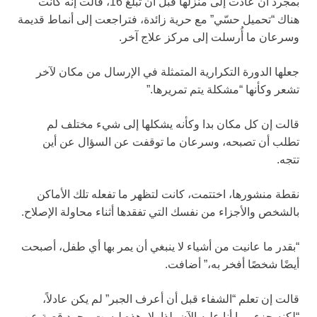
بمجرد أن عادت إلى منزلها قبل أن تبلغ 16، قالت إنه كانت
هناك “تحميل حسّي” مع حرية زائدة، فتراجعت إلى أنماط قديمة
وسرعان ما أُرسلت إلى مركز علاج آخر.
جعلها الدورة التكرارية المتمثلة في الإرسال من مكان لآخر
تشعر وكأنها “مشكلة يتم تمريرها.”
قالت إن كل مكان بدا وكأنه يشكلها إلى شيء مختلف لم
تطلب أن تصبحه، وسرعان ما توقفت عن السؤال عن أين
تتجه.
نقطة منشورها، اختتمت، كانت لتظهر ما تفعله تلك الأماكن
بالشخص والأجزاء من نفسك التي تفقدها أثناء محاولة الإصلاح.
“بقدر ما عانيت من أشياء لا ينبغي أن يمر بها أي طفل، أصبحت
أيضًا شخصًا أفخر به،” أضافت.
قالت إن تعلم “الشفاء قبل أن أعرف الجبر” لم يكن عادلاً،
“لكنه جزء مما أنا عليه الآن، لذا، لا، هذه ليست مجرد قصة عن