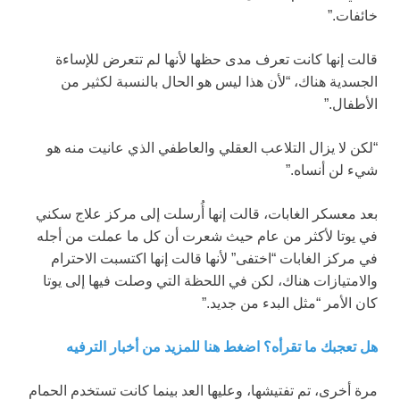
خائفات.”
قالت إنها كانت تعرف مدى حظها لأنها لم تتعرض للإساءة
الجسدية هناك، “لأن هذا ليس هو الحال بالنسبة لكثير من
الأطفال.”
“لكن لا يزال التلاعب العقلي والعاطفي الذي عانيت منه هو
شيء لن أنساه.”
بعد معسكر الغابات، قالت إنها أُرسلت إلى مركز علاج سكني
في يوتا لأكثر من عام حيث شعرت أن كل ما عملت من أجله
في مركز الغابات “اختفى” لأنها قالت إنها اكتسبت الاحترام
والامتيازات هناك، لكن في اللحظة التي وصلت فيها إلى يوتا
كان الأمر “مثل البدء من جديد.”
هل تعجبك ما تقرأه؟ اضغط هنا للمزيد من أخبار الترفيه
مرة أخرى، تم تفتيشها، وعليها العد بينما كانت تستخدم الحمام