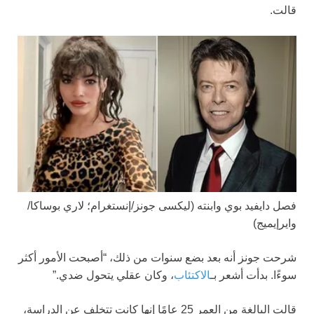
قالت.
فصل دايفيد بوي وابنته
(ليكسى جونز/إنستغرام؛ لاري بوساكا/
وايرإيميج)
شرحت جونز أنه بعد بضع سنوات من ذلك، “أصبحت الأمور أكثر
سوءًا. بدأت أشعر بـ
الاكتئاب
، وكان عقلي يتحول ضدي.”
قالت البالغة من العمر 25 عامًا إنها كانت تتخلف عن الدراسة،