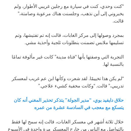
“كنت وحدي، كنت في سيارة مع رجلين غريبي الأطوار، ولم
يخبروني إلى أين نذهب، وجلسنت هناك مرعوبة وصامتة،”
قالت.
بمجرد وصولها إلى مركز الغابات، قالت إنه تم تفتيشها، وتم
تسليمها ملابس تضمنت بنطلونات ثلجية وأحذية مشي.
التجربة التي وصفتها بأنها “فتاة مدينة” كانت غير مألوفة تمامًا
بالنسبة لها.
“لم يكن هذا تخييمًا. لقد شعرت وكأنها ابن عم غريب لمعسكر
تدريبي،” قالت. “وكانت مخفية كشيء علاجي.”
حلاق دايفيد بوي، “مدير الجولة” يتذكر تحذير المغني أنه كان
يتسكع مع معجب في السادسة عشرة من عمره
خلال ثلاثة أشهر في معسكر الغابات، قالت إنه سمح لها فقط
بالتواصل مع الناس من خارج المعسكر مرة واحدة في الأسبوع