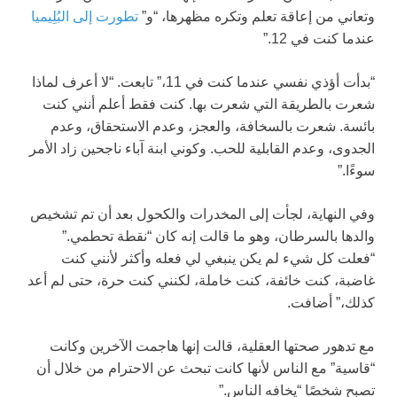
وتعاني من إعاقة تعلم وتكره مظهرها، “و”
تطورت إلى البُلِيميا
عندما كنت في 12.”
“بدأت أؤذي نفسي عندما كنت في 11،” تابعت. “لا أعرف لماذا
شعرت بالطريقة التي شعرت بها. كنت فقط أعلم أنني كنت
بائسة. شعرت بالسخافة، والعجز، وعدم الاستحقاق، وعدم
الجدوى، وعدم القابلية للحب. وكوني ابنة آباء ناجحين زاد الأمر
سوءًا.”
وفي النهاية، لجأت إلى المخدرات والكحول بعد أن تم تشخيص
والدها بالسرطان، وهو ما قالت إنه كان “نقطة تحطمي.”
“فعلت كل شيء لم يكن ينبغي لي فعله وأكثر لأنني كنت
غاضبة، كنت خائفة، كنت خاملة، لكنني كنت حرة، حتى لم أعد
كذلك،” أضافت.
مع تدهور صحتها العقلية، قالت إنها هاجمت الآخرين وكانت
“قاسية” مع الناس لأنها كانت تبحث عن الاحترام من خلال أن
تصبح شخصًا “يخافه الناس.”