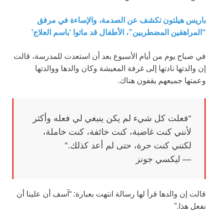
باريس هيلتون تكشف عن الصدمة، والإساءة في مرفق
“المراهقين المضطربين”، الأطفال قد ماتوا ‘باسم العلاج’
في صباح يوم من أيام الأسبوع بعد أن استعدت للمدرسة، قالت
إن والدتها نادتها إلى غرفة المعيشة وكان والدها ووالدتها
وعمتها جميعهم يقفون هناك.
“فعلت كل شيء لم يكن ينبغي لي فعله وأكثر
لأنني كنت غاضبة، كنت خائفة، كنت خاملة،
لكنني كنت حرة، حتى لم أعد كذلك.”
— ليكسي جونز
قالت إن والدها قرأ لها رسالة انتهت بعبارة: “آسف أن علينا أن
نفعل هذا.”