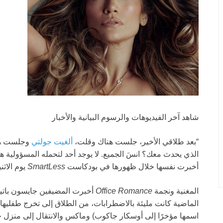
شاهد آخر الفيديوهات والرسوم البيانية والأخبار
“بعد طلاقي الأخير، جلست هناك وقلت،
ألغيت جولتي
وجلست هنا
الذي يحدث معك؟ انسَ الجميع. لا يوجد أحد لتحمله المسؤولية هن
أخبرت نفسها خلال ظهورها في بودكاست
SmartLess
يوم الاثنين (15 ي
المغنية ونجمة
Office Romance
أخبرت المضيفين جايسون باتيم
اسمها مؤخرًا إلى أوسكار جاكوب) وماكس والانتقال إلى منزل ج