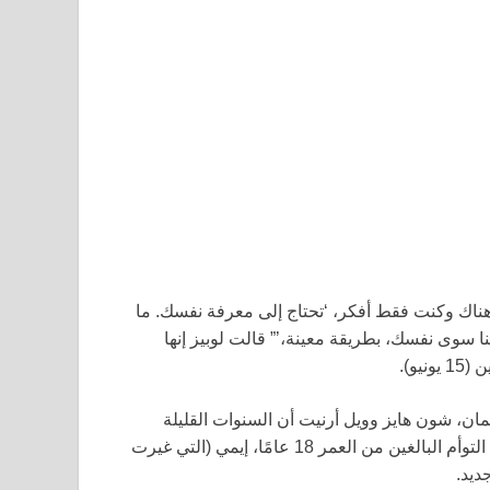
ك وكنت فقط أفكر، ‘تحتاج إلى معرفة نفسك. ما
ا سوى نفسك، بطريقة معينة،’” قالت لوبيز إنها
ونيو).
ان، شون هايز وويل أرنيت أن السنوات القليلة
الماضية كانت مليئة بالاضطرابات، من الطلاق إلى تخرج طفليها التوأم البالغين من العمر 18 عامًا، إيمي (التي غيرت
ديد.