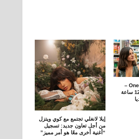
مراجعة One Night Only –
الجنس قانوني لمدة 12 ساعة
ا
إيلا لانغلي تجتمع مع كوي ويتزل
من أجل تعاون جديد: تسجيل
“أغنية أخرى معًا هو أمر مميز”