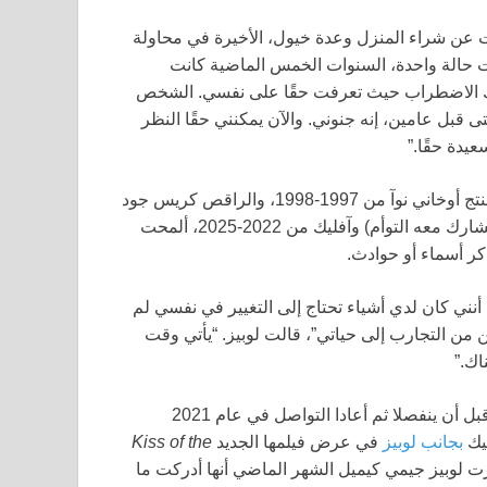
ت عن شراء المنزل وعدة خيول، الأخيرة في محاولة
ت حالة واحدة، السنوات الخمس الماضية كانت
ن ذلك الاضطراب حيث تعرفت حقًا على نفسي. الشخص
 قبل عامين، إنه جنوني. والآن يمكنني حقًا النظر
يدة حقًا.”
لوبيز، 56 عامًا، التي كانت متزوجة لفترة قصيرة من الممثل/المنتج أوخاني نوآ من 1997-1998، والراقص كريس جود
من 2001-2003، والمغني مارك أنتوني من 2004-2014 (الذي تشارك معه التوأم) وآفليك من 2022-2025، ألمحت
ر أسماء أو حوادث.
أنني كان لدي أشياء تحتاج إلى التغيير في نفسي لم
 من التجارب إلى حياتي”، قالت لوبيز. “يأتي وقت
اك.”
بدأت لوبيز وآفليك في المواعدة في عام 2002 وقررا الانخراط قبل أن ينفصلا ثم أعادا التواصل في عام 2021
ليك
بجانب لوبيز
في عرض فيلمها الجديد
Kiss of the
 لوبيز جيمي كيميل الشهر الماضي أنها أدركت ما