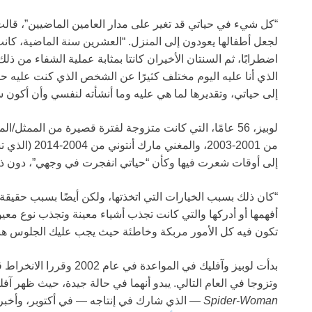
“كل شيء في حياتي قد تغير على مدار العامين الماضيين”، قال
لجعل أطفالها يعودون إلى المنزل. “العشرين سنة الماضية، كان
اضطرابًا، ثم السنتان الأخيران كانتا بمثابة عملية الشفاء م
الذي أنا عليه اليوم مختلف كثيرًا عن الشخص الذي كنت عليه حتى
إلى حياتي، وتقديرها لما هي عليه وما أنشأته لنفسي وأن أكون سع
إلى أوقات شعرت فيها وكأن “حياتي انفجرت في وجهي”، دون ذك
“كان ذلك بسبب الخيارات التي اتخذتها، ولكن أيضًا بسبب حقيقة 
أفهمها أو أدركها والتي كانت تجذب أشياء معينة وتجذب نوع معين
تكون فيه كل الأمور مربكة وخاطئة حيث يجب عليك الجلوس هن
وتزوجا في العام التالي. يبدو أنهما في حالة جيدة، حيث ظهر آف
Spider-Woman
— الذي شارك في إنتاجه — في أكتوبر، وأخبرت