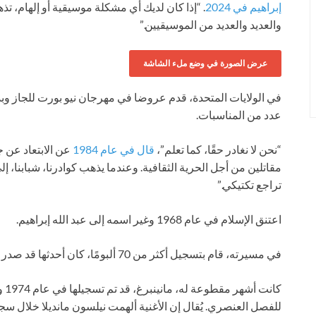
إبراهيم في 2024
. “إذا كان لديك أي مشكلة موسيقية أو إلهام، تذه
والعديد والعديد من الموسيقيين.”
عرض الصورة في وضع ملء الشاشة
في الولايات المتحدة، قدم عروضا في مهرجان نيو بورت للجاز وبدأ
عدد من المناسبات.
“نحن لا نغادر حقًا، كما تعلم”،
قال في عام 1984
عن الابتعاد عن جن
مقاتلين من أجل الحرية الثقافية. وعندما يذهب كوادرنا، شبابنا، إلى
تراجع تكتيكي.”
اعتنق الإسلام في عام 1968 وغير اسمه إلى عبد الله إبراهيم.
في مسيرته، قام بتسجيل أكثر من 70 ألبومًا، كان أحدثها قد صدر في عام 2023.
كان
للفصل العنصري. يُقال إن الأغنية ألهمت نيلسون مانديلا خلال سجن