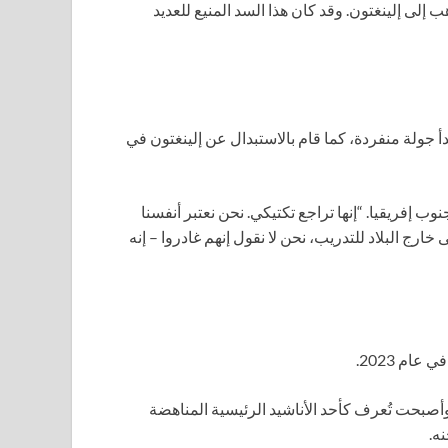
ب إلى إلينغتون. وقد كان هذا السد المنيع للعديد
 جولة منفردة، كما قام بالاستبدال عن إلينغتون في
وب إفريقيا. “إنها تراجع تكتيكي. نحن نعتبر أنفسنا
 خارج البلاد للتدريب، نحن لا نقول إنهم غادروا – إنه
ت أشهر مقطوعة له، مانينبرغ، قد تم تسجيلها في عام 1974 وأصبحت تُعرف كأحد الأناشيد الرئيسية المناهضة
ه.