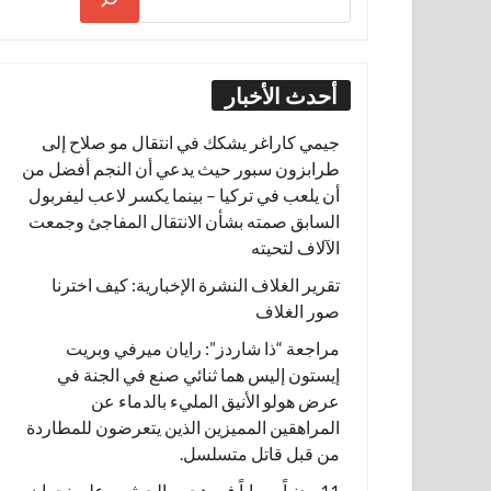
أحدث الأخبار
جيمي كاراغر يشكك في انتقال مو صلاح إلى
طرابزون سبور حيث يدعي أن النجم أفضل من
أن يلعب في تركيا – بينما يكسر لاعب ليفربول
السابق صمته بشأن الانتقال المفاجئ وجمعت
الآلاف لتحيته
تقرير الغلاف النشرة الإخبارية: كيف اخترنا
صور الغلاف
مراجعة “ذا شاردز”: رايان ميرفي وبريت
إيستون إليس هما ثنائي صنع في الجنة في
عرض هولو الأنيق المليء بالدماء عن
المراهقين المميزين الذين يتعرضون للمطاردة
من قبل قاتل متسلسل.
11 مدنياً مصاباً في هجوم الحوثيين على نجران