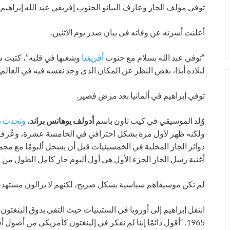
توفي مؤلف الجاز وعازف البيانو الجنوب إفريقي عبد الله إبراهيم عن عمر 
أعلنت أسرته عن وفاته في بيان صدر يوم الاثنين.
“توفي عبد الله بسلام مع جنوب
أفريقيا
وشعبها في قلبه”، كتبت شر
لبلاده أبدًا، بغض النظر عن المكان الذي وجد نفسه فيه في العالم.
توفي إبراهيم في ألمانيا بعد مرض قصير.
وُلِد الموسيقي في كيب تاون باسم
أدولف يوهانس براند
،
وتحدث ذ
ولكنه ظهر لأول مرة بشكل احترافي في الخامسة عشرة، وعُرف
أغنية رسل الجاز الجزء الأول هي أول ألبوم جاز كامل الطول من
لم تكن موسيقاهم سياسية بشكل صريح، لكنهم لا يزالون مستهدف
انتقل إبراهيم إلى أوروبا في الستينيات حيث التقى بدوق إلينغتو
1965. “أقول دائمًا إننا لم نفكر في إلينغتون كأمريكي من أصول أفريقية – كنا نفكر فيه كشيخ حكيم في القرية”،