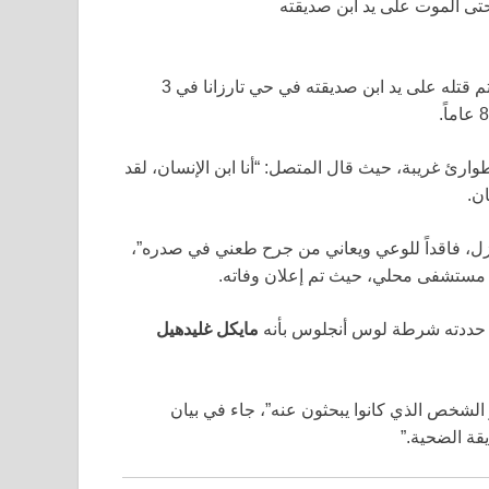
—تم قتله على يد ابن صديقته في حي تارزانا في 3
احاً بعد تلقي مكالمة طوارئ غريبة، حيث قال المتصل: “أنا ابن الإنسان، لقد
ان.
زل، فاقداً للوعي ويعاني من جرح طعني في صدره”،
مستشفى محلي، حيث تم إعلان وفاته.
ذي حددته شرطة لوس أنجلوس بأنه
مايكل غليدهيل
و الشخص الذي كانوا يبحثون عنه”، جاء في بيان
قة الضحية.”