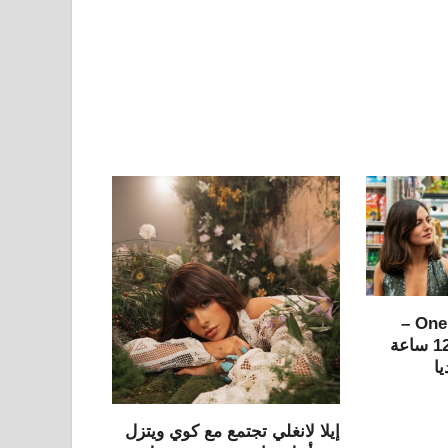
مراجعة One Night Only –
الجنس قانوني لمدة 12 ساعة
ا
إيلا لانغلي تجتمع مع كوي ويتزل