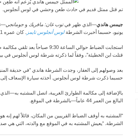
تم قتل ممثل قديم في حادث طعن وحشي في لوس أنجلوس.
جيمس هاندي
—الذي ظهر في
توب غان: مافريك
و
جومانجي
يونيو، حسبما أخبرت الشرطة
لوس أنجلوس تايمز
. كان عمره 81 عاماً.
استجابت الضباط حوالي الساعة 9:30 صب
قتلت ابن الخطيئة”، وفقاً لما ذكرته شرطة لوس أنجلوس في بي
بعد وصولهم إلى العقار، وجدت الشرطة هاندي “في حديقة المن
حسبما ذكرت شرطة لوس أنجلوس. أخذته سيارة الإسعاف إلى 
بالإضافة إلى مكالمة الطوارئ الغريبة، اتصل المشتبه به—ال
البالغ من العمر 44 عاماً—بالشرطة في الموقع.
“المشتبه به أوقف الضباط القريبين من المكان، قائلاً لهم إنه ه
الشرطة. “يعيش المشتبه به في الموقع مع والدته، التي هي صدي