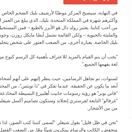
من أحب كتابنا. يعتبر رولد دال هو الأبرز بالطبع – فمن المستح
والمليئة بالحيوية – ولكن القائمة تشمل أيضًا مايكل روزن، وجون
بليك الخاصة. بعبارة أخرى، من الصعب العثور على شخص يتحل
“يجب أن يتم القيام بالمزيد للاعتراف بأهمية كل الرسم كنوع من
لغة يفهمها الجميع.”
لسنوات، تم تجاهل الرسامين، حيث ينظر إليهم على أنهم أشخاص ي
أبعد ما يكون عن الحقيقة. عندما تفكر في “ذا تويتس”، من الم
“فاني بونز” هو رؤية رسومات جانيت أهلبيرغ البسيطة المخادعة
“غرفالو” التابعة لفرستري إنجلاند وستكون تصاميم أكسل شيفلر 
من بين الأشجار.
“نحن في ظل قليل” يقول شيفلر. “تُسمى كتبنا كتب الصور، لذا نحن 
منخفض، الكاتب والرسام يبتكرون شيئًا معًا. من الصعب الفصل ب