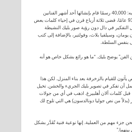
في النهاية، سيصبح المركز موطنًا لأرشيف بليك الضخم الخاص به: 40,000 رسمًا قام بإنشائها أحد أشهر الفنانين
وأكثرهم شهرة في المملكة المتحدة. بليك، الذي يبلغ من العمر 93 عامًا، قضى ثلاثة أرباع قرن في إحياء كلمات بعض
يل التفكير في دال دون رؤية صور بليك النشيطة
 يومان، وسيلفيا بلاث، وفولتير، بالإضافة إلى كتب
ى بنفس السلطة.
 الفن” يوضح بليك. “ما هو رائع بشكل خاص هو أنه
أتون للقيام بالزخرفة بعد بناء المنزل. لكن هذا
حتمل أن تفكر في تصوير بليك الجريء والخشن. تخيل
 قبل كلمات ألان أهلبيرغ. اذهب في أي من جولات
(بدلاً من نص جوليا دونالدسون) هي التي تلوح لك
جزء مهم من العملية. إنها نوعية فنية تُقَدَّر بشكل
ينهما.”