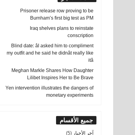
Prisoner release row proving to be
Burnham’s first big test as PM
Iraq shelves plans to reinstate
conscription
Blind date: âI asked him to compliment
my outfit and he said he didnât really like
itâ
Meghan Markle Shares How Daughter
Lilibet Inspires Her to Be Brave
Yen intervention illustrates the dangers of
monetary experiments
جميع الأقسام
آخر الأخبار
(5)