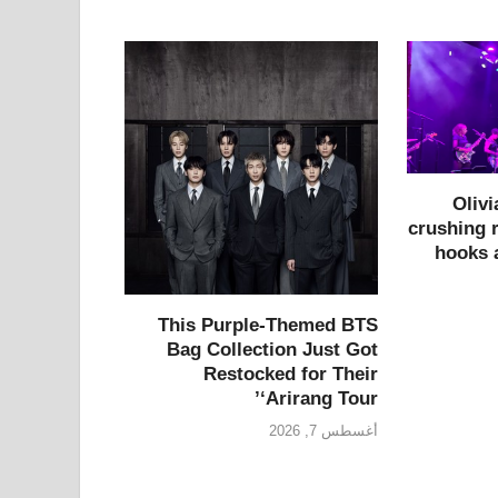
Olivi
crushing r
hooks 
This Purple-Themed BTS
Bag Collection Just Got
Restocked for Their
‘Arirang Tour’
أغسطس 7, 2026