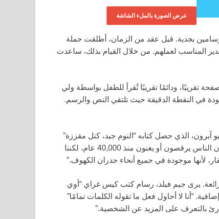
عرض الصورة بالملء الشاشة
لرسامين بجدية. قبل عقد من الزمان، أطلقت حملة
ر المناسب لعملهم. من خلال القيام بذلك، ساعدت
 أن كتبتها بنفسي، أعلم مدى دقتها. دائمًا ما تكون بطول 32 صفحة تقريبًا، ودائمًا تقريبًا تُقرأ للطفل بواسطة ولي
دة في النقطة الدقيقة حيث تلتقي النص والرسم.
يو آيرون، الذي حصل كتابه “النوم جيد، كتل مقززة”
هذا العام. “لا نعلم ما إذا كان الناس يرقصون أو يغنون منذ 40,000 عام، لكننا
قار، لأنها موجودة في جميع أنحاء جدران الكهوف.”
 رائعة. يرى جيم فيلد، رسام كتب كيس غراي “أوي
ية. “أنا لا أحاول فعل ما تقوله الكلمات تمامًا”
قارئ بالتعرف على المزيد عن الشخصية.”