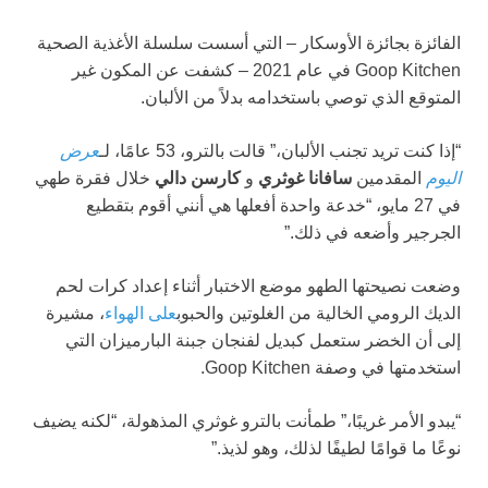
الفائزة بجائزة الأوسكار – التي أسست سلسلة الأغذية الصحية
Goop Kitchen في عام 2021 – كشفت عن المكون غير
المتوقع الذي توصي باستخدامه بدلاً من الألبان.
“إذا كنت تريد تجنب الألبان،” قالت بالترو، 53 عامًا، لـ
عرض
اليوم
المقدمين
سافانا غوثري
و
كارسن دالي
خلال فقرة طهي
في 27 مايو، “خدعة واحدة أفعلها هي أنني أقوم بتقطيع
الجرجير وأضعه في ذلك.”
وضعت نصيحتها الطهو موضع الاختبار أثناء إعداد كرات لحم
الديك الرومي الخالية من الغلوتين والحبوب
على الهواء
، مشيرة
إلى أن الخضر ستعمل كبديل لفنجان جبنة البارميزان التي
استخدمتها في وصفة Goop Kitchen.
“يبدو الأمر غريبًا،” طمأنت بالترو غوثري المذهولة، “لكنه يضيف
نوعًا ما قوامًا لطيفًا لذلك، وهو لذيذ.”