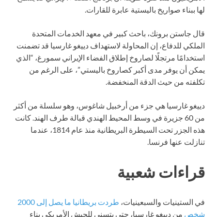
لها ببناء صواريخ باليستية عابرة للقارات.
قال جاستن برونك، باحث كبير في معهد الخدمات المتحدة
الملكي للدفاع، إن المحاولة لاستهداف دييغو غارسيا قد تضمنت
استخدامًا مرتجلًا لصاروخ إطلاق الفضاء الإيراني سمورغ، “الذي
يمكن أن يوفر مدى أكبر كصاروخ باليستي”، على الرغم من
تكلفته من حيث الدقة المنخفضة.
دييغو غارسيا هي جزء من أرخبيل شاغوس، وهو سلسلة من أكثر
من 60 جزيرة في وسط المحيط الهندي قبالة طرف الهند. كانت
هذه الجزر تحت السيطرة البريطانية منذ عام 1814، عندما
تنازلت عنها فرنسا.
قراءات شعبية
في الستينيات والسبعينيات،
طردت بريطانيا ما يصل إلى 2000
شخص
من دييغو غارسيا، حتى يتسنى للجيش الأمريكي بناء