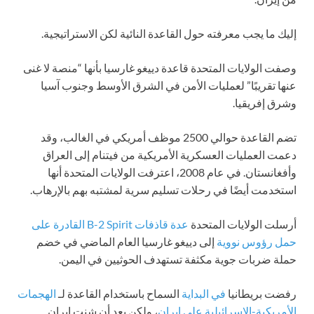
إليك ما يجب معرفته حول القاعدة النائية لكن الاستراتيجية.
وصفت الولايات المتحدة قاعدة دييغو غارسيا بأنها “منصة لا غنى
عنها تقريبًا” لعمليات الأمن في الشرق الأوسط وجنوب آسيا
وشرق إفريقيا.
تضم القاعدة حوالي 2500 موظف أمريكي في الغالب، وقد
دعمت العمليات العسكرية الأمريكية من فيتنام إلى العراق
وأفغانستان. في عام 2008، اعترفت الولايات المتحدة أنها
استخدمت أيضًا في رحلات تسليم سرية لمشتبه بهم بالإرهاب.
أرسلت الولايات المتحدة
عدة قاذفات B-2 Spirit القادرة على
حمل رؤوس نووية
إلى دييغو غارسيا العام الماضي في خضم
حملة ضربات جوية مكثفة تستهدف الحوثيين في اليمن.
رفضت بريطانيا
في البداية
السماح باستخدام القاعدة لـ
الهجمات
الأمريكية-الإسرائيلية على إيران
، ولكن بعد أن شنت إيران