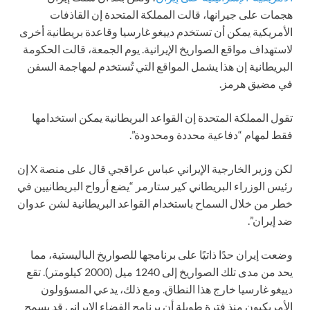
هجمات على جيرانها، قالت المملكة المتحدة إن القاذفات
الأمريكية يمكن أن تستخدم دييغو غارسيا وقاعدة بريطانية أخرى
لاستهداف مواقع الصواريخ الإيرانية. يوم الجمعة، قالت الحكومة
البريطانية إن هذا يشمل المواقع التي تُستخدم لمهاجمة السفن
في مضيق هرمز.
تقول المملكة المتحدة إن القواعد البريطانية يمكن استخدامها
فقط لمهام “دفاعية محددة ومحدودة”.
لكن وزير الخارجية الإيراني عباس عراقجي قال على منصة X إن
رئيس الوزراء البريطاني كير ستارمر “يضع أرواح البريطانيين في
خطر من خلال السماح باستخدام القواعد البريطانية لشن عدوان
ضد إيران”.
وضعت إيران حدًا ذاتيًا على برنامجها للصواريخ الباليستية، مما
يحد من مدى تلك الصواريخ إلى 1240 ميل (2000 كيلومتر). تقع
دييغو غارسيا خارج هذا النطاق. ومع ذلك، يدعي المسؤولون
الأمريكيون منذ فترة طويلة أن برنامج الفضاء الإيراني قد يسمح