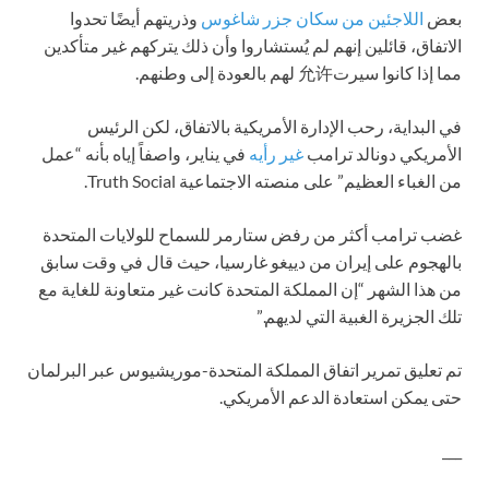
بعض
اللاجئين من سكان جزر شاغوس
وذريتهم أيضًا تحدوا
الاتفاق، قائلين إنهم لم يُستشاروا وأن ذلك يتركهم غير متأكدين
مما إذا كانوا سيرت允许 لهم بالعودة إلى وطنهم.
في البداية، رحب الإدارة الأمريكية بالاتفاق، لكن الرئيس
الأمريكي دونالد ترامب
غير رأيه
في يناير، واصفاً إياه بأنه “عمل
من الغباء العظيم” على منصته الاجتماعية Truth Social.
غضب ترامب أكثر من رفض ستارمر للسماح للولايات المتحدة
بالهجوم على إيران من دييغو غارسيا، حيث قال في وقت سابق
من هذا الشهر “إن المملكة المتحدة كانت غير متعاونة للغاية مع
تلك الجزيرة الغبية التي لديهم.”
تم تعليق تمرير اتفاق المملكة المتحدة-موريشيوس عبر البرلمان
حتى يمكن استعادة الدعم الأمريكي.
___