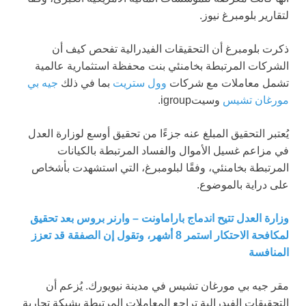
لتقارير بلومبرغ نيوز.
ذكرت بلومبرغ أن التحقيقات الفيدرالية تفحص كيف أن
الشركات المرتبطة بخامنئي بنت محفظة استثمارية عالمية
تشمل معاملات مع شركات
وول ستريت
بما في ذلك
جيه بي
مورغان تشيس
وسيتigroup.
يُعتبر التحقيق المبلغ عنه جزءًا من تحقيق أوسع لوزارة العدل
في مزاعم غسيل الأموال والفساد المرتبطة بالكيانات
المرتبطة بخامنئي، وفقًا لبلومبرغ، التي استشهدت بأشخاص
على دراية بالموضوع.
وزارة العدل تتيح اندماج باراماونت – وارنر بروس بعد تحقيق
لمكافحة الاحتكار استمر 8 أشهر، وتقول إن الصفقة قد تعزز
المنافسة
مقر جيه بي مورغان تشيس في مدينة نيويورك. يُزعم أن
التحقيقات الفيدرالية تراجع المعاملات المرتبطة بشبكة تجارية