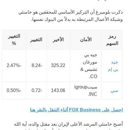
ذكرت بلومبرغ أن التركيز الأساسي للمحققين هو خامنئي
وشبكة الأعمال المرتبطة به بدلاً من البنوك نفسها.
رمز
التغيير
الأمان
الأخير
التغيير
السهم
%
جيه بي
جيه
مورغان
-2.47%
-8.24
325.22
بي إم
تشيس &
CO.
سيتigroup
سي
143.06
-0.72
-0.50%
INC.
احصل على FOX Business أثناء التنقل بالنقر هنا
أصبح خامنئي المرشد الأعلى لإيران بعد مقتل والده، آية الله