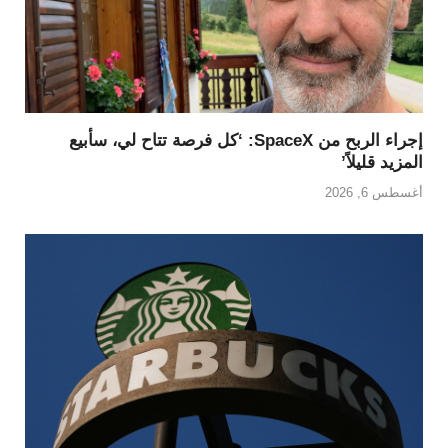
إجراء الربح من SpaceX: ‘كل فرصة تتاح لي، سأبيع
المزيد قليلاً’
أغسطس 6, 2026