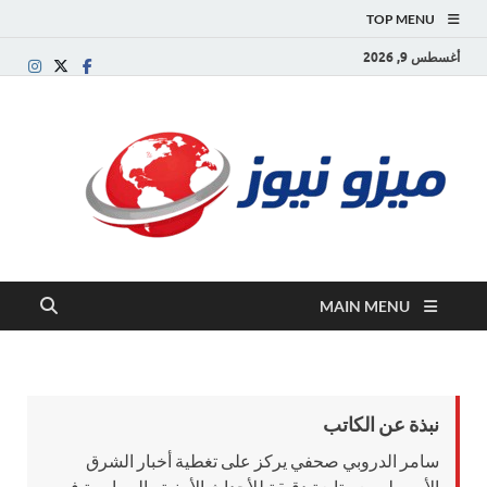
TOP MENU
أغسطس 9, 2026
ميز
بوابة
إخبارية
نيوز
عربية تقد
الأخبار
العاجلة
والتقارير
السياسية
MAIN MENU
والاقتصاد
نبذة عن الكاتب
سامر الدروبي صحفي يركز على تغطية أخبار الشرق
الأوسط، مع متابعة دقيقة للأحداث الأمنية والسياسية في