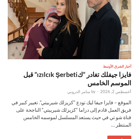
أخبار الشرق الأوسط
فايزا جيفلك تغادر “كızılcık Şerbeti” قبل
الموسم الخامس
أغسطس 2, 2026
-
by
سامر الدروبي
الموقع – فايزا جيفا ليك تودع “كزيزلك شيربيتي”. تغيير كبير في
فريق العمل قادم إلى دراما “كزيزلك شيربيتي” الناجحة على
قناة شو تي في حيث يستعد المسلسل لموسمه الخامس
المنتظر …