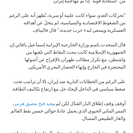
من “استجابة قوية” إذا تم مهاجمة إيران.
“تحركات العدو، سواء كانت علنية أو سرية، تُظهر أنه على الرغم
من الضغوط الاقتصادية والسياسية، لم يتخلَ عن أهدافه
العسكرية ويسعى لبدء حرب جديدة،” قال قاليباف.
قال المتحدث باسم وزارة الخارجية الإيرانية إسماعيل باقائي إن
الجمهورية الإسلامية كانت تبحث النقاط التي تلقتها من
واشنطن، مع تكرار مطالب طهران بالإفراج عن أصولها
المحتجزة في الخارج وإنهاء الحصار البحري الأمريكي.
على الرغم من الخطابات النارية ضد إيران، إلا أن ترامب تحت
ضغط سياسي في الداخل لإيجاد حل مع ارتفاع تكاليف الطاقة.
أوقف وقف إطلاق النار القتال لكن لم ي
يعيد فتح مضيق هرمز
،
الممر المائي الحيوي الذي يحمل عادةً حوالي خمس نفط العالم
والغاز الطبيعي المسال.
لا يزال مستقبل هرمز نقطة رئيسية في المفاوضات، مع تزايد