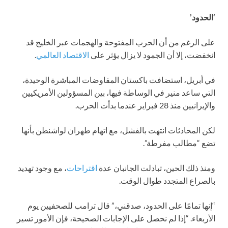
‘الحدود’
على الرغم من أن الحرب المفتوحة والهجمات عبر الخليج قد
انخفضت، إلا أن الجمود لا يزال يؤثر على
الاقتصاد العالمي
.
في أبريل، استضافت باكستان المفاوضات المباشرة الوحيدة،
التي ساعد منير في الوساطة فيها، بين المسؤولين الأمريكيين
والإيرانيين منذ 28 فبراير عندما بدأت الحرب.
لكن المحادثات انتهت بالفشل، مع اتهام طهران لواشنطن بأنها
تضع “مطالب مفرطة”.
ومنذ ذلك الحين، تبادلت الجانبان عدة
اقتراحات
، مع وجود تهديد
بالصراع المتجدد طوال الوقت.
“إنها تمامًا على الحدود، صدقني،” قال ترامب للصحفيين يوم
الأربعاء. “إذا لم نحصل على الإجابات الصحيحة، فإن الأمور تسير