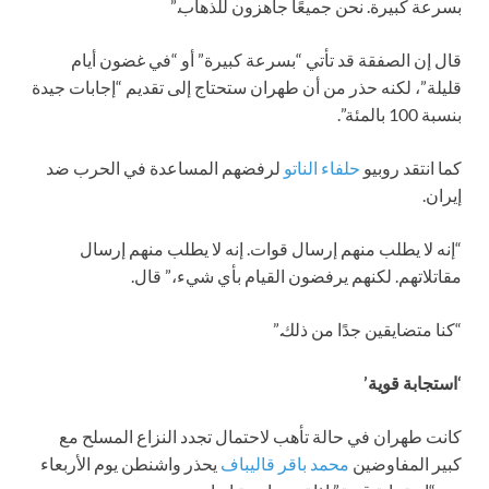
بسرعة كبيرة. نحن جميعًا جاهزون للذهاب.”
قال إن الصفقة قد تأتي “بسرعة كبيرة” أو “في غضون أيام
قليلة”، لكنه حذر من أن طهران ستحتاج إلى تقديم “إجابات جيدة
بنسبة 100 بالمئة”.
كما انتقد روبيو
حلفاء الناتو
لرفضهم المساعدة في الحرب ضد
إيران.
“إنه لا يطلب منهم إرسال قوات. إنه لا يطلب منهم إرسال
مقاتلاتهم. لكنهم يرفضون القيام بأي شيء،” قال.
“كنا متضايقين جدًا من ذلك.”
‘استجابة قوية’
كانت طهران في حالة تأهب لاحتمال تجدد النزاع المسلح مع
كبير المفاوضين
محمد باقر قاليباف
يحذر واشنطن يوم الأربعاء