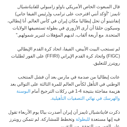
قال المبعوث الخاص الأمريكي باولو زامبولي لل
فاينانشيال
تايمز
: “أؤكد أنني اقترحت على ترامب و(رئيس الفيفا جاني)
إنفانتينو أن تحل إيطاليا مكان إيران في كأس العالم. أنا إيطالي،
وسيكون حلمًا أن أرى الأزوري في بطولة تستضيفها الولايات
المتحدة. مع أربعة ألقاب، لديهم المؤهلات لتبرير شمولهم.”
لم تستجب البيت الأبيض، الفيفا، اتحاد كرة القدم الإيطالي
(FIGC) واتحاد كرة القدم الإيراني (FFIRI) على الفور لطلبات
رويترز
للتعليق.
عانت إيطاليا من صدمة في مارس بعد أن فشل المنتخب
الوطني في التأهل لكأس العالم للمرة الثالثة على التوالي بعد
هزيمة مفاجئة بنتيجة 4-1 في ركلات الترجيح أمام
البوسنة
والهرسك في نهائي التصفيات التأهيلية
.
ذكرت
فاينانشيال تايمز
أن إيران أصدرت بيانًا يوم الأربعاء تقول
فيه إنها مستعدة
للبطولة
وتخطط للمشاركة. لم تتمكن رويترز
على الفور من التحقق من التقرير.