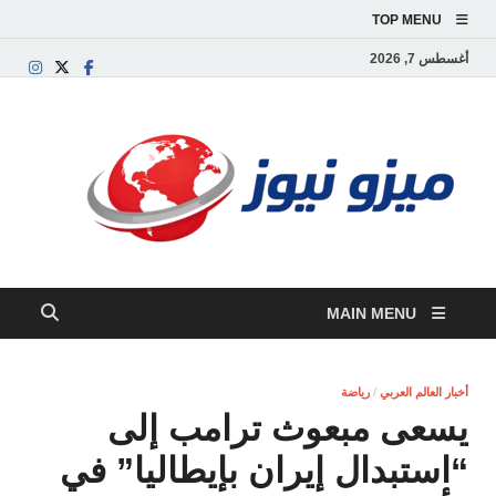
TOP MENU
أغسطس 7, 2026
ميز
بوابة
إخبارية
نيوز
عربية تق
الأخبار
العاجلة
والتقارير
السياسية
MAIN MENU
والاقتصاد
أخبار العالم العربي
/
رياضة
يسعى مبعوث ترامب إلى
“استبدال إيران بإيطاليا” في