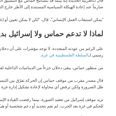
قال لـ
العربية الجديدة
إنه بينما قد تتسامح حماس مع التنسيق الع
صارماً عند إعادة الهيكلة السياسية المستندة إلى الأطر خارج ال
“يمكن استيعاب العمل الإنساني”، قال، “لكن لا يمكن تعيين أو إ
لماذا لا تدعم حماس ولا إسرائيل بديل
على الرغم من عودته المتجددة، لا توجد مؤشرات على أن دحلان
رسمي لـ
السلطة الفلسطينية في غزة
.
من منظور حماس، يبقى دحلان جزءاً من الديناميات الداخلية لفتح ب
قال مصدر مقرب من موقف حماس إن الحركة تفرّق بين التنسيق 
ظل الضرورة ولكن ترفض أي محاولة لإعادة تشكيل إدارة غزة من
تزيد موقف إسرائيل من تعقيد الصورة. بينما رفضت القيادة الإسرا
للحكم في غزة بعد الحرب، لم تقم بتحديد أو دعم شخصية أو هيك