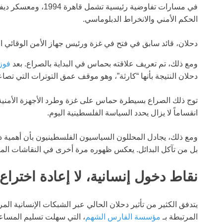
في مسارات تفاوضية رئيس
الحكم الأمني والانخراط الدبلوماسي.
دحلان، قائد سابق في فتح في غزة ورئيس جهاز الأمن الوقائي ا
ومع ذلك، تم تعريف علاقته بحماس في البداية بالصراع. بعد
فوز 
دحلان النتيجة بأنها “كارثة”، وهو موقف عمق التوترات التي تصاعد
توج ذلك الصراع بسيطرة حماس على غزة وطرد الأجهزة الأمنية 
انقساماً لا يزال يحدد السياسة الفلسطينية اليوم.
ومع ذلك، يجادل المحللون السياسيون الفلسطينيون بأن أهمية دح
بل من تآكل البدائل. يعكس ظهوره مرة أخرى في النقاشات المتعل
نقاط دخول إنسانية، لا إعادة اختراع
يتدفق الكثير من تأثير دحلان الحالي عبر الشبكات الإنسانية الم
المرتبطة بـ
مؤسسة الفارس الشهم
، التي سهلت تسليم المساع