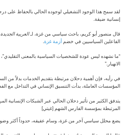
لقد سمح هذا الوجود التشغيلي لوجوده الحالي بالحفاظ على در
إنسانية ضيقة.
قال منصور أبو كريم، باحث سياسي من غزة، لـ
العربية الجديدة
إ
الفاعلين السياسيين في خضم
أزمة غزة
.
“ما نشهده ليس عودة للشخصيات السياسية بالمعنى التقليدي”، 
الانهيار.”
في رأيه، فإن أهمية دحلان مرتبطة بتقديم الخدمات بدلاً من الس
المؤسسات العاملة، بدأت التنسيق الإنساني في التداخل مع الف
يتدفق الكثير من تأثير دحلان الحالي عبر الشبكات الإنسانية الم
المرتبطة بمؤسسة الفارس الشهم [غيتي]
يضع محلل سياسي آخر من غزة، وسام عفيفه، حدوداً أكثر وضوحا