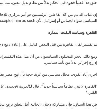
خلق هذا فعلياً فجوة في الحكم بدلاً من نظام بديل معين، مما 
إن غياب الدعم من كلا الفاعلين الرئيسيين هو أمر مركزي للإجابة
السياسي سواء لحماس أو إسرائيل، لأن neither has formally accepted him as such.
القاهرة وسياسة التفتت المدارة
تم تفسير لقاء القاهرة من قبل البعض كدليل على إعادة دمج دحل
ومع ذلك، يحذر المحللون السياسيون من أن مثل هذه التفسيرات ت
إدراج إجرائي بدلاً من تأييد سياسي.
اجرى أياد القرى، محلل سياسي من غزة، حجة بأن نهج مصر يعكس 
“القاهرة لا تبني نظاماً سياسياً جديداً”، قال لـ
العربية الجديدة
، “ب
الكلي.”
في هذا السياق، فإن مشاركة دحلان الحالية أقل يتعلق برفع بد