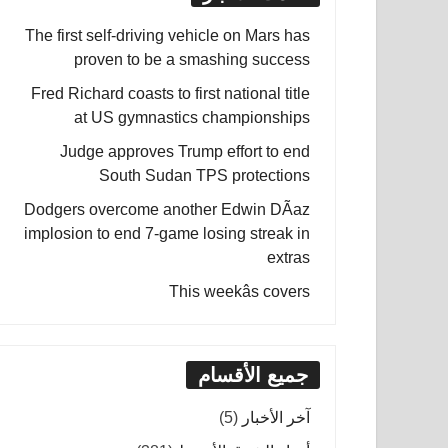
The first self-driving vehicle on Mars has
proven to be a smashing success
Fred Richard coasts to first national title
at US gymnastics championships
Judge approves Trump effort to end
South Sudan TPS protections
Dodgers overcome another Edwin DÃ­az
implosion to end 7-game losing streak in
extras
This weekâs covers
جميع الأقسام
آخر الأخبار
(5)