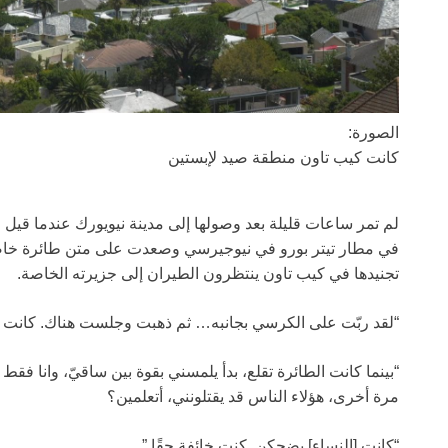
الصورة:
كانت كيب تاون منطقة صيد لإبستين
لم تمر ساعات قليلة بعد وصولها إلى مدينة نيويورك عندما قيل ل
في مطار تيتر بورو في نيوجيرسي وصعدت على متن طائرة خاصة 
تجنيدها في كيب تاون ينتظرون الطيران إلى جزيرته الخاصة.
“لقد ربّت على الكرسي بجانبه… ثم ذهبت وجلست هناك. كانت 
“بينما كانت الطائرة تقلع، بدأ يلمسني بقوة بين ساقيّ، وانا فق
مرة أخرى، هؤلاء الناس قد يقتلونني، أتعلمين؟
“كانت [النساء] يضحكن. كنت خائفة حقًا.”