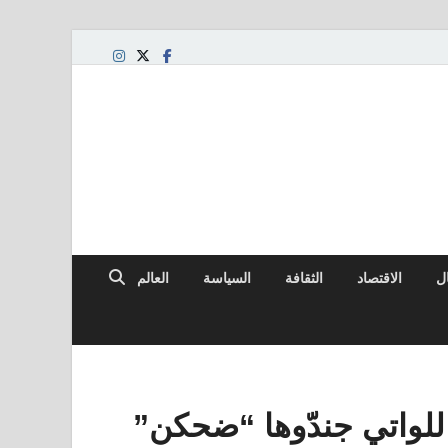
ال
الاقتصاد
الثقافة
السياسة
العالم
اللواتي جندّوها “ضحكن”