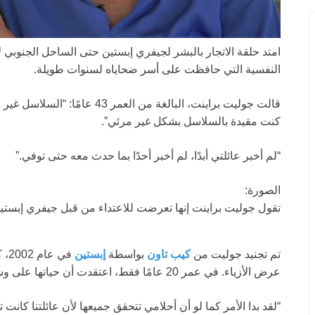
امتد حلقة الاتجار بالبشر لجيفري إبستين حتى الساحل الجنوبي ل
النفسية التي حافظت على أسر ضحاياه لسنوات طويلة.
قالت جوليت براينت، البالغة من ال
كنت مقيدة بالسلاسل بشكل غير مرئي”.
“لم أخبر عائلتي أبدًا، لم أخبر أحدًا بما حدث معه حتى توفي.”
الصورة:
تقول جوليت براينت إنها تعرضت للاعتداء من قبل جيفري إبستين في
تم تجنيد جوليت من
كيب تاون
بواسطة
إبستين
في 
عرض الأزياء. في عمر 20 عامًا فقط، اعتقدت أن حياتها على وشك التغيير إلى الأفضل.
“لقد بدا الأمر كما لو أن أحلامي تتحقق جميعها لأن عائلتنا كان