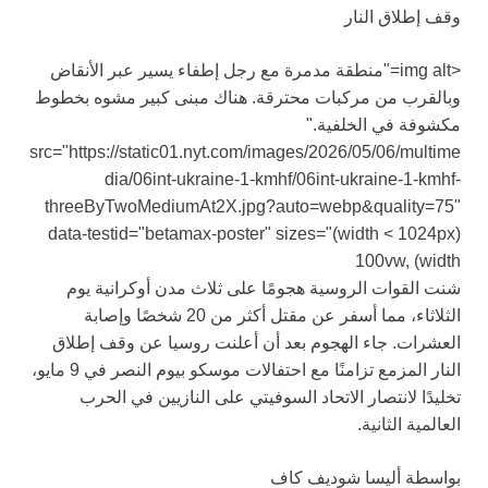
وقف إطلاق النار
<img alt="منطقة مدمرة مع رجل إطفاء يسير عبر الأنقاض
وبالقرب من مركبات محترقة. هناك مبنى كبير مشوه بخطوط
مكشوفة في الخلفية."
src="https://static01.nyt.com/images/2026/05/06/multime
dia/06int-ukraine-1-kmhf/06int-ukraine-1-kmhf-
threeByTwoMediumAt2X.jpg?auto=webp&quality=75"
data-testid="betamax-poster" sizes="(width < 1024px)
100vw, (width
شنت القوات الروسية هجومًا على ثلاث مدن أوكرانية يوم
الثلاثاء، مما أسفر عن مقتل أكثر من 20 شخصًا وإصابة
العشرات. جاء الهجوم بعد أن أعلنت روسيا عن وقف إطلاق
النار المزمع تزامنًا مع احتفالات موسكو بيوم النصر في 9 مايو،
تخليدًا لانتصار الاتحاد السوفيتي على النازيين في الحرب
العالمية الثانية.
بواسطة أليسا شوديف كاف