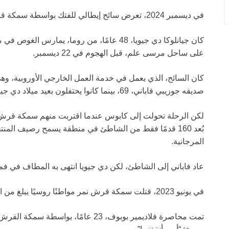
في ديسمبر 2024، تعرض سائح إيطالي للفتك بواسطة سمكة قرش نمر قبالة سواحل مصر أمام زوجته helpless.
كان جيانلوكا دي جيويا، 48 عامًا، من روما، يما
على ساحل مرسى علم، قبل الهجوم في 22 ديسمبر.
كان السائح، الذي يعمل في خدمة العمل الخارجي الأوروبية، وهي 
صديقه جوزيبي فاباني، 69، بينما كانوا يحتفلون بعيد ميلاد دي جيويا الأخير.
لكن الرحلة تحولت إلى كابوس عندما اقتربت منهم سمكة قرش نم
بُعد 160 قدمًا فقط من الشاطئ في منطقة يسمح رصيف المن
المرجانية.
عاد فاباني إلى الشاطئ، لكن دي جيويا انتهى به المطاف في فم ا
في يونيو 2023، قتلت سمكة قرش نمر مواطنًا روسيًا يبلغ من العمر 23 عامًا في الغردقة.
تمت محاصرة فلاديمير بوبوف، 23 عامًا، 