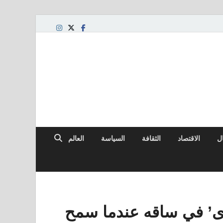
ال
الاقتصاد
الثقافة
السياسة
العالم
ى’ في ساقه عندما سمح