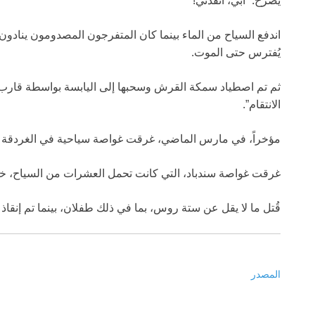
يصرخ: “أبي، أنقذني!”
اندفع السياح من الماء بينما كان المتفرجون المصدومون ينادون
يُفترس حتى الموت.
ثم تم اصطياد سمكة القرش وسحبها إلى اليابسة بواسطة قارب
الانتقام”.
مؤخراً، في مارس الماضي، غرقت غواصة سياحية في الغردقة 
غرقت غواصة سندباد، التي كانت تحمل العشرات من السياح، خلا
قُتل ما لا يقل عن ستة روس، بما في ذلك طفلان، بينما تم إنقاذ 39 شخصًا، تعرض تسعة منهم لإصابات.
المصدر