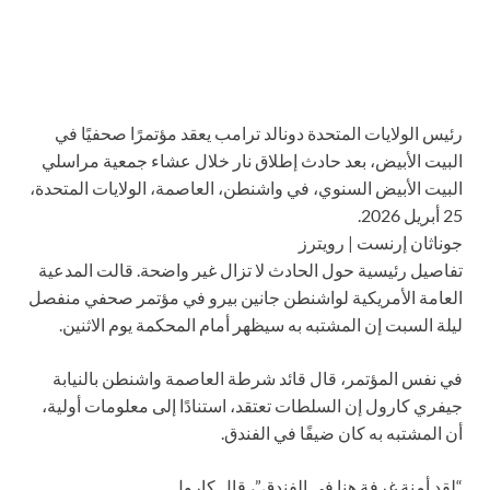
رئيس الولايات المتحدة دونالد ترامب يعقد مؤتمرًا صحفيًا في
البيت الأبيض، بعد حادث إطلاق نار خلال عشاء جمعية مراسلي
البيت الأبيض السنوي، في واشنطن، العاصمة، الولايات المتحدة،
25 أبريل 2026.
جوناثان إرنست | رويترز
تفاصيل رئيسية حول الحادث لا تزال غير واضحة. قالت المدعية
العامة الأمريكية لواشنطن جانين بيرو في مؤتمر صحفي منفصل
ليلة السبت إن المشتبه به سيظهر أمام المحكمة يوم الاثنين.
في نفس المؤتمر، قال قائد شرطة العاصمة واشنطن بالنيابة
جيفري كارول إن السلطات تعتقد، استنادًا إلى معلومات أولية،
أن المشتبه به كان ضيفًا في الفندق.
“لقد أمنة غرفة هنا في الفندق”، قال كارول.