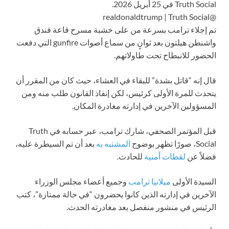
Truth Social في 25 أبريل 2026.
@realdonaldtrump | Truth Social
تم إجلاء ترامب بسرعة من على خشبة مسرح قاعة فندق
واشنطن هيلتون بعد ثوانٍ من سماع أصوات gunfire التي دفعت
الحضور للانبطاح تحت طاولاتهم.
قال إنه “قاتل بشدة” للبقاء في العشاء، حيث كان من المقرر أن
يتحدث للمرة الأولى كرئيس، لكن إنفاذ القانون طلب منه ومن
المسؤولين الآخرين في إدارته مغادرة المكان.
قبل المؤتمر الصحفي، شارك ترامب، عبر حسابه في Truth
Social، صورًا تظهر بوضوح
المشتبه به
بعد أن تم السيطرة عليه،
فضلاً عن
لقطات أمنية
للحادث.
السيدة الأولى
ميلانيا ترامب
وجميع أعضاء مجلس الوزراء
الآخرين في إدارته الذين كانوا يحضرون “في حالة ممتازة”، كتب
الرئيس في منشور منفصل بعد مغادرته الحدث.