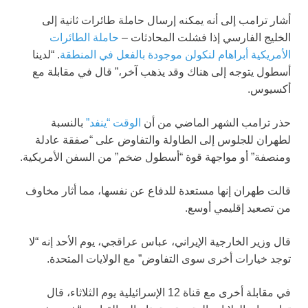
أشار ترامب إلى أنه يمكنه إرسال حاملة طائرات ثانية إلى
الخليج الفارسي إذا فشلت المحادثات –
حاملة الطائرات
الأمريكية أبراهام لنكولن موجودة بالفعل في المنطقة
. “لدينا
أسطول يتوجه إلى هناك وقد يذهب آخر،” قال في مقابلة مع
أكسيوس.
حذر ترامب الشهر الماضي من أن
الوقت “ينفد”
بالنسبة
لطهران للجلوس إلى الطاولة والتفاوض على “صفقة عادلة
ومنصفة” أو مواجهة قوة “أسطول ضخم” من السفن الأمريكية.
قالت طهران إنها مستعدة للدفاع عن نفسها، مما أثار مخاوف
من تصعيد إقليمي أوسع.
قال وزير الخارجية الإيراني، عباس عراقجي، يوم الأحد إنه “لا
توجد خيارات أخرى سوى التفاوض” مع الولايات المتحدة.
في مقابلة أخرى مع قناة 12 الإسرائيلية يوم الثلاثاء، قال