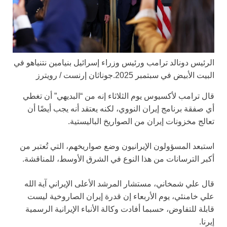
الرئيس دونالد ترامب ورئيس وزراء إسرائيل بنيامين نتنياهو في
البيت الأبيض في سبتمبر 2025.
جوناثان إرنست / رويترز
قال ترامب لأكسيوس يوم الثلاثاء إنه من “البديهي” أن تغطي
أي صفقة برنامج إيران النووي، لكنه يعتقد أنه يجب أيضًا أن
تعالج مخزونات إيران من الصواريخ الباليستية.
استبعد المسؤولون الإيرانيون وضع صواريخهم، التي تُعتبر من
أكبر الترسانات من هذا النوع في الشرق الأوسط، للمناقشة.
قال علي شمخاني، مستشار المرشد الأعلى الإيراني آية الله
علي خامنئي، يوم الأربعاء إن قدرة إيران الصاروخية ليست
قابلة للتفاوض، حسبما أفادت وكالة الأنباء الإيرانية الرسمية
إيرنا.