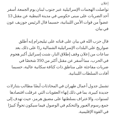
إعلان
تواصلت الهجمات الإسرائيلية عبر جنوب لبنان يوم الجمعة. أسفر
أحد الضربات على مبنى حكومي في مدينة النبطية عن مقتل 13
عضواً من قوات الأمن اللبنانية، حسبما قال الرئيس جوزيف عون
في بيان.
قال حزب الله في بيان على قناته على تيليجرام إنه أطلق
صواريخ على البلدات الإسرائيلية الشمالية ردًا على ذلك. بعد
ساعات من إعلان وقف إطلاق النار، شنت إسرائيل أكبر هجوم
في الحرب، مما أسفر عن مقتل أكثر من 350 شخصًا في
ضربات مفاجئة على مناطق ذات كثافة سكانية عالية، حسبما
أفادت السلطات اللبنانية.
تشمل جدول أعمال طهران في المحادثات أيضًا مطالب بتنازلات
جديدة كبيرة، بما في ذلك إنهاء العقوبات التي عرقلت اقتصادها
لسنوات، والاعتراف بسلطتها على مضيق هرمز، حيث تهدف إلى
جمع رسوم العبور والتحكم في الوصول فيما سيكون تحولًا كبيرًا
في القوة الإقليمية.