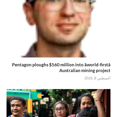
Pentagon ploughs $560 million into âworld-firstâ
Australian mining project
أغسطس 8, 2026