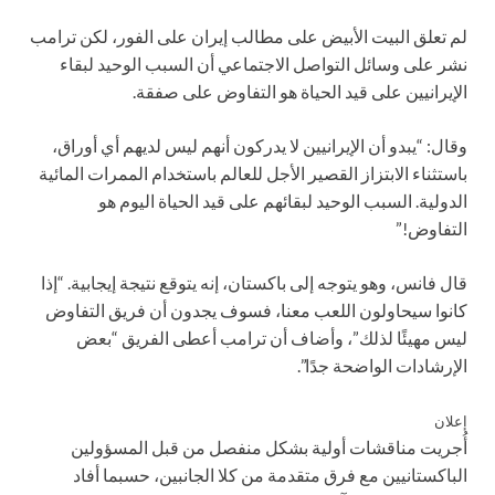
لم تعلق البيت الأبيض على مطالب إيران على الفور، لكن ترامب
نشر على وسائل التواصل الاجتماعي أن السبب الوحيد لبقاء
الإيرانيين على قيد الحياة هو التفاوض على صفقة.
وقال: “يبدو أن الإيرانيين لا يدركون أنهم ليس لديهم أي أوراق،
باستثناء الابتزاز القصير الأجل للعالم باستخدام الممرات المائية
الدولية. السبب الوحيد لبقائهم على قيد الحياة اليوم هو
التفاوض!”
قال فانس، وهو يتوجه إلى باكستان، إنه يتوقع نتيجة إيجابية. “إذا
كانوا سيحاولون اللعب معنا، فسوف يجدون أن فريق التفاوض
ليس مهيئًا لذلك”، وأضاف أن ترامب أعطى الفريق “بعض
الإرشادات الواضحة جدًا”.
إعلان
أُجريت مناقشات أولية بشكل منفصل من قبل المسؤولين
الباكستانيين مع فرق متقدمة من كلا الجانبين، حسبما أفاد