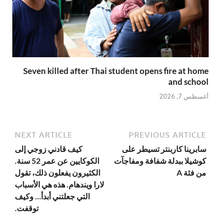
Seven killed after Thai student opens fire at home
and school
أغسطس 7, 2026
NEXT ARTICLE
PREVIOUS ARTICLE
سابرينا كاربنتر تسيطر على
كيف قادني زوجي إلى
كوشيلا ببدلة شفافة ومفاجآت
الكوكايين عن عمر 52 سنة.
من فئة A
الكثيرون يفعلون ذلك، تقول
لارا ويندهام. هذه هي الأسباب
التي جعلتني أبدأ… وكيف
توقفت.