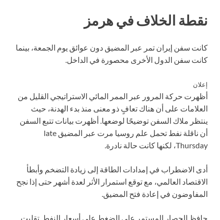
نقطة الخلاف في هرمز
كانت سفن إيران تمر عبر المضيق دون عوائق يوم الجمعة، بينما
كانت سفن الدول الأخرى محصورة في الداخل.
إعلان
أظهرت حركة المرور عبر الممر المائي الاستراتيجي القليل من
العلامات على أن هناك تعافٍ ذو معنى منذ بدء الهدنة، حيث
ينتظر ملاك السفن توضيحًا لوضعها. أظهرت بيانات تتبع السفن
أن ناقلة نفط تحمل علم روسيا مرت عبر المضيق late
Thursday، لكنها كانت حالة نادرة.
أدى الاضطراب في إمدادات الطاقة إلى زيادة التضخم وأبطأ
الاقتصاد العالمي، مع توقع استمرار الأثر لعدة أشهر حتى إذا نجح
المفاوضون في إعادة فتح المضيق.
حافظ الحصار المستمر على الضغط على أسعار النفط. تقلبت