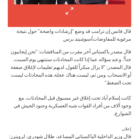
قال فانس إن ترامب قد وضع “إرشادات واضحة” حول نتيجة
مرغوبة للمفاوضات.
أسوشيتد برس
قال مصدر باكستاني آخر مقرب من المناقشات: “نحن إيجابيون
جداً”. وعند سؤاله عما إذا كانت المحادثات ستنتهي يوم السبت،
قال المصدر: “لا يزال مبكراً للقول. لديهم تعليمات لإغلاق صفقة
أو الانسحاب. ومن ثم، ليست هناك عجلة. هذه المحادثات ليست
تحت الضغط.”
كانت إسلام آباد تحت إغلاق غير مسبوق قبل المحادثات، مع
وجود آلاف من أفراد القوات شبه العسكرية وجنود الجيش في
الشوارع.
إعلان
قال وزير الداخلية الباكستاني المساعد، طلال شودري، لرويترز: