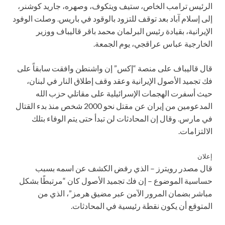
الرئيس ترامب الخاص، ستيف ويتكوف، وصهره، جاريد كوشنر،
إلى إسلام آباد بعد توقف للتزود بالوقود في باريس. وصلت الوفود
الإيرانية، بقيادة رئيس البرلمان محمد باقر قاليباف ووزير
الخارجية عباس عراقجي، يوم الجمعة.
قال قاليباف على منصة “إكس” إن واشنطن وافقت سابقاً على
فك تجميد الأصول الإيرانية وعقد وقف إطلاق النار في لبنان،
حيث أسفرت الهجمات الإسرائيلية على مقاتلي حزب الله
المدعومين من إيران عن مقتل نحو 2000 شخص منذ بدء القتال
في مارس. وقال إن المحادثات لن تبدأ حتى يتم الوفاء بتلك
الالتزامات.
إعلان
قال مصدر رويترز – الذي رفض الكشف عن اسمه بسبب
حساسية الموضوع – إن فك تجميد الأصول كان “مرتبطًا بشكل
مباشر بضمان المرور الآمن عبر مضيق هرمز”، الذي من
المتوقع أن يكون نقطة رئيسية في المحادثات.