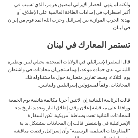
ولكنه لم ينهي الحصار الإيراني لمضيق هرمز، الذي تسبب في
أكبر اضطراب في إمدادات الطاقة العالمية على الإطلاق، أو
يهدئ الحرب الموازية بين إسرائيل وحزب الله المدعوم من إيران
في لبنان.
تستمر المعارك في لبنان
قال السفير الإسرائيلي في الولايات المتحدة، يخيلي ليتر، ونظيره
اللبناني، ندى حماده موعد، إنهما ستجريان محادثات في واشنطن
يوم الثلاثاء، وسط تقارير متضاربة حول ما ستتناوله تلك
المحادثات، وفقاً لمسؤولين إسرائيليين ولبنانيين.
قالت الرئاسة اللبنانية إن الاثنين أجريا مكالمة هاتفية يوم الجمعة
ووافقا على مناقشة إعلان وقف إطلاق النار وتحديد تاريخ بدء
للمحادثات الثنائية تحت وساطة أمريكية. لكن السفارة
الإسرائيلية في واشنطن قالت إن المحادثات ستشكل بداية
“المفاوضات السلمية الرسمية” وأن إسرائيل رفضت مناقشة