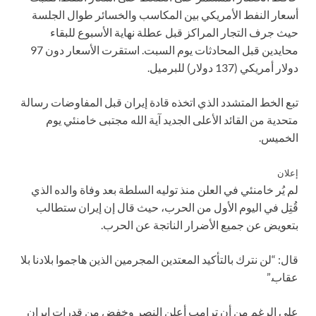
أسعار النفط الأمريكي بين المكاسب والخسائر طوال الجلسة
حيث جرف التجار المراكز قبل عطلة نهاية الأسبوع للبقاء
محايدين قبل المحادثات يوم السبت. استقرت الأسعار دون 97
دولار أمريكي (137 دولار) للبرميل.
تبع الخط المتشدد الذي اتخذه قادة إيران قبل المفاوضات رسالة
متحدية من القائد الأعلى الجديد آية الله مجتبى خامنئي يوم
الخميس.
إعلان
لم يُر خامنئي في العلن منذ توليه السلطة بعد وفاة والده الذي
قُتِل في اليوم الأول من الحرب، حيث قال إن إيران ستطالب
بتعويض عن جميع الأضرار الناتجة عن الحرب.
قال: “لن نترك بالتأكيد المعتدين المجرمين الذين هاجموا بلادنا بلا
عقاب.”
على الرغم من أن ترامب أعلن النصر وخفض من قدرات إيران