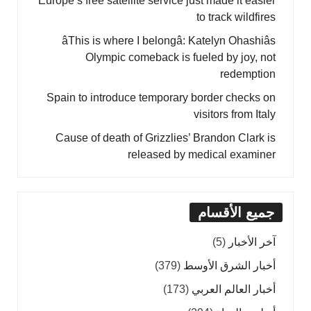
Europe’s free satellite service just made it easier
to track wildfires
âThis is where I belongâ: Katelyn Ohashiâs
Olympic comeback is fueled by joy, not
redemption
Spain to introduce temporary border checks on
visitors from Italy
Cause of death of Grizzlies’ Brandon Clark is
released by medical examiner
جميع الأقسام
آخر الأخبار
(5)
أخبار الشرق الأوسط
(379)
أخبار العالم العربي
(173)