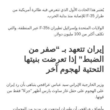
يُعتبر هذا الحادث الأول الذي تتعرض فيه طائرة أمريكية من
طراز F-35 للإصابة منذ بداية الحرب.
الولايات المتحدة وإسرائيل تطيران F-35s عبر المنطقة، والتي
تكلف أكثر من 100 مليون دولار.
إيران تتعهد بـ “صفر من
الضبط” إذا تعرضت بنيتها
التحتية لهجوم آخر
وزير الخارجية الإيراني سيد عباس عراقجي يتباهى بأن رد إيران
على الهجوم على حقل غاز ساوث بارس أظهر “جزءًا” فقط من
قوتها.
وأضاف عراقجي أن طهران امتنعت عن مزيد من الهجمات