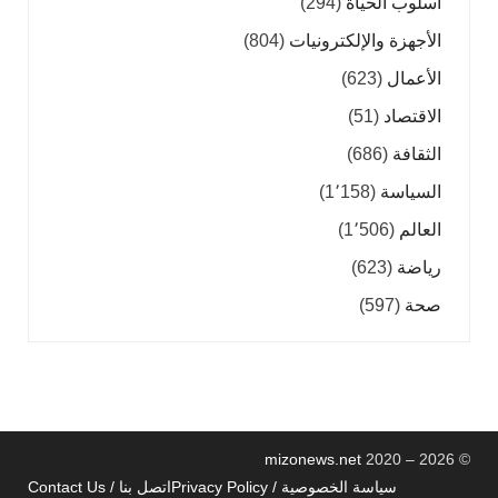
أسلوب الحياة
(294)
الأجهزة والإلكترونيات
(804)
الأعمال
(623)
الاقتصاد
(51)
الثقافة
(686)
السياسة
(1٬158)
العالم
(1٬506)
رياضة
(623)
صحة
(597)
mizonews.net
2020 – 2026
©
سياسة الخصوصية / Privacy Policy
اتصل بنا / Contact Us