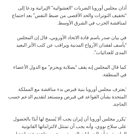
أدان مجلس أوروبا الضربات “العشوائية” الإيرانية ودعا إلى
“تخفيف التوترات والحد الأقصى من ضبط النفس” بعد اجتماع
لمناقشة الحرب في الشرق الأوسط.
في بيان صدر باسم قادة الاتحاد الأوروبي، قال إن المجلس
“يأسف لفقدان الأرواح المدنية ويراقب عن كثب الأثر البعيد
المدى للعدائيات”.
كما قال المجلس إنه يقف “بصلابة وبحزم” مع الدول الأعضاء
في المنطقة.
‘يعترف مجلس أوروبا بنية قبرص بدء مناقشة مع المملكة
المتحدة بشأن القواعد في قبرص ومستعد لتقديم الدعم حسب
الحاجة.
‘يكرر مجلس أوروبا أن إيران يجب ألا يُسمح لها أبدًا بالحصول
على سلاح نووي، وأنه يجب أن تمتثل لالتزاماتها القانونية
الملزمة بشأن الضمانات النووية بموجب معاهدة عدم انتشار