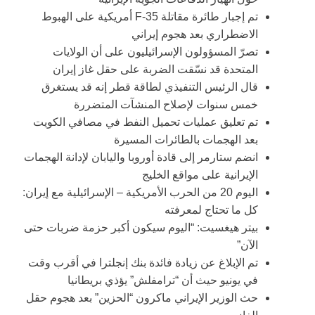
تم إجبار طائرة مقاتلة F-35 أمريكية على الهبوط
الاضطراري بعد هجوم إيراني
تصرّ المسؤولون الإسرائيليون على أن الولايات
المتحدة قد نسّقت الضربة على حقل غاز إيران
قال الرئيس التنفيذي لطاقة قطر إنه قد يستغرق
خمس سنوات لإصلاح المنشآت المتضررة
تم تعليق عمليات تحميل النفط في مصافي الكويت
بعد الهجمات بالطائرات المسيرة
انضم ستارمر إلى قادة أوروبا واليابان لإدانة الهجمات
الإيرانية على مواقع الخليج
اليوم 20 من الحرب الأمريكية – الإسرائيلية مع إيران:
كل ما تحتاج لمعرفته
بيتر هيغسيت: “اليوم سيكون أكبر حزمة ضربات حتى
الآن”
تم الإبلاغ عن زيادة فائدة بنك إنجلترا في أقرب وقت
في يونيو حيث أن “ترامفلش” يؤذي بريطانيا
حث الوزير الإيراني ماكرون “الحزين” بعد هجوم حقل