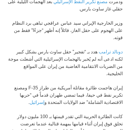
ودمرت
مصنع تكرير النفط الإسرائيلي
بعد الهجمات الليلية على
حقلي غاز ساوث بارس.
وزير الخارجية الإيراني سيد عباس عراقجي تباهى برد النظام
على الهجوم على حقل الغاز، قائلاً إنه أظهر “جزءًا” فقط من
قوته.
دونالد ترامب
هدد بـ “تفجير” حقل ساوث بارس بشكل كبير
لكنه ادعى أنه لم يُخبر بالهجمات الإسرائيلية التي أشعلت موجة
من الضربات الانتقامية الغاضبة من إيران على المواقع
الخليجية.
إيران هاجمت طائرة مقاتلة أمريكية من طراز F-35 ومصنع
تكرير نفط في حيفا، فيما تمضي طهران قدماً في “حربها
الاقتصادية الشاملة” ضد الولايات المتحدة و
إسرائيل
.
كانت الطائرة الحربية التي تقدر قيمتها بـ 100 مليون دولار
تحلق فوق إيران أثناء قيامها بمهمة قتالية عندما تعرضت