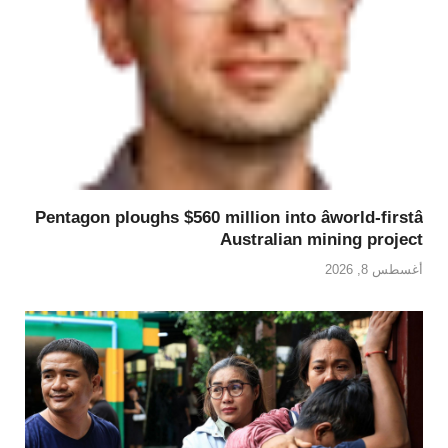
Pentagon ploughs $560 million into âworld-firstâ
Australian mining project
أغسطس 8, 2026