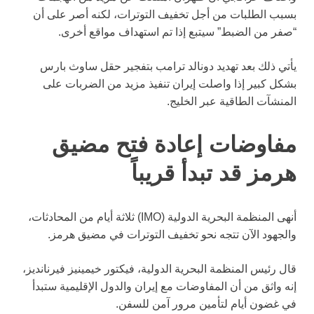
بسبب الطلبات من أجل تخفيف التوترات، لكنه أصر على أن
“صفر من الضبط” سيتبع إذا تم استهداف مواقع أخرى.
يأتي ذلك بعد تهديد دونالد ترامب بتفجير حقل ساوث بارس
بشكل كبير إذا واصلت إيران تنفيذ مزيد من الضربات على
المنشآت الطاقية عبر الخليج.
مفاوضات إعادة فتح مضيق
هرمز قد تبدأ قريباً
أنهى المنظمة البحرية الدولية (IMO) ثلاثة أيام من المحادثات،
والجهود الآن تتجه نحو تخفيف التوترات في مضيق هرمز.
قال رئيس المنظمة البحرية الدولية، فيكتور خيمينيز فيرنانديز،
إنه واثق من أن المفاوضات مع إيران والدول الإقليمية ستبدأ
في غضون أيام لتأمين مرور آمن للسفن.