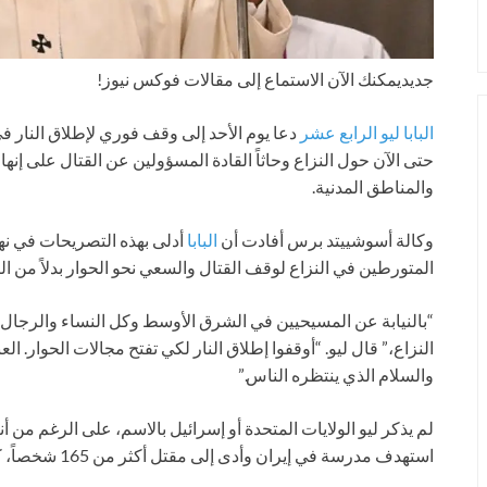
جديد
يمكنك الآن الاستماع إلى مقالات فوكس نيوز!
البابا ليو الرابع عشر
دعا يوم الأحد إلى وقف فوري لإطلاق النار ف
حتى الآن حول النزاع وحاثاً القادة المسؤولين عن القتال على إنه
والمناطق المدنية.
وكالة أسوشييتد برس أفادت أن
البابا
أدلى بهذه التصريحات في نهاي
المتورطين في النزاع لوقف القتال والسعي نحو الحوار بدلاً من 
“بالنيابة عن المسيحيين في الشرق الأوسط وكل النساء والرجال ذو
النزاع،” قال ليو. “أوقفوا إطلاق النار لكي تفتح مجالات الحوار. العن
والسلام الذي ينتظره الناس.”
لم يذكر ليو الولايات المتحدة أو إسرائيل بالاسم، على الرغم من أن
استهدف مدرسة في إيران وأدى إلى مقتل أكثر من 165 شخصاً، كثير منهم من الأطفال.