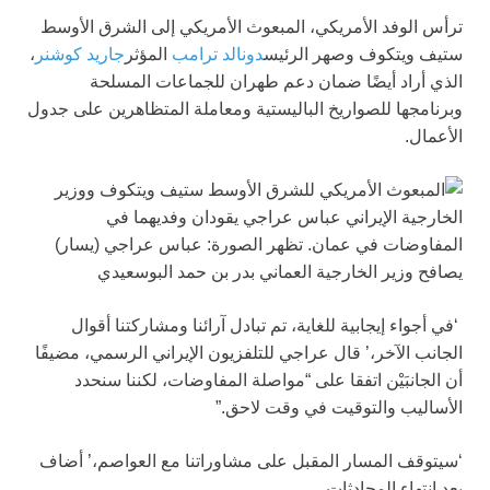
ترأس الوفد الأمريكي، المبعوث الأمريكي إلى الشرق الأوسط
ستيف ويتكوف وصهر الرئيس
دونالد ترامب
المؤثر
جاريد كوشنر
،
الذي أراد أيضًا ضمان دعم طهران للجماعات المسلحة
وبرنامجها للصواريخ الباليستية ومعاملة المتظاهرين على جدول
الأعمال.
‘في أجواء إيجابية للغاية، تم تبادل آرائنا ومشاركتنا أقوال
الجانب الآخر،’ قال عراجي للتلفزيون الإيراني الرسمي، مضيفًا
أن الجانبَيْن اتفقا على “مواصلة المفاوضات، لكننا سنحدد
الأساليب والتوقيت في وقت لاحق.”
‘سيتوقف المسار المقبل على مشاوراتنا مع العواصم،’ أضاف
بعد انتهاء المحادثات.