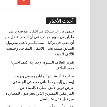
أحدث الأخبار
جيمي كاراغر يشكك في انتقال مو صلاح إلى
طرابزون سبور حيث يدعي أن النجم أفضل من
أن يلعب في تركيا – بينما يكسر لاعب ليفربول
السابق صمته بشأن الانتقال المفاجئ وجمعت
الآلاف لتحيته
تقرير الغلاف النشرة الإخبارية: كيف اخترنا
صور الغلاف
مراجعة “ذا شاردز”: رايان ميرفي وبريت
إيستون إليس هما ثنائي صنع في الجنة في
عرض هولو الأنيق المليء بالدماء عن
المراهقين المميزين الذين يتعرضون للمطاردة
من قبل قاتل متسلسل.
11 مدنياً مصاباً في هجوم الحوثيين على نجران