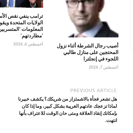
ترامب ينفي نقص الأ
الولايات المتحدة ويقو
المعلومات ‘المتسربين’
‘مطاردتهم’
أغسطس 6, 2026
أصيب رجال الشرطة أثناء نزول
المحتجين على منازل طالبي
اللجوء في إنجلترا
أغسطس 7, 2026
PREVIOUS ARTICLE
هل تشعر فجأة بالاشمئزاز من شريكك؟ يكشف خبيرنا
لماذا تزعجك عادتهم الغريبة بشكل كبير، وما إذا كان
بإمكانك إنقاذ العلاقة ومتى حان الوقت للاعتراف بأنها
انتهت.