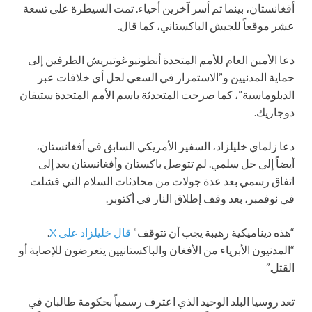
أفغانستان، بينما تم أسر آخرين أحياء. تمت السيطرة على تسعة
عشر موقعاً للجيش الباكستاني، كما قال.
دعا الأمين العام للأمم المتحدة أنطونيو غوتيريش الطرفين إلى
حماية المدنيين و”الاستمرار في السعي لحل أي خلافات عبر
الدبلوماسية”، كما صرحت المتحدثة باسم الأمم المتحدة ستيفان
دوجاريك.
دعا زلماي خليلزاد، السفير الأمريكي السابق في أفغانستان،
أيضاً إلى حل سلمي. لم تتوصل باكستان وأفغانستان بعد إلى
اتفاق رسمي بعد عدة جولات من محادثات السلام التي فشلت
في نوفمبر، بعد وقف إطلاق النار في أكتوبر.
“هذه ديناميكية رهيبة يجب أن تتوقف”
قال خليلزاد على X
.
“المدنيون الأبرياء من الأفغان والباكستانيين يتعرضون للإصابة أو
القتل.”
تعد روسيا البلد الوحيد الذي اعترف رسمياً بحكومة طالبان في