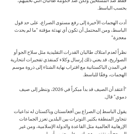
فقط ضد المسلحين ولكن ضد حكومة طالبان التي تحميهم،
بحسب الباسط.
أدت الهجمات الأخيرة إلى رفع مستوى الصراع، على حد قول
الباسط، ومن المحتمل أن تكون أي تهدئة مؤقتة “ما لم يحدث
معجزة.”
نظراً لعدم امتلاك طالبان القدرات التقليدية مثل سلاح الجو أو
الصواريخ، قد يعني ذلك إرسال وكلاء كمنفذي تفجيرات انتحارية
في المدن الباكستانية مع اقتراب نهاية الشتاء إلى ذروة موسم
الهجمات، وفقًا للباسط.
“أعتقد أن الصيف قد بدأ مبكراً في 2026، وننظر إلى صيف
دموي” قال.
يقول الباسط إن الصراع بين أفغانستان وباكستان له تداعيات
تتجاوز المنطقة بكثير. التوترات بين البلدين تعزز الجماعات
الإرهابية العالمية مثل القاعدة والدولة الإسلامية، ومن غير
المرجح أن تقتصر هجماتهم على جنوب آسيا.