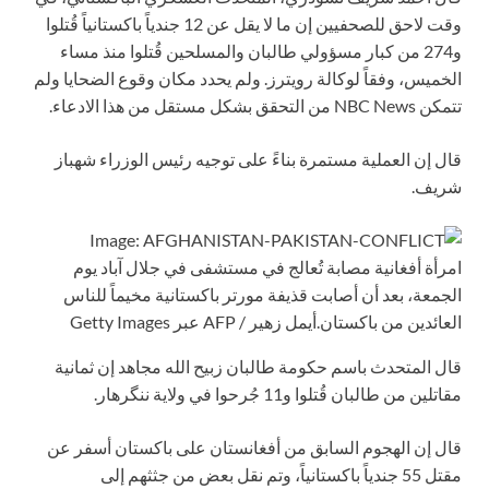
وقت لاحق للصحفيين إن ما لا يقل عن 12 جندياً باكستانياً قُتلوا
و274 من كبار مسؤولي طالبان والمسلحين قُتلوا منذ مساء
الخميس، وفقاً لوكالة رويترز. ولم يحدد مكان وقوع الضحايا ولم
تتمكن NBC News من التحقق بشكل مستقل من هذا الادعاء.
قال إن العملية مستمرة بناءً على توجيه رئيس الوزراء شهباز
شريف.
امرأة أفغانية مصابة تُعالج في مستشفى في جلال آباد يوم
الجمعة، بعد أن أصابت قذيفة مورتر باكستانية مخيماً للناس
العائدين من باكستان.
أيمل زهير / AFP عبر Getty Images
قال المتحدث باسم حكومة طالبان زبيح الله مجاهد إن ثمانية
مقاتلين من طالبان قُتلوا و11 جُرحوا في ولاية ننگرهار.
قال إن الهجوم السابق من أفغانستان على باكستان أسفر عن
مقتل 55 جندياً باكستانياً، وتم نقل بعض من جثثهم إلى