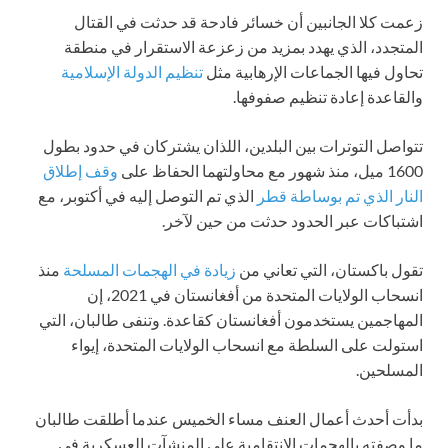
زعمت كلا الجانبين أن خسائر فادحة قد حدثت في القتال
المتجدد، الذي يهدد بمزيد من زعزعة الاستقرار في منطقة
تحاول فيها الجماعات الإرهابية مثل
تنظيم الدولة الإسلامية
والقاعدة إعادة تنظيم صفوفها.
تتواصل التوترات بين البلدين، اللذان يشتركان في حدود بطول
1600 ميل، منذ شهور مع محاولتهما الحفاظ على
وقف إطلاق
النار الذي تم بوساطة قطر
الذي تم التوصل إليه في أكتوبر، مع
اشتباكات عبر الحدود حدثت من حين لآخر.
تقول باكستان، التي تعاني من
زيادة في الهجمات المسلحة
منذ
انسحاب الولايات المتحدة من أفغانستان في 2021، إن
المهاجمين يستخدمون أفغانستان كقاعدة. وتنفى طالبان، التي
استولت على السلطة مع انسحاب الولايات المتحدة، إيواء
المسلحين.
بدأت أحدث أعمال العنف مساء الخميس عندما أطلقت طالبان
ما وصفته بالهجمات الانتقامية على المنشآت العسكرية في