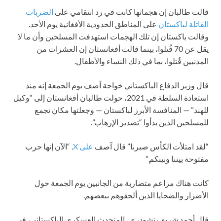
قالت طالبان إن هجماتها كانت في رد انتقامي على
الضربات
القاتلة لباكستان
على المناطق الحدودية الأفغانية يوم الأحد.
وقالت باكستان إن تلك الهجمات استهدفت المسلحين وأن ما لا
يقل عن 70 قُتلوا، بينما قالت أفغانستان إن العشرات من
المدنيين قُتلوا، بما في ذلك النساء والأطفال.
قال وزير الدفاع الباكستاني خواجة آصف يوم الجمعة إنه منذ
استعادة السلطة في 2021، حولت طالبان أفغانستان إلى “وكيل
للهند” — المنافسة الأبرز لباكستان — وجعلتها مكان تجمع
للمسلحين الذين بدأوا “تصدير الإرهاب”.
“لقد امتلأت الكأس صبرنا” قال آصف
على X
. “الآن إنها حرب
مفتوحة بيننا وبينكم.”
كانت هناك مزاعم متضاربة من الجانبين يوم الجمعة حول
الأضرار والضحايا الذين ألحقوهم ببعضهم.
قال أحمد شريف تشودري، المتحدث العسكري الباكستاني، في