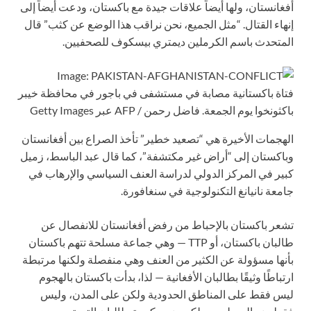
أفغانستان، ولها أيضاً علاقات جيدة مع باكستان، ودعت أيضاً إلى
إنهاء القتال. “مثل الجميع، نحن نراقب هذا الوضع عن كثب” قال
المتحدث باسم الكرملين ديمتري بيسكوف للصحفيين.
فتاة باكستانية مصابة في مستشفى في باجور في محافظة خيبر
باكثونخوا يوم الجمعة.
فاضل رحمن / AFP عبر Getty Images
الهجمات الأخيرة هي “تصعيد خطير” تأخذ الصراع بين أفغانستان
وباكستان إلى “أراض غير مكتشفة”، كما قال عبد الباسط، زميل
كبير في المركز الدولي لدراسة العنف السياسي والإرهاب في
جامعة نانيانغ التكنولوجية في سنغافورة.
تشعر باكستان بالإحباط من رفض أفغانستان للانفصال عن
طالبان باكستان، أو TTP — وهي جماعة مسلحة تتهم باكستان
بأنها مسؤولة عن الكثير من العنف وهي منفصلة ولكنها مرتبطة
ارتباطًا وثيقًا بطالبان الأفغانية — لذا، بدأت باكستان بالهجوم
ليس فقط على المناطق الحدودية ولكن على المدن، وليس