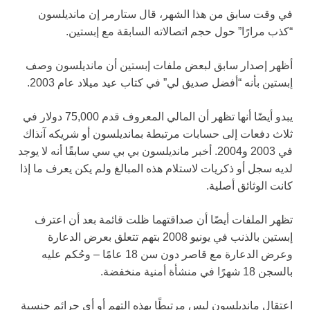
في وقت سابق من هذا الشهر، قال ستارمر إن مانديلسون
“كذب مرارًا” حول حجم اتصالاته السابقة مع إبستين.
أظهر إصدار سابق لبعض ملفات إبستين أن مانديلسون وصف
إبستين بأنه “أفضل صديق لي” في كتاب عيد ميلاد عام 2003.
يبدو أيضًا أنها تظهر أن المالي المعروف قدم 75,000 دولار في
ثلاث دفعات إلى حسابات مرتبطة بمانديلسون أو شريكه آنذاك
في 2003 و2004. أخبر مانديلسون بي بي سي سابقًا أنه لا يوجد
لديه سجل أو ذكريات لاستلام هذه المبالغ ولم يكن يعرف ما إذا
كانت الوثائق أصلية.
تظهر الملفات أيضًا أن صداقتهما ظلت قائمة بعد أن اعترف
إبستين بالذنب في يونيو 2008 بتهم تتعلق بعرض الدعارة
وعرض الدعارة مع قاصر دون سن 18 عامًا – وحُكم عليه
بالسجن 18 شهرًا في منشأة أمنية منخفضة.
اعتقال مانديلسون ليس مرتبطًا بهذه التهم أو أي جرائم جنسية