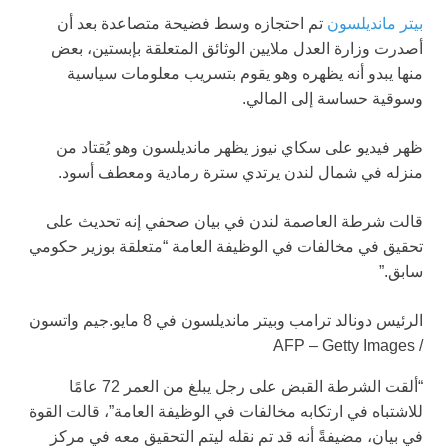
بيتر مانديلسون
تم احتجازه وسط فضيحة متصاعدة بعد أن
أصدرت وزارة العدل ملايين الوثائق المتعلقة بإبستين، بعض
منها يبدو أنه يظهره وهو يقوم بتسريب معلومات سياسية
وسوقية حساسة إلى المالي.
ظهر فيديو على سكاي نيوز يظهر مانديلسون وهو يُقتاد من
منزله في شمال لندن يرتدي سترة رمادية ومعطف أسود.
قالت شرطة العاصمة لندن في بيان صحفي إنه تحديث على
تحقيق في مخالفات في الوظيفة العامة “متعلقة بوزير حكومي
سابق.”
الرئيس دونالد ترامب وبيتر مانديلسون في 8 مايو.
جيم واتسون
/ AFP – Getty Images
“ألقت الشرطة القبض على رجل يبلغ من العمر 72 عامًا
للاشتباه في ارتكابه مخالفات في الوظيفة العامة”، قالت القوة
في بيان، مضيفةً أنه قد تم نقله ليتم التحقيق معه في مركز