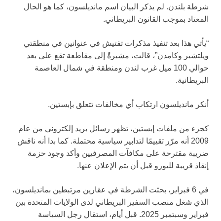
شرطة بلندن. لم يذكر البيان اسم مانديلسون، كما هو الحال
المعتاد بموجب القانون البريطاني.
“يأتي هذا بعد تنفيذ مذكرات تفتيش في عنوانين في منطقتي
ويلتشير وكامدن”، قالت، مشيرةً إلى مقاطعة تقع على بعد
حوالي 100 ميل غرب لندن ومنطقة في شمال العاصمة
البريطانية.
أنكر مانديلسون ارتكاب أي مخالفات تتعلق بإبستين.
كجزء من ملفات إبستين، تظهر رسائل بريد إلكتروني من عام
2009 أنه مرّر تقييمًا لتدابير سياسية محتملة. كما بدا أنه ناقش
ضريبة مقترحة على مكافآت المصرفيين وأكد وجود حزمة
إنقاذ قريبة لليورو قبل أن يتم الإعلان عنها.
في 6 فبراير، بحثت الشرطة في عقارين مرتبطين بمانديلسون،
الذي شغل منصب السفير البريطاني لدى الولايات المتحدة بين
فبراير وسبتمبر 2025. قبل أيام، استقال رجل السياسة