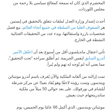
المخضرم الذي كان له سمعة كمعالج سياسي بلا رحمة من
مجلس اللوردات.
أحدث إصدار وزارة العدل لملفات تتعلق بالتحقيق في إبستين
هز
الصفوف العليا من السلطة في جميع أنحاء العالم
، مع فصل
شخصيات بارزة واستقالتها، وبدء عدد من التحقيقات الجنائية
النشطة في الخارج.
تأتي اعتقال مانديلسون أقل من أسبوع بعد أن
اعتُقل الأمير
أندرو السابق
لنفس الجريمة. ثم أُطلق سراحه “تحت التحقيق”،
مما يعني أنه لم تُوجه له تهم ولم يُبرأ.
تمت إزالته من ألقابه الملكية والآن يُعرف باسم أندرو مونتباتن
ويندسور، وتمت رؤيته لاحقًا وهو يُقاد بعيدًا عن مركز شرطة
أيلشام في نورفولك، على بعد حوالي 50 ميلاً من ملكية
ساندرينجهام حيث يعيش.
مونتباتن-ويندسور، الذي أكمل 66 عامًا يوم الخميس، يوم