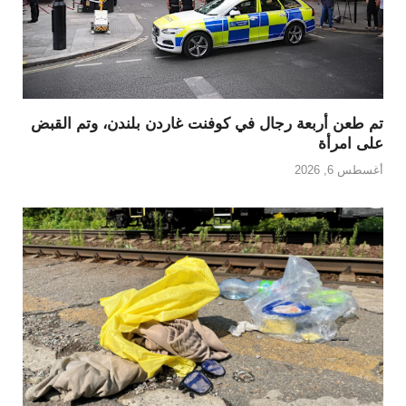
تم طعن أربعة رجال في كوفنت غاردن بلندن، وتم القبض
على امرأة
أغسطس 6, 2026