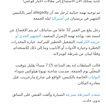
جديد
يمكنك الآن الاستماع إلى مقالات أخبار فوكس!
تم توجيه تهمة جنائية لرجل بعد أن allegedly أضر بالكنيس
الشهير في بريسبان
في أستراليا
ليلة الجمعة.
رجل يبلغ من العمر 32 عامًا من سانبانك، لم يتم الإفصاح عن
اسمه بعد، يواجه تهمة الإضرار المتعمد،
التشهير الجدي أو
جريمة الكراهية
، التشغيل الخطير للمركبة، حيازة المخدرات
الخطرة وحيازة الأدوات أو الأنابيب وما إلى ذلك للاستخدام،
وفقًا لبيان من شرطة كوينزلاند.
قالت السلطات إنه بعد الساعة 7:15 مساءً بقليل بتوقيت
المحلّي يوم الجمعة، صدمت شاحنة تويوتا هيلوكس سوداء
البوابات
الخاصة بالكنيس، الواقع في شارع مارجريت، قبل
مغادرة المكان.
تتبعت الشرطة بسرعة
السيارة وألقت القبض على السائق
بدون حادث.