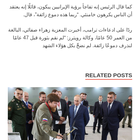
كما قال الرئيس إنه تفاجأ برؤية الإيرانيين يبكون، قائلًا إنه يعتقد
أن الناس يكرهون خامنئي. “ربما هذه دموع زائفة”، قال.
ردًا على ادعاءات ترامب، أخبرت المعزية زهراء صفائي، البالغة
من العمر 50 عامًا، وكالة رويترز: “لم نقم بثورة قبل 47 عامًا
لنذرف دموعًا زائفة. لم نضحِّ بكل هؤلاء الشهد
RELATED POSTS