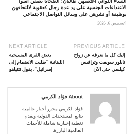
النساء اللواتي اغتصبهن طالبان: الضحايا يصفن أسوأ
الاعتداءات الجنسية على يد عدة رجال كعقوبة لالتحاقهن
بوظيفة أو نشرهن على وسائل التواصل الاجتماعي
أغسطس 6, 2026
NEXT ARTICLE
PREVIOUS ARTICLE
إليك كل ما نعرفه عن زواج
بعض القرى المسيحية
تايلور سويفت وترافيس
اللبنانية “طلبت الانضمام إلى
كيلسي حتى الآن
إسرائيل”، يقول نتنياهو
About فؤاد الكرمي
فؤاد الكرمي محرر أخبار عالمية
يتابع المستجدات الدولية ويقدم
تغطية إخبارية شاملة للأحداث
العالمية البارزة.