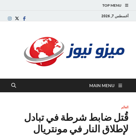
TOP MENU
أغسطس 7, 2026
ميز
بوابة
إخبارية
نيوز
عربية تقد
الأخبار
العاجلة
والتقارير
السياسية
MAIN MENU
والاقتصاد
العالم
قُتل ضابط شرطة في تبادل
لإطلاق النار في مونتريال