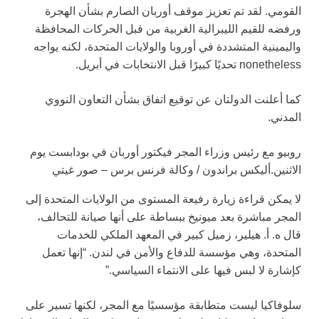
القومي. لقد تم تعزيز موقف أوربان الصارم بشأن الهجرة
ورفضه للقيم الليبرالية الغربية من قبل الحركات المحافظة
واليمينية المتشددة في أوروبا والولايات المتحدة، لكنه يواجه
nonetheless تحديًا كبيرًا قبل الانتخابات في أبريل.
كما أعلنت الدولتان عن توقيع اتفاق بشأن التعاون النووي
المدني.
روبيو مع رئيس وزراء المجر فيكتور أوربان في بودابست يوم
الاثنين.
أليكس براندون / وكالة فرنس برس – صور غيتي
لا يمكن قراءة زيارة رفيعة المستوى من الولايات المتحدة إلى
المجر مباشرة بعد ميونيخ ببساطة على أنها صيانة للتحالف،
قال ه. أ. هيلير، زميل كبير في المعهد الملكي للخدمات
المتحدة، وهي مؤسسة للدفاع والأمن في لندن. “إنها تعمل
كإشارة لا لبس فيها على الانتماء السياسي.”
سلوفاكيا ليست متطابقة مؤسسيًا مع المجر، لكنها تسير على