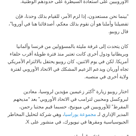
الأوروبيين على استعادة السيطرة على حدودهم الوطنية.
“بينما نحن مستعدون، إذا لزم الأمر، للقيام بذلك وحدنا، فإن
تفضيلنا وأملنا هو أن نقوم بذلك معكم، أصدقائنا هنا في أوروبا”،
قال روبيو.
كان يتحدث إلى غرفة مليئة بالمسؤولين من فرنسا وألمانيا
وبريطانيا ودول أخرى كانت تعتبر منذ فترة طويلة أقرب حلفاء
أمريكا. لكن في يوم الاثنين، كان روبيو يحتفل بالالتزام الأمريكي
تجاه أوربان ويدعم الزعيم المشكك في الاتحاد الأوروبي لفترة
ولاية أخرى في منصبه.
اختار روبيو زيارة “أكثر زعيمين مؤيدين لروسيا، معادين
لبروكسل ومحبين لترامب في الاتحاد الأوروبي” بعد “مديحهم
المفرط” للأوروبيين في ميونيخ، حسبما قيم مجتبا رحمن،
المدير الإداري لـ
مجموعة يوراسيا
، وهي شركة لتحليل المخاطر
الجيوسياسية ومقرها في نيويورك، في منشور على X.