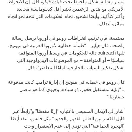
مسار مشابه بشكل ملحوظ تحت قيادة فيكو، قال. إن الانخراط
الأمريكي مع هذين الزعيمين يُعتبر أقل كدبلوماسية محايدة
وأكثر كتأكيد، وأيضًا تشجيع، تجاه الحكومات التي تتجه نحو اتجاه
مماثل، أضاف.
مجتمعة، فإن ترتيب انخراطات روبيو في أوروبا يرسل رسالة
واضحة، قال هيلير – “طمأنة خطابية لأوروبا الغربية في ميونيخ،
تليها outreach دالة للحكومات في وسط أوروبا المتوافقة
سياسيًا – أو المتوافقة – مع الموضوعات الإيديولوجية التي
تشكل تفكير السياسة الخارجية لماغا المعاصر”، قال.
قال روبيو في خطابه في ميونيخ إن إدارة ترامب كانت مدفوعة
بـ “رؤية لمستقبل فخور، ذو سيادة، وحيوي كما هو ماضي
حضارتنا.”
أشار إلى الإيمان المسيحي باعتباره “إرثًا مقدسًا” و”رابطًا غير
قابل للكسر بين العالم القديم والجديد.” مثل فانس، انتقد أيضًا
“الهجرة الجماعية” التي تؤدي إلى عدم الاستقرار وحث