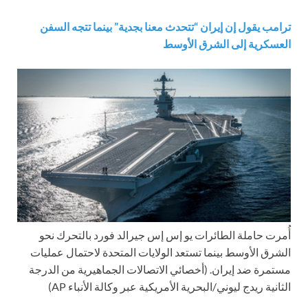
ترامب يقول إن إيران “تتحدث معنا بجدية” بينما تتجه السفن
العسكرية إلى الشرق الأوسط
أُمرت حاملة الطائرات يو إس إس جيرالد فورد بالتحرك نحو
الشرق الأوسط بينما تستعد الولايات المتحدة لاحتمال عمليات
مستمرة ضد إيران.
(أخصائي الاتصالات الجماهيرية من الدرجة
الثانية ريدج ليوني/البحرية الأمريكية عبر وكالة الأنباء AP)