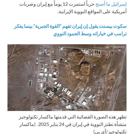
إسرائيل ما أصبح
حرباً استمرت 12 يوماً مع إيران وضربات
أمريكية على المواقع النووية الإيرانية.
سكوت بيسنت يقول إن إيران تفهم “القوة الجبرية” بينما يفكر
ترامب في خياراته وسط الجمود النووي
تظهر هذه الصورة الفضائية التي قدمتها ماكسار تكنولوجيز
منشأة نطنز النووية في إيران في 24 يناير 2025.
(ماكسار
تكنولوجيز/أي بي)