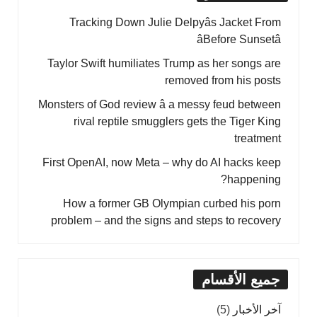
Tracking Down Julie Delpyâs Jacket From
âBefore Sunsetâ
Taylor Swift humiliates Trump as her songs are
removed from his posts
Monsters of God review â a messy feud between
rival reptile smugglers gets the Tiger King
treatment
First OpenAI, now Meta – why do AI hacks keep
happening?
How a former GB Olympian curbed his porn
problem – and the signs and steps to recovery
جميع الأقسام
آخر الأخبار
(5)