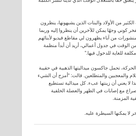
 يتعلق حقاً باستغلال الوقت الذي لدينا لنشر الكلمة
ثير من الأولاد والبنات الذين يشبهونها، ينظرون
خر كوني وجهًا يمكن للآخرين أن ينظروا إليه وربما
لمنشورات من آباء يظهرون لي مقاطع فيديو لأبنائهم
من الوقت في جدول أعمالي، أريد أن أبدأ منظمة
لفة للغاية للدخول فيها.”
ي الحركة، تحمل جاكسون ميداليتها الذهبية في حقيبة
م والمعجبين والمتطلعين. قالت: “أمزح أن الشيء
ذا لا يعني أن زينتها عبء. كل ميدالية تستطيع
راع مع إصابات في الظهر والعضلة الخلفية
ر لا يمكنها السيطرة عليه.