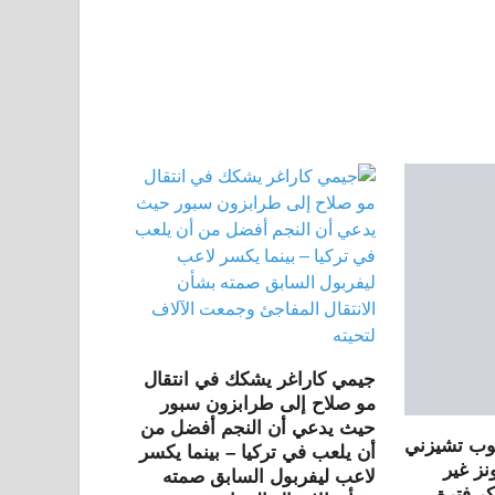
جيمي كاراغر يشكك في انتقال
مو صلاح إلى طرابزون سبور
حيث يدعي أن النجم أفضل من
 مدرب UCLA بوب تشيزني
أن يلعب في تركيا – بينما يكسر
نز غير
لاعب ليفربول السابق صمته
ر فترة