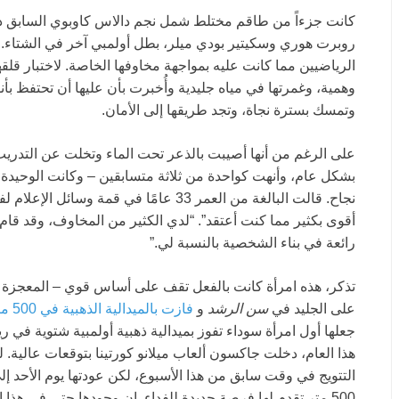
كانت جزءاً من طاقم مختلط شمل نجم دالاس كاوبوي السابق دي
روبرت هوري وسكيتير بودي ميلر، بطل أولمبي آخر في الشتاء. ل
الرياضيين مما كانت عليه بمواجهة مخاوفها الخاصة. لاختبار قل
وتمسك بسترة نجاة، وتجد طريقها إلى الأمان.
على الرغم من أنها أصيبت بالذعر تحت الماء وتخلت عن التدري
بشكل عام، وأنهت كواحدة من ثلاثة متسابقين – وكانت الوحيدة
نجاح. قالت البالغة من العمر 33 عامًا في قمة
أقوى بكثير مما كنت أعتقد”. “لدي الكثير من المخاوف، وقد قا
رائعة في بناء الشخصية بالنسبة لي.”
تذكر، هذه امرأة كانت بالفعل تقف على أساس قوي – المعجزة الري
على الجليد في
سن الرشد
و
فازت بالميدالية الذهبية في 500 متر في دورة الألعاب الأولمبية 2022 في بكين
جعلها أول امرأة سوداء تفوز بميدالية ذهبية أولمبية شتوية في 
هذا العام، دخلت جاكسون ألعاب ميلانو كورتينا بتوقعات عالية. لق
التتويج في وقت سابق من هذا الأسبوع، لكن عودتها يوم الأحد إلى
500 متر تقدم لها فرصة جديدة للفداء. إن وجودها حتى في ه