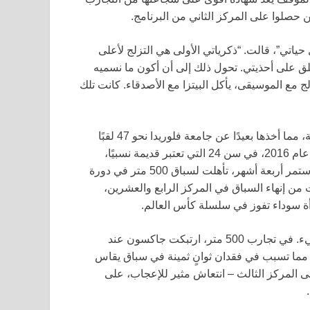
 حصلوا على المركز الثاني من البرنامج.
حياتي”، قالت. “ذكرياتي الأولى هي التزلج لأعلى
لق على أحذيتي. تحول ذلك إلى أن أكون ما نسميه
مع الموسيقى، يأكل البيتزا مع الأصدقاء. كانت تلك
تحولت هواية جاكسون في التزلج على العجلات بسرعة إلى مهنة، مما أخذها بعيدًا عن جامعة فلوريدا نحو 47 لقبًا
وظهور بارز ك”جامر” في فريق ديربي كرة القدم الأمريكية. في عام 2016، في سن 24 التي تعتبر قديمة نسبيًا،
قفزت إلى التزلج السريع دون أي خبرة سابقة. بعد دفع تدريبي استمر أربعة أشهر، تأهلت لسباق 500 متر في دورة
نغ. بعد ثلاث سنوات من إنهاء السباق في المركز الرابع والعشرين،
 سوداء تفوز في سلسلة كأس العالم.
حمل هذا الزخم نحو ألعاب بكين – ربما بسرعة كبيرة بعض الشيء. في تجارب 500 متر، ارتبكت جاكسون عند
مما تسبب في فقدان ثوانٍ ثمينة في سباق يقاس
ى المركز الثالث – انتعاش مثير للإعجاب، على