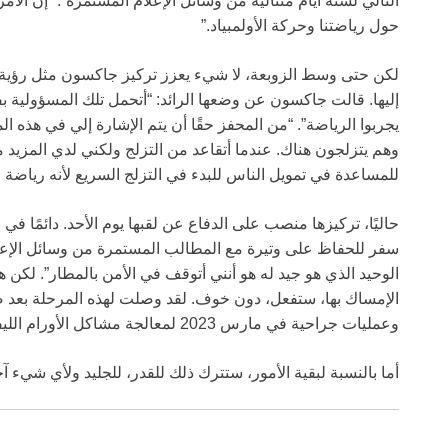
التالي لستة أيام متتالية من وسائل الإعلام المستمرة”. “إن الأمر
حول رياضتنا وحركة الأولمبياد.”
لكن حتى وسط الزوبعة، لا شيء يعزز تركيز جاكسون مثل رؤية الك
إليها. قالت جاكسون عن وضعها الرائد: “أتحمل تلك المسؤولية بف
يجربوا الرياضة”. “من المحفز حقًا أن يتم الإشارة إلي في هذه ا
وهم يتزلجون هناك. عندما أتقاعد من التزلج ولكني لدي المزيد 
للمساعدة في تمويل الناس للبدء في التزلج السريع لأنه رياضة مك
حاليًا، تركيزها منصب على الدفاع عن لقبها يوم الأحد. دائمًا ف
سفر للحفاظ على وتيرة مع المطالب المستمرة من وسائل الإعلا
الوحيد الذي هو جيد له هو أنني أتوقف في الأمن بالمطار”. لكن ه
الإمساك بها، ستفعل، دون خوف. لقد وصلت لهذه المرحلة بعد ص
وعمليات جراحية في مارس 2023 لمعالجة مشاكل الأورام الليفية المزمنة.
أما بالنسبة لبقية الأمور، ستترك ذلك للقدر، للجليد ولأي شيء آخ