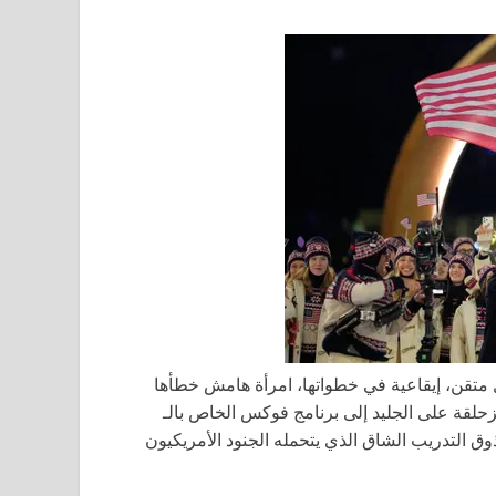
متقن، إيقاعية في خطواتها، امرأة هامش خطأها
زحلقة على الجليد إلى برنامج فوكس الخاص بالـ
Special Forces: World’s Toughes في خريف 2023 لتذوق التدريب الشاق الذي يتحمله الجنود الأمريكيون