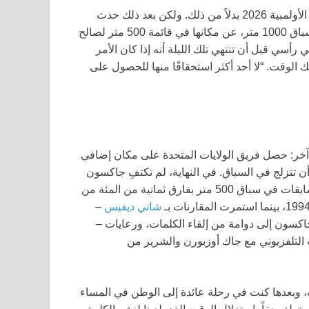
كانت جاكسون قد تصالحت مع فكرة التركيز على دورة الألعاب الأولمبية 2026 بدلاً من ذلك. ولكن بعد ذلك حدث
شيء فضولي: تخلت بريتني بوي، التي تأهلت أيضًا للألعاب في سباق 1000 متر، عن مكانها في قائمة 500 متر لصالح
سي قبل أن تنتهي تلك الليلة أنه إذا كان الأمر
 الوقت. “لا أحد أكثر استحقاقًا منها للحصول على
حى آخر: حصل فريق الولايات المتحدة على مكان إضافي
ن تتزلج في السباق. في النهاية، لم تكتفِ جاكسون
بالظهور في منصة التتويج في بكين؛ بل تفوقت على جميع المتسابقات في سباق 500 متر بفارق ثمانية من المئة من
شاني ديفيس
–
جاكسون إلى دوامة من إلقاء الكلمات، ورعايات –
التلفزيوني مع جاك أوزبورن والشرير من
 وبعدها كنت في رحلة عائدة إلى الوطن في المساء