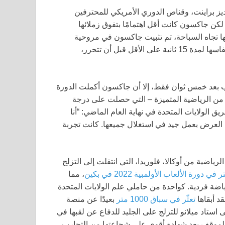
ز براينت، وقناص الدوري الأمريكي للمحترفين
كن جاكسون كانت أقل اهتمامًا بتفوق زملائها
قها تجاه السباحة، تم تثبيت جاكسون في مروحية
وهمية، وغمرتها في مياه جليدية وأُخبرت بأن عليها أن تحتفظ بأنفاسها لمدة 15 ثانية على الأقل قبل أن تتحرر،
ب بعد خمس ثوان فقط، إلا أن جاكسون أكملت الدورة
 من الرياضية المتميزة – التي حصلت على درجة
 وسائل الإعلام لفريق الولايات المتحدة في نهاية العام الماضي: “أنا
م العرض بعمل جيد في استغلال جميعها. كانت تجربة
اضية من أوكالا، فلوريدا، التي انتقلت إلى التزلج
، مما
رياضة فردية. كواحدة من حاملي علم الولايات المتحدة
د أبقاها
تعثّر في سباق 1000 متر
بعيدًا عن منصة
 استاد ميلانو للتزلج على الجليد للدفاع عن لقبها في
ذا الموقف يعد شهادة أقوى على شجاعتها من التجارب