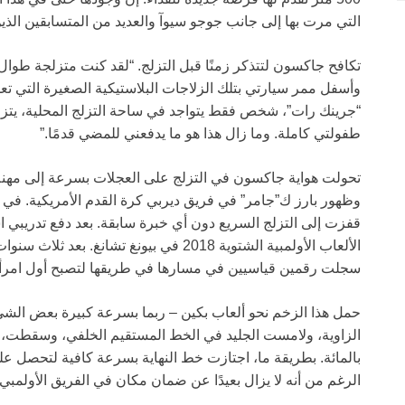
التي مرت بها إلى جانب جوجو سيوآ والعديد من المتسابقين الذين
تكافح جاكسون لتتذكر زمنًا قبل التزلج. “لقد كنت متزلجة طوال 
وأسفل ممر سيارتي بتلك الزلاجات البلاستيكية الصغيرة التي تع
“جرينك رات”، شخص فقط يتواجد في ساحة التزلج المحلية، يتزلج 
طفولتي كاملة. وما زال هذا هو ما يدفعني للمضي قدمًا.”
الألعاب الأولمبية الشتوية 2018 في بيونغ تشا
سجلت رقمين قياسيين في مسارها في طريقها لتصبح أول امرأة
الزاوية، ولامست الجليد في الخط المستقيم الخلفي، وسقطت، 
بالمائة. بطريقة ما، اجتازت خط النهاية بسرعة كافية لتحصل عل
الرغم من أنه لا يزال بعيدًا عن ضمان مكان في الفريق الأولمبي.