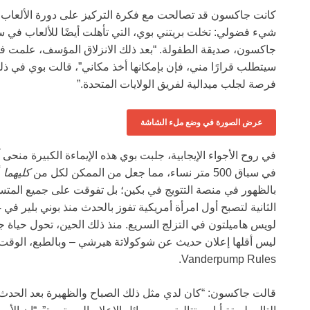
جاكسون، صديقة الطفولة. “بعد ذلك الانزلاق المؤسف، علمت في رأ
سيتطلب قرارًا مني، فإن بإمكانها أخذ مكاني”، قالت بوي في ذلك
فرصة لجلب ميدالية لفريق الولايات المتحدة.”
عرض الصورة في وضع ملء الشاشة
في روح الأجواء الإيجابية، جلبت بوي هذه الإيماءة الكبيرة من
في سباق 500 متر نساء، مما جعل من الممكن لكل من
كليهما
أ
الثانية لتصبح أول امرأة أمريكية تفوز بالحدث منذ بوني بلير في 1994، بينما استمرت المقارنات بـ
لويس هاميلتون في التزلج السريع. منذ ذلك الحين، تحول حياة 
ليس أقلها إعلان حديث عن شوكولاتة هيرشي – وبالطبع، الوقت 
Vanderpump Rules.
قالت جاكسون: “كان لدي مثل ذلك الصباح والظهيرة بعد الحدث،