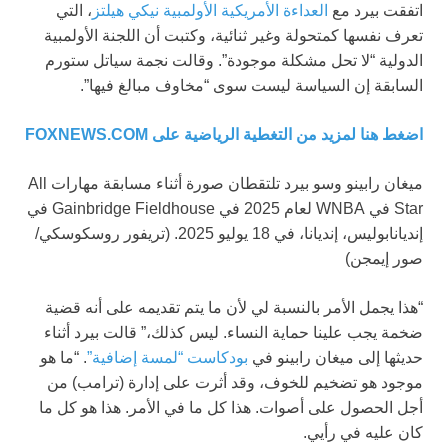
اتفقت بيرد مع
العداءة الأمريكية الأولمبية نيكي هيلتز
، التي
تعرف نفسها كمتحولة وغير ثنائية، وكتبت أن اللجنة الأولمبية
الدولية “لا تحل مشكلة موجودة”. وقالت نجمة سياتل ستورم
السابقة إن السياسة ليست سوى “مخاوف مبالغ فيها”.
اضغط هنا لمزيد من التغطية الرياضية على FOXNEWS.COM
ميغان رابينو وسو بيرد تلتقطان صورة أثناء مسابقة مهارات All
Star في WNBA لعام 2025 في Gainbridge Fieldhouse في
إنديانابوليس، إنديانا، في 18 يوليو 2025.
(تريفور روسكوسكي/
صور إيمجن)
“هذا يجمل الأمر بالنسبة لي لأن ما يتم تقديمه على أنه قضية
ضخمة يجب علينا حماية النساء. ليس كذلك،” قالت بيرد أثناء
حديثها إلى ميغان رابينو في
بودكاست “لمسة إضافية”
. “ما هو
موجود هو تضخيم للخوف، وقد أثرت على إدارة (ترامب) من
أجل الحصول على أصوات. هذا كل ما في الأمر. هذا هو كل ما
كان عليه في رأيي.