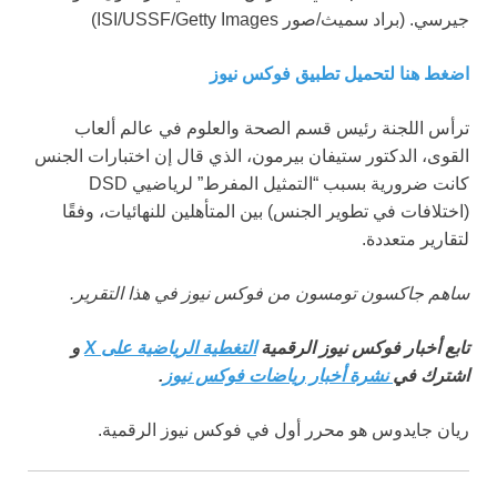
جيرسي.
(براد سميث/صور ISI/USSF/Getty Images)
اضغط هنا لتحميل تطبيق فوكس نيوز
ترأس اللجنة رئيس قسم الصحة والعلوم في عالم ألعاب
القوى، الدكتور ستيفان بيرمون، الذي قال إن اختبارات الجنس
كانت ضرورية بسبب “التمثيل المفرط” لرياضيي DSD
(اختلافات في تطوير الجنس) بين المتأهلين للنهائيات، وفقًا
لتقارير متعددة.
ساهم جاكسون تومسون من فوكس نيوز في هذا التقرير.
تابع أخبار فوكس نيوز الرقمية
التغطية الرياضية على X
و
اشترك في
نشرة أخبار رياضات فوكس نيوز
.
ريان جايدوس هو محرر أول في فوكس نيوز الرقمية.