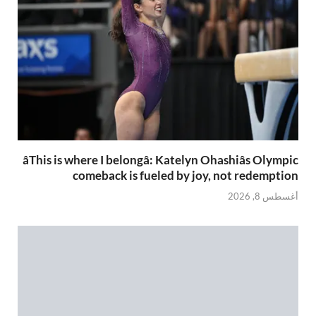
âThis is where I belongâ: Katelyn Ohashiâs Olympic
comeback is fueled by joy, not redemption
أغسطس 8, 2026