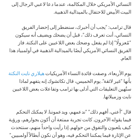
النسائي الأمريكي خلال المكالمة، عندما دعا لاعبي الرجال إلى
البيت الأبيض للاحتفال بالميدالية الذهبية.
قال ترامب: “يجب أن أخبرك، سنضطر إلى إحضار الفريق
النسائي، أنت تعرف ذلك”، قبل أن يضحك ويضيف أنه سيكون
“مُعزولًا” إذا لم يفعل. وضحك بعض اللاعبين على النكتة. فاز
الفريق النسائي الأمريكي أيضًا بالميدالية الذهبية في أولمبياد هذا
العام.
يوم الأربعاء، وصفت قائدة النساء الأمريكيات
هيلاري نايت النكتة
بأنها “غير لائقة”. يوم الخميس، قال تكاتشوك إنه يتفهم لماذا
ستُهين التعليقات التي أدلى بها ترامب وتفاعلات بعض اللاعبين
نايت وزميلاتها.
قال “أعني، أفهم ذلك.” “ندعمهم، ويدعموننا. لا يمكنك التحكم
فيما يقوله الآخرون. كانت تجربة ممتعة أن أكون بجوارهم، ورؤية
كيف يلعبون والتفوق من حولهم. إذا رأيت واحداً منهم، سنتحدث
عن الإثارة فيما يمكننا التحكم فيه، وهو أن نكون أبطالاً أولمبيين.”