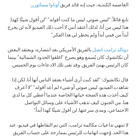
العاصمة الكندية، حيث إنه قائد فريق
أوتاوا سيناتورز
.
تابع قائلاً: “ليس صوتي. ليس ما كنت أقوله.” “لن أقول شيئًا كهذا.
هذا ليس من أنا، لذلك أعتقد أنني لا أحب ذلك الفيديو لأنه لن يخرج
أبداً من فمي أبداً ولم يخطر لي هذا الفكر.”
دونالد ترامب اتصل
بالفريق الأمريكي بعد انتصاره، ويعتقد البعض
أن تكاتشوك كان يُسمع وهو يصرخ “اغلقوا الحدود الشمالية” بينما
كان الرئيس يهنئ الفريق. وقد نفى تلك الادعاءات يوم الخميس.
قال تكاتشوك: “لقد كنت أرى أشياء يعتقد الناس أنها أنا. لكن إذا
شاهدت الفيديو، ليس صوتي أو شيء لم أعد أقوله.” “لا أعرف
كيف أخذت هذه الضجة حياتها الخاصة عندما أعطي كل ما لدي
هنا. من الجنون كيف تذهب الأشياء على وسائل التواصل
الاجتماعي، ومدى سرعتها. لن أقول شيئًا كهذا أبداً.”
لا تنتهي تداعيات مكالمة ترامب، التي تم التقاطها في فيديو، عند
هذا الحد. وُجهت اتهامات للرئيس بممازحة على حساب الفريق