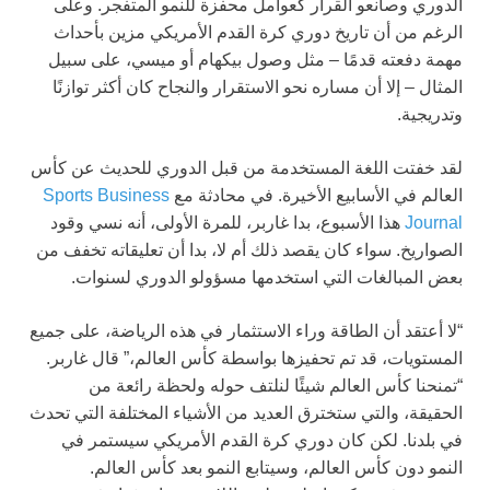
الدوري وصانعو القرار كعوامل محفزة للنمو المتفجر. وعلى
الرغم من أن تاريخ دوري كرة القدم الأمريكي مزين بأحداث
مهمة دفعته قدمًا – مثل وصول بيكهام أو ميسي، على سبيل
المثال – إلا أن مساره نحو الاستقرار والنجاح كان أكثر توازنًا
وتدريجية.
لقد خفتت اللغة المستخدمة من قبل الدوري للحديث عن كأس
العالم في الأسابيع الأخيرة. في محادثة مع
Sports Business
Journal
هذا الأسبوع، بدا غاربر، للمرة الأولى، أنه نسي وقود
الصواريخ. سواء كان يقصد ذلك أم لا، بدا أن تعليقاته تخفف من
بعض المبالغات التي استخدمها مسؤولو الدوري لسنوات.
“لا أعتقد أن الطاقة وراء الاستثمار في هذه الرياضة، على جميع
المستويات، قد تم تحفيزها بواسطة كأس العالم،” قال غاربر.
“تمنحنا كأس العالم شيئًا لنلتف حوله ولحظة رائعة من
الحقيقة، والتي ستخترق العديد من الأشياء المختلفة التي تحدث
في بلدنا. لكن كان دوري كرة القدم الأمريكي سيستمر في
النمو دون كأس العالم، وسيتابع النمو بعد كأس العالم.