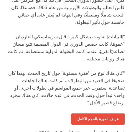
كبرى على حضور الدوري المحلي في بلد ما، مع التركيز على
كأس العالم والبطولات الأوروبية من عام 1966 فصاعدًا. كان
البحث شاملًا ومفصلًا، وفي النهاية لم يُعثر على أي حقائق
حاسمة حول تأثير البطولة.
“[البيانات] تفاوتت بشكل كبير،” قال سزيمانسكي للغارديان.
“عمومًا، كانت حصص الدوري في الدول المضيفة تتبع مسارًا
تصاعديًا تقريبًا عندما كانت البطولة الدولية مستضافة، ثم كانت
هناك روايات مختلفة.
“كان هناك نوع من ‘قفزة مستوية’ حول تاريخ الحدث، وهذا كان
صحيحًا في العديد من البطولات، ثم كانت هناك اتجاهات
تصاعدية استمرت عبر جميع المواسم في بطولات أخرى. أو
واحدة تبدأ حول وقت الحدث. في عدة حالات، كان هناك مجرد
ارتفاع قصير الأجل.”
عرض الصورة بالحجم الكامل