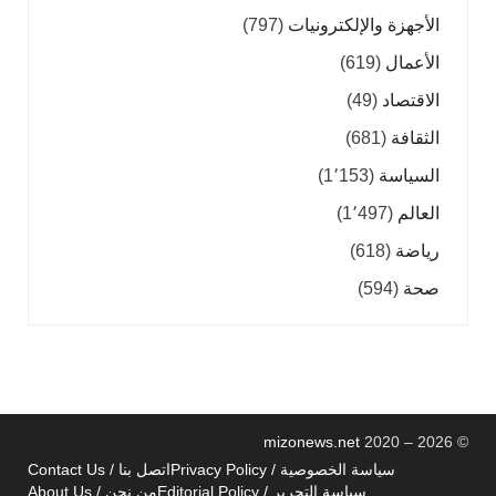
الأجهزة والإلكترونيات
(797)
الأعمال
(619)
الاقتصاد
(49)
الثقافة
(681)
السياسة
(1٬153)
العالم
(1٬497)
رياضة
(618)
صحة
(594)
mizonews.net
2020 – 2026
©
سياسة الخصوصية / Privacy Policy
اتصل بنا / Contact Us
سياسة التحرير / Editorial Policy
من نحن / About Us