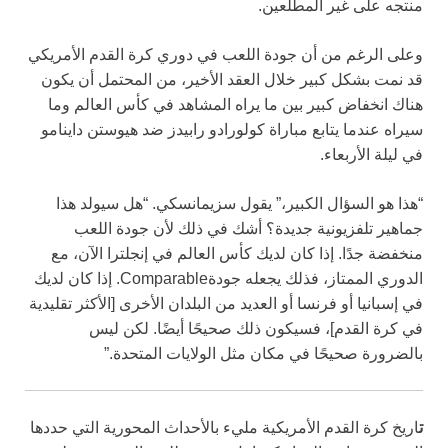
منتجه على غير المطلعين.
وعلى الرغم من أن جودة اللعب في دوري كرة القدم الأمريكي
قد نمت بشكل كبير خلال العقد الأخير، من المحتمل أن يكون
هناك انخفاض كبير بين ما يراه المشاهد في كأس العالم وما
سيراه عندما يتابع مباراة كولورادو رابيدز ضد هيوستن داينامو
في ليلة الأربعاء.
“هذا هو السؤال الكبير،” يقول سزيمانسكي. “هل سيولد هذا
جماهير تلفزيونية جديدة؟ أشك في ذلك لأن جودة اللعب
منخفضة جدًا. إذا كان لديك كأس العالم في إنجلترا الآن، مع
الدوري الممتاز، فذلك يجعله جودةComparable. إذا كان لديك
في إسبانيا أو فرنسا أو العديد من البلدان الأخرى [الأكثر تقليدية
في كرة القدم]، فسيكون ذلك صحيحًا أيضًا. لكن ليس
بالضرورة صحيحًا في مكان مثل الولايات المتحدة.”
ت
اريخ كرة القدم الأمريكية مليء بالأحداث المحورية التي حددها