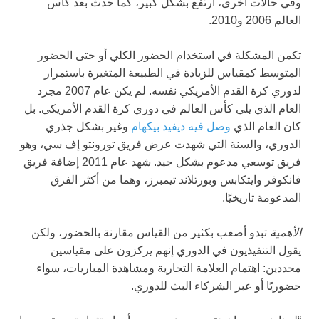
وفي حالات أخرى، ارتفع بشكل كبير، كما حدث بعد كأس
العالم 2006 و2010.
تكمن المشكلة في استخدام الحضور الكلي أو حتى الحضور
المتوسط كمقياس للزيادة في الطبيعة المتغيرة باستمرار
لدوري كرة القدم الأمريكي نفسه. لم يكن عام 2007 مجرد
العام الذي يلي كأس العالم في دوري كرة القدم الأمريكي. بل
كان العام الذي
وصل فيه ديفيد بيكهام
وغير بشكل جذري
الدوري، والسنة التي شهدت عرض فريق تورونتو إف سي، وهو
فريق توسعي مدعوم بشكل جيد. شهد عام 2011 إضافة فريق
فانكوفر وايتكابس وبورتلاند تيمبرز، وهما من أكثر الفرق
المدعومة تاريخيًا.
الأهمية
تبدو أصعب بكثير من القياس مقارنة بالحضور، ولكن
يقول التنفيذيون في الدوري إنهم يركزون على مقياسين
محددين: اهتمام العلامة التجارية ومشاهدة المباريات، سواء
حضوريًا أو عبر الشركاء البث للدوري.