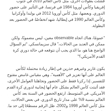
فشلت بطولات أخرى، مثل كأس العالم 2010 في جنوب
إفريقيا وكأس أوروبا 1984 في فرنسا، في التأثير على حضور
الدوري. وبعضها، مثل كأس أوروبا 2012 في بولندا وأوكرانيا
وكأس العالم 1990 في إيطاليا، شهد
انخفاضًا
في الحضور بعد
البطولة.
“عمومًا، هناك اتجاه observable معين، ليس مضمونًا، ولكن
ممكن في العديد من الحالات،” قال سزيمانسكي. “ثم السؤال
الواضح هنا هو، ما الذي يجب أن نتوقعه في حالة دوري كرة
القدم الأمريكي؟”
يكون غاربر وغيرهم حذرين في إطار زيادة محتملة لكأس
العالم على أنها تعزيز في “الأهمية”، وهي مقياس غامض مفتوح
للتفسير. إذا ركزنا فقط على الحضور وتجاهلنا العوامل الأخرى،
فقد أثبتت كأس العالم بشكل عام أنها إيجابية لدوري كرة القدم
الأمريكي. في المتوسط، ارتفع الحضور في السنة بعد كأس
العالم بنسبة 9% على مدار تاريخ الدوري. في بعض الحالات،
مثل كأس العالم 1998 و2002، ظل الرقم مسطحًا إلى حد ما.