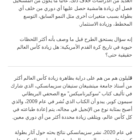
العديد من الدراسات خلاف ذلك. غالبًا ما يكون من المستحيل
فصل أي زيادة هامشية حصل عليها أي دوري من خلف أي
بطولة بسبب متغيرات أخرى مثل النمو السابق، التوسع
المخطط، وزيادة الاستثمار.
إنه سؤال يستحق الطرح قبل ما وصف بأنه أكثر اللحظات
حيوية في تاريخ كرة القدم الأمريكية: هل زيادة كأس العالم
حقيقية حتى؟
ق
ليلون هم من هم على دراية بظاهرة زيادة كأس العالم أكثر
من أستاذ جامعة ميتشيغان ستيفان سزيمانسكي، الذي شارك
في تأليف كتاب “سوكيرناميكس” مع الصحفي البريطاني
سيمون كوبر. يبدو أن الكتاب الذي نُشر في عام 2009، والذي
أصبح بمثابة نوع من الإنجيل في مجاله، يتم إعادة طباعته في
كل كأس عالم، ويتلقى زيادة محددة أكثر من أي دوري معين.
في عام 2020، نشر سزيمانسكي نتائج بحثه حول آثار بطولة