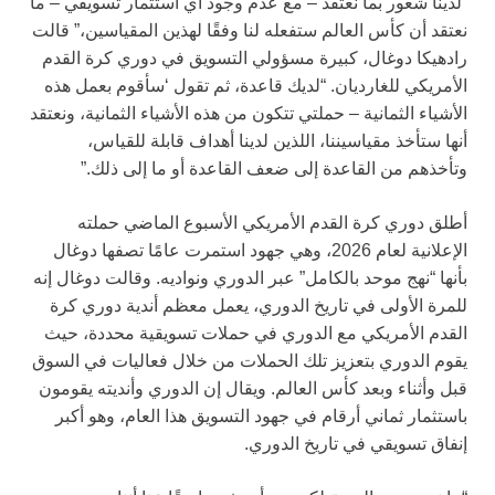
“لدينا شعور بما نعتقد – مع عدم وجود أي استثمار تسويقي – ما
نعتقد أن كأس العالم ستفعله لنا وفقًا لهذين المقياسين،” قالت
رادهيكا دوغال، كبيرة مسؤولي التسويق في دوري كرة القدم
الأمريكي للغارديان. “لديك قاعدة، ثم تقول ‘سأقوم بعمل هذه
الأشياء الثمانية – حملتي تتكون من هذه الأشياء الثمانية، ونعتقد
أنها ستأخذ مقياسيننا، اللذين لدينا أهداف قابلة للقياس،
وتأخذهم من القاعدة إلى ضعف القاعدة أو ما إلى ذلك.”
أطلق دوري كرة القدم الأمريكي الأسبوع الماضي حملته
الإعلانية لعام 2026، وهي جهود استمرت عامًا تصفها دوغال
بأنها “نهج موحد بالكامل” عبر الدوري ونواديه. وقالت دوغال إنه
للمرة الأولى في تاريخ الدوري، يعمل معظم أندية دوري كرة
القدم الأمريكي مع الدوري في حملات تسويقية محددة، حيث
يقوم الدوري بتعزيز تلك الحملات من خلال فعاليات في السوق
قبل وأثناء وبعد كأس العالم. ويقال إن الدوري وأنديته يقومون
باستثمار ثماني أرقام في جهود التسويق هذا العام، وهو أكبر
إنفاق تسويقي في تاريخ الدوري.