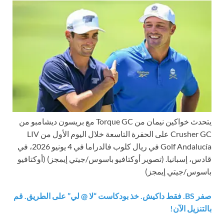
يتحدث خواكين نيمان من Torque GC مع بريسون ديشامبو من
Crusher GC على الحفرة التاسعة خلال اليوم الأول من LIV
Golf Andalucía في ريال كلوب فالدراما في 4 يونيو 2026، في
قادس، إسبانيا. (تصوير أوكتافيو باسوس/جيتي إيمجز)
(أوكتافيو
باسوس/جيتي إيمجز)
صفر BS. فقط داكيش. خذ بودكاست “لا @ لي” على الطريق. قم
بالتنزيل الآن!