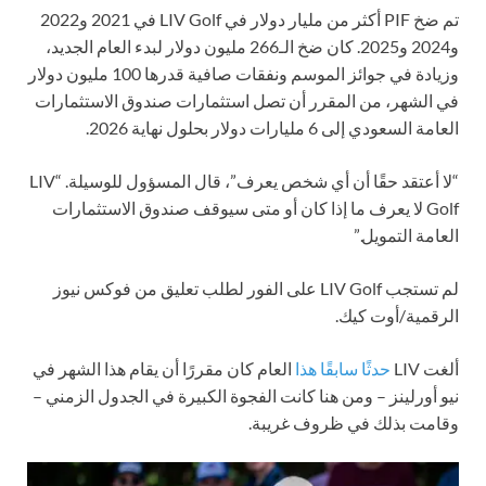
تم ضخ PIF أكثر من مليار دولار في LIV Golf في 2021 و2022
و2024 و2025. كان ضخ الـ266 مليون دولار لبدء العام الجديد،
وزيادة في جوائز الموسم ونفقات صافية قدرها 100 مليون دولار
في الشهر، من المقرر أن تصل استثمارات صندوق الاستثمارات
العامة السعودي إلى 6 مليارات دولار بحلول نهاية 2026.
“لا أعتقد حقًا أن أي شخص يعرف”، قال المسؤول للوسيلة. “LIV
Golf لا يعرف ما إذا كان أو متى سيوقف صندوق الاستثمارات
العامة التمويل.”
لم تستجب LIV Golf على الفور لطلب تعليق من فوكس نيوز
الرقمية/أوت كيك.
ألغت LIV
حدثًا سابقًا هذا
العام كان مقررًا أن يقام هذا الشهر في
نيو أورلينز – ومن هنا كانت الفجوة الكبيرة في الجدول الزمني –
وقامت بذلك في ظروف غريبة.