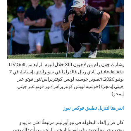
يشارك جون رام من لاجيون XIII خلال اليوم الرابع من LIV Golf
Andalucía في نادي ريال فالدراما في سوتراندي، إسبانيا، في 7
يونيو 2026. (تصوير خوسيه لويس كونتريراس/نور فوتو عبر
جيتي إيمجز)
(خوسيه لويس كونتريراس/نور فوتو عبر جيتي
إيمجز)
انقر هنا لتنزيل تطبيق فوكس نيوز
كان قرار إلغاء البطولة في نيو أورلينز مرتبطًا على ما يبدو
بتجنب حرارة الصيف في لويزيانا، على الرغم من أن ذلك يعتبر