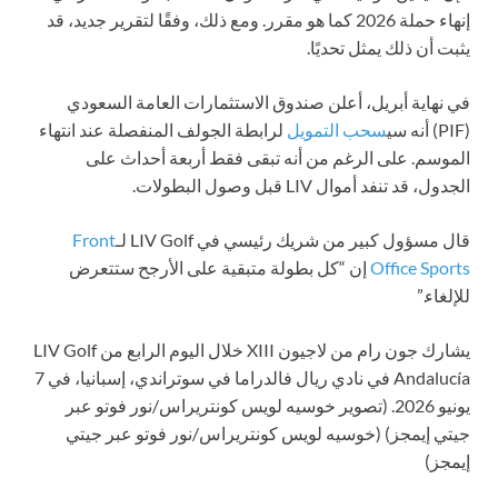
إنهاء حملة 2026 كما هو مقرر. ومع ذلك، وفقًا لتقرير جديد، قد
يثبت أن ذلك يمثل تحديًا.
في نهاية أبريل، أعلن صندوق الاستثمارات العامة السعودي
(PIF) أنه سي
سحب التمويل
لرابطة الجولف المنفصلة عند انتهاء
الموسم. على الرغم من أنه تبقى فقط أربعة أحداث على
الجدول، قد تنفد أموال LIV قبل وصول البطولات.
قال مسؤول كبير من شريك رئيسي في LIV Golf لـ
Front
Office Sports
إن “كل بطولة متبقية على الأرجح ستتعرض
للإلغاء.”
يشارك جون رام من لاجيون XIII خلال اليوم الرابع من LIV Golf
Andalucía في نادي ريال فالدراما في سوتراندي، إسبانيا، في 7
يونيو 2026. (تصوير خوسيه لويس كونتريراس/نور فوتو عبر
جيتي إيمجز)
(خوسيه لويس كونتريراس/نور فوتو عبر جيتي
إيمجز)